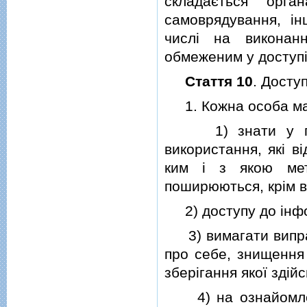
складається орга
самоврядування, i
числi на виконан
обмеженим у доступi
Стаття 10
. Досту
1. Кожна особа ма
1) знати у перiо
використання, якi в
ким i з якою мет
поширюються, крiм в
2) доступу до iнфор
3) вимагати виправл
про себе, знищення 
зберiгання якої здi
4) на ознайомленн