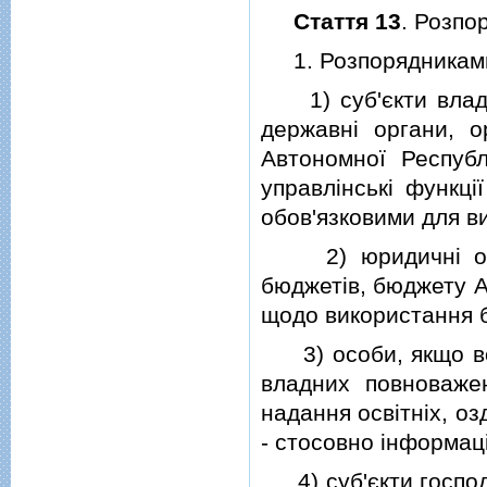
Стаття 13
. Розпо
1. Розпорядниками 
1) суб'єкти владни
державнi органи, о
Автономної Республ
управлiнськi функцi
обов'язковими для в
2) юридичнi особ
бюджетiв, бюджету А
щодо використання 
3) особи, якщо вон
владних повноваже
надання освiтнiх, о
- стосовно iнформацiї
4) суб'єкти господ