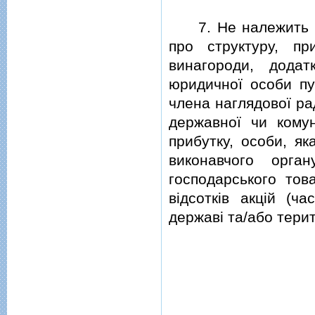
7. Не належить до
про структуру, п
винагороди, додат
юридичної особи пуб
члена наглядової ра
державної чи комун
прибутку, особи, я
виконавчого орга
господарського тов
вiдсоткiв акцiй (ч
державi та/або терит