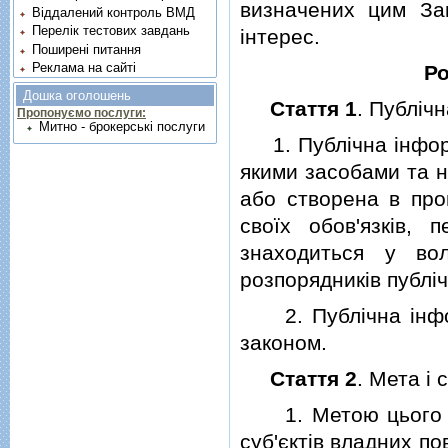
визначених цим Зак
Віддалений контроль ВМД
Перелік тестових завдань
iнтерес.
Поширені питання
Реклама на сайті
Р
Дошка оголошень
Стаття 1
. Публiч
Пропонуємо послуги:
Митно - брокерські послуги
1. Публiчна iнформ
якими засобами та н
або створена в про
своїх обов'язкiв,
знаходиться у вол
розпорядникiв публi
2. Публiчна iнформ
законом.
Стаття 2
. Мета i 
1. Метою цього Зак
суб'єктiв владних по