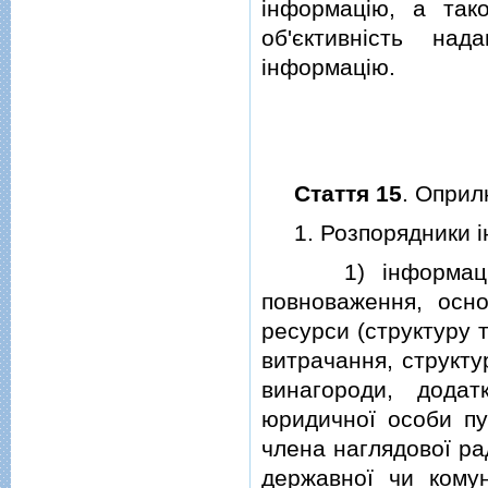
iнформацiю, а так
об'єктивнiсть на
iнформацiю.
Стаття 15
. Оприл
1. Розпорядники iн
1) iнформацiю пр
повноваження, осно
ресурси (структуру 
витрачання, структу
винагороди, додат
юридичної особи пуб
члена наглядової ра
державної чи комун