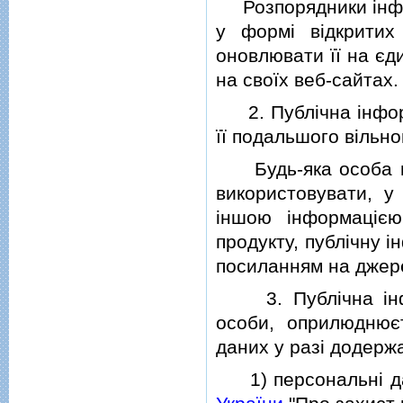
Розпорядники iнфор
у формi вiдкритих
оновлювати її на єд
на своїх веб-сайтах.
2. Публiчна iнформ
її подальшого вiльн
Будь-яка особа мож
використовувати, у
iншою iнформацiє
продукту, публiчну 
посиланням на джере
3. Публiчна iнфор
особи, оприлюднює
даних у разi додержа
1) персональнi дан