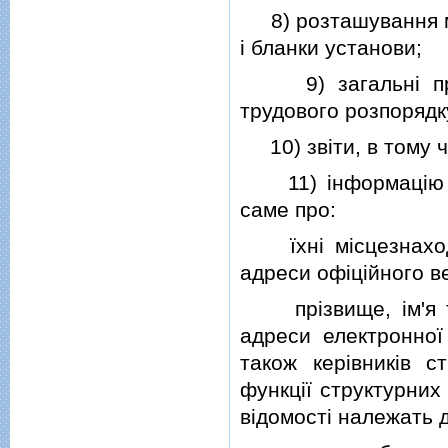
8) розташування мi
i бланки установи;
9) загальнi прав
трудового розпорядк
10) звiти, в тому ч
11) iнформацiю про
саме про:
їхнi мiсцезнаходже
адреси офiцiйного в
прiзвище, iм'я та 
адреси електронної
також керiвникiв ст
функцiї структурних 
вiдомостi належать 