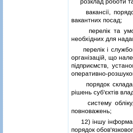
розклад роботи та 
вакансiї, порядок
вакантних посад;
перелiк та умови 
необхiдних для нада
перелiк i службовi 
органiзацiй, що нале
пiдприємств, устано
оперативно-розшуков
порядок складання
рiшень суб'єктiв вла
систему облiку, в
повноважень;
12) iншу iнформацiю
порядок обов'язково