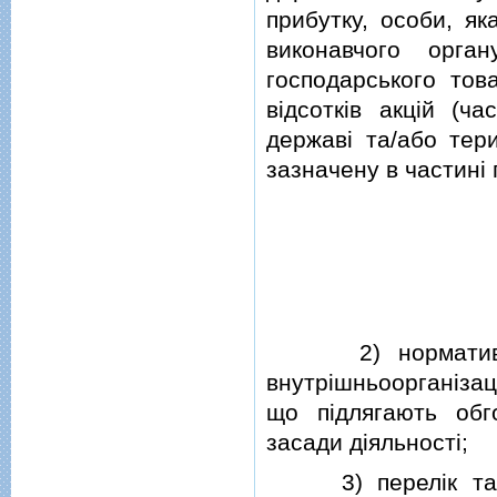
прибутку, особи, я
виконавчого орга
господарського тов
вiдсоткiв акцiй (ч
державi та/або тери
зазначену в частинi п
2) нормативно-пр
внутрiшньоорганiзац
що пiдлягають обг
засади дiяльностi;
3) перелiк та ум