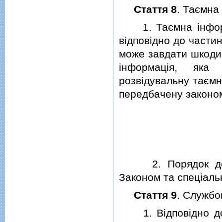
Стаття 8
. Таємна
1. Таємна iнформа
вiдповiдно до частин
може завдати шкоди 
iнформацiя, яка 
розвiдувальну таємн
передбачену законо
2. Порядок досту
Законом та спецiаль
Стаття 9
. Службо
1. Вiдповiдно до в