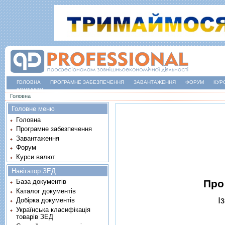
ГОЛОВНА
ПРОГРАМНЕ ЗАБЕЗПЕЧЕННЯ
ЗАВАНТАЖЕННЯ
ФОРУМ
КУР
КОНТАКТИ
Ви є тут
Головна
Головне меню
Головна
Програмне забезпечення
Завантаження
Форум
Курси валют
Навігатор ЗЕД
Про
База документів
Каталог документів
I
Добірка документів
Українська класифікація
товарів ЗЕД