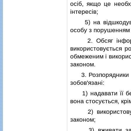
осiб, якщо це необх
iнтересiв;
5) на вiдшкодуван
особу з порушенням 
2. Обсяг iнформац
використовується р
обмеженим i викорис
законом.
3. Розпорядники iн
зобов'язанi:
1) надавати її без
вона стосується, крi
2) використовува
законом;
3) вживати заход