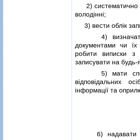
2) систематично ве
володiннi;
3) вести облiк запи
4) визначати сп
документами чи їх
робити виписки з 
записувати на будь-я
5) мати спецiаль
вiдповiдальних ос
iнформацiї та оприл
6) надавати та о