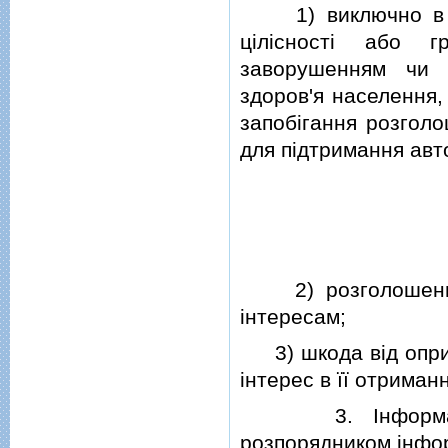
1) виключно в iнт
цiлiсностi або г
заворушенням чи 
здоров'я населення,
запобiгання розголо
для пiдтримання авт
2) розголошення 
iнтересам;
3) шкода вiд оприл
iнтерес в її отриманн
3. Iнформацiя 
розпорядником iнфор