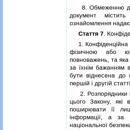
8. Обмеженню дост
документ мiстит
ознайомлення надаєт
Стаття 7
. Конфiд
1. Конфiденцiйна iн
фiзичною або юр
повноважень, та як
за їхнiм бажанням 
бути вiднесена до 
першiй i другiй статт
2. Розпорядники iн
цього Закону, якi 
поширювати її ли
iнформацiї, а за 
нацiональної безпек