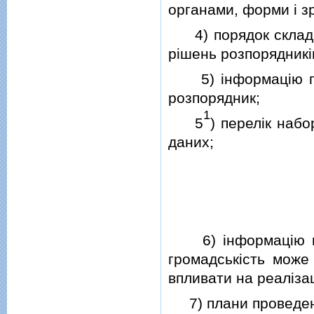
органами, форми i зр
4) порядок складан
рiшень розпорядникiв
5) iнформацiю про 
розпорядник;
1
5
) перелiк наб
даних;
6) iнформацiю про
громадськiсть може
впливати на реалiза
7) плани проведення