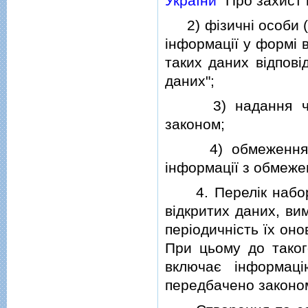
України
"Про захист 
2) фiзичнi особи (с
iнформацiї у формi 
таких даних вiдпов
даних";
3) надання чи оп
законом;
4) обмеження дос
iнформацiї з обмеже
4. Перелiк наборi
вiдкритих даних, ви
перiодичнiсть їх он
При цьому до такого
включає iнформац
передбачено законо