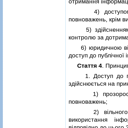
отримання iнформацi
4) доступом до 
повноважень, крiм в
5) здiйсненням п
контролю за дотрима
6) юридичною вiдп
доступ до публiчної 
Стаття 4
. Принци
1. Доступ до публ
здiйснюється на при
1) прозоростi та
повноважень;
2) вiльного отр
використання iнф
вiдповiдно до цього