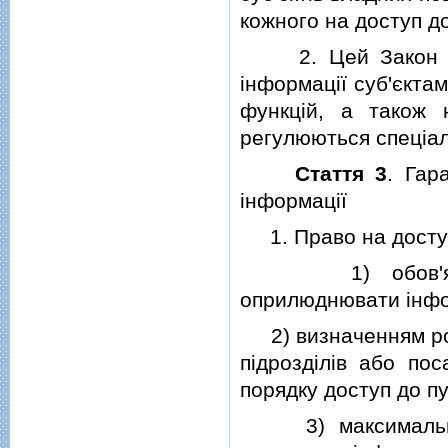
кожного на доступ до
2. Цей Закон не 
iнформацiї суб'єкта
функцiй, а також 
регулюються спецiа
Стаття 3
. Гар
iнформацiї
1. Право на доступ 
1) обов'язком 
оприлюднювати iнфор
2) визначенням роз
пiдроздiлiв або пос
порядку доступ до пу
3) максимальним