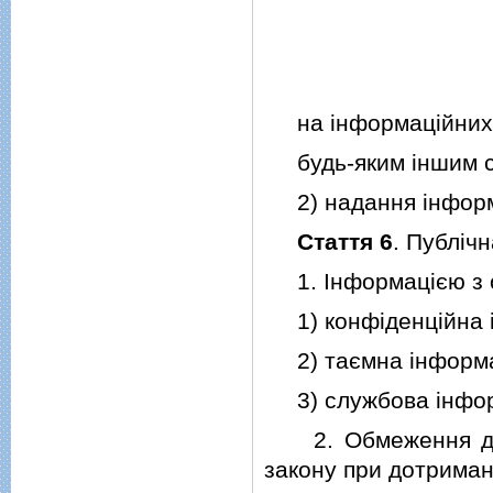
на iнформацiйних 
будь-яким iншим с
2) надання iнформа
Стаття 6
. Публiч
1. Iнформацiєю з 
1) конфiденцiйна i
2) таємна iнформа
3) службова iнфор
2. Обмеження дост
закону при дотриманн