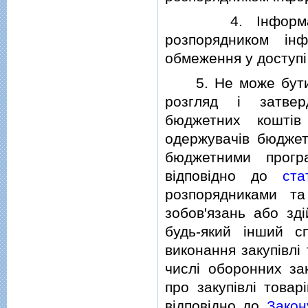
4. Iнформацiя 
розпорядником iн
обмеження у доступi 
5. Не може бути о
розгляд i затвер
бюджетних коштiв
одержувачiв бюджет
бюджетними прогр
вiдповiдно до
ста
розпорядниками т
зобов'язань або з
будь-який iнший с
виконання закупiвлi 
числi оборонних зак
про закупiвлi товар
вiдповiдно до
Закон