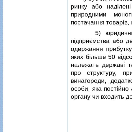
ринку або надiлен
природними моноп
постачання товарiв, 
5) юридичнi особ
пiдприємства або де
одержання прибутку,
яких бiльше 50 вiдсо
належать державi та
про структуру, п
винагороди, додатко
особи, яка постiйно
органу чи входить д