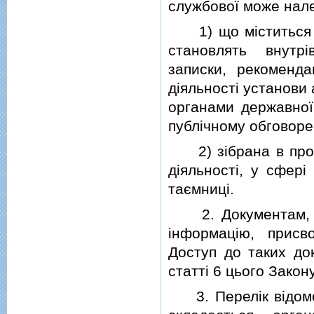
службової може нале
1) що мiститься в 
становлять внутрi
записки, рекоменда
дiяльностi установи
органами державної
публiчному обговоре
2) зiбрана в проце
дiяльностi, у сферi
таємницi.
2. Документам, що
iнформацiю, присв
Доступ до таких док
статтi 6 цього Закону
3. Перелiк вiдомос