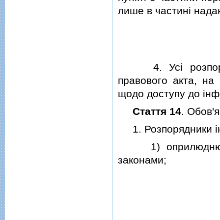
лише в частинi надан
4. Усi розпорядн
правового акта, на 
щодо доступу до iнф
Стаття 14
. Обов'
1. Розпорядники iн
1) оприлюднюват
законами;