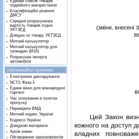
Єдиний список товарів
подвійного використання
Класифікаційні рішення
ДМСУ
Середня розрахункова
вартість товарів згідно
(змiни, внесенi 
УКТЗЕД
в
Довідка по товару УКТЗЕД
Митний калькулятор
Митний калькулятор для
громадян (М16)
Розрахунок імпорта
автомобіля
Інформаційна підтримка
Електронне декларування
NCTS Фаза 5
Єдине вікно для міжнародної
в
торгівлі
Час очікування в пунктах
пропуску
Перевірити ВМД
Митний кодекс України
Цей Закон визнача
Кодекси України
кожного на доступ до
Довідкові матеріали
Архів новин
владних повноважен
Обговорення законопроектів