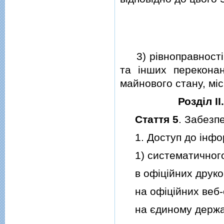
3) рiвноправностi, 
та iнших переконан
майнового стану, мi
Роздiл 
Стаття 5
. Забезп
1. Доступ до iнфор
1) систематичного 
в офiцiйних друко
на офiцiйних веб-с
на єдиному державн