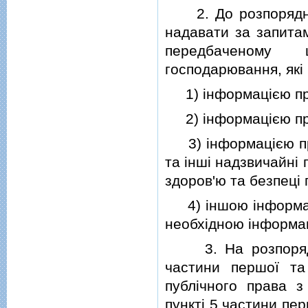
2. До розпорядник
надавати за запитам
передбаченому 
господарювання, якi
1) iнформацiєю про
2) iнформацiєю про 
3) iнформацiєю про
та iншi надзвичайнi 
здоров'ю та безпецi
4) iншою iнформацi
необхiдною iнформац
3. На розпорядник
частини першої та 
публiчного права з
пунктi 5 частини пе