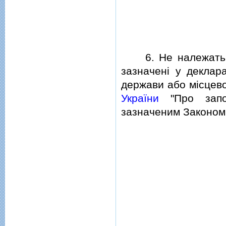
6. Не належать до
зазначенi у деклар
держави або мiсцево
України
"Про запобi
зазначеним Законом