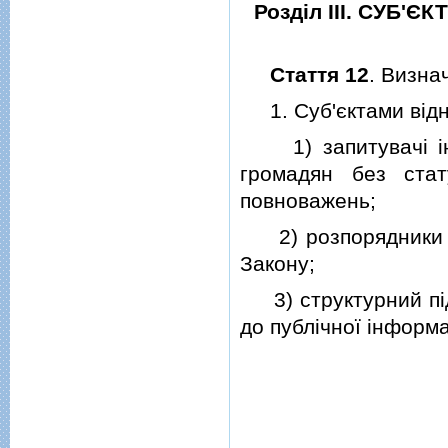
Роздiл III. СУБ'
Стаття 12
. Визна
1. Суб'єктами вiдно
1) запитувачi iнфо
громадян без стат
повноважень;
2) розпорядники iнф
Закону;
3) структурний пiдр
до публiчної iнформа