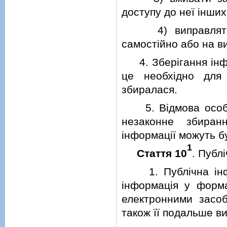
доступу до неї iнших
4) виправляти не
самостiйно або на ви
4. Зберiгання iнфо
це необхiдно для
збиралася.
5. Вiдмова особi в
незаконне збиран
iнформацiї можуть б
1
Стаття 10
. Публ
1. Публiчна iнфор
iнформацiя у форма
електронними засоб
також її подальше в