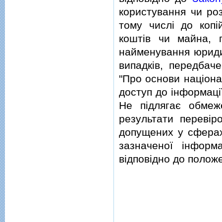
користування чи ро
тому числi до копi
коштiв чи майна, п
найменування юридич
випадкiв, передбач
"Про основи нацiона
доступ до iнформацiї
Не пiдлягає обмеж
результати перевiр
допущених у сферах 
зазначеної iнформа
вiдповiдно до положе