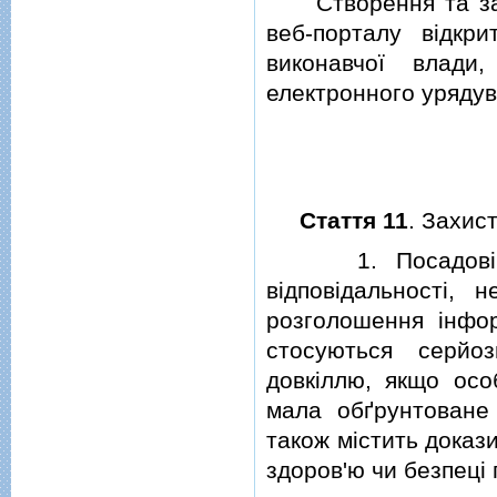
Створення та забе
веб-порталу вiдкр
виконавчої влади
електронного урядув
Стаття 11
. Захис
1. Посадовi та 
вiдповiдальностi, 
розголошення iнфо
стосуються серйо
довкiллю, якщо ос
мала обґрунтоване
також мiстить доказ
здоров'ю чи безпецi 