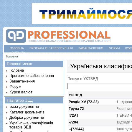
ГОЛОВНА
ПРОГРАМНЕ ЗАБЕЗПЕЧЕННЯ
ЗАВАНТАЖЕННЯ
ФОРУМ
КУР
КОНТАКТИ
Ви є тут
Головна
Головне меню
Українська класифік
Головна
Програмне забезпечення
Пошук в УКТЗЕД
Завантаження
Форум
Курси валют
УКТЗЕД
Навігатор ЗЕД
Розділ XV (72-83)
Недорого
База документів
Група 72
Чорнi м
Каталог документів
[72A]
ПЕРВИН
Добірка документів
-7204
Вiдходи 
Українська класифікація
товарів ЗЕД
--[72044]
iншi вiдх