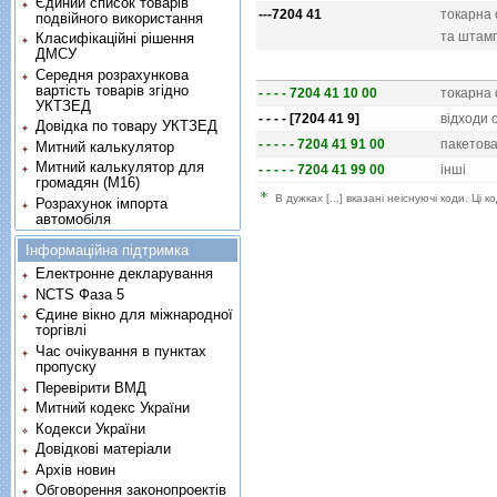
Єдиний список товарів
---7204 41
токарна 
подвійного використання
та штамп
Класифікаційні рішення
ДМСУ
Середня розрахункова
вартість товарів згідно
- - - - 7204 41 10 00
токарна 
УКТЗЕД
- - - - [7204 41 9]
вiдходи 
Довідка по товару УКТЗЕД
- - - - - 7204 41 91 00
пакетова
Митний калькулятор
Митний калькулятор для
- - - - - 7204 41 99 00
iншi
громадян (М16)
В дужках [...] вказані неіснуючі коди. Ці
Розрахунок імпорта
автомобіля
Інформаційна підтримка
Електронне декларування
NCTS Фаза 5
Єдине вікно для міжнародної
торгівлі
Час очікування в пунктах
пропуску
Перевірити ВМД
Митний кодекс України
Кодекси України
Довідкові матеріали
Архів новин
Обговорення законопроектів