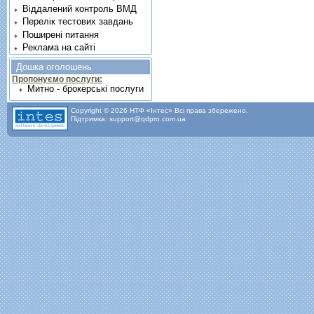
Віддалений контроль ВМД
Перелік тестових завдань
Поширені питання
Реклама на сайті
Дошка оголошень
Пропонуємо послуги:
Митно - брокерські послуги
Copyright © 2026 НТФ «Інтес» Всі права збережено.
Підтримка: support@qdpro.com.ua