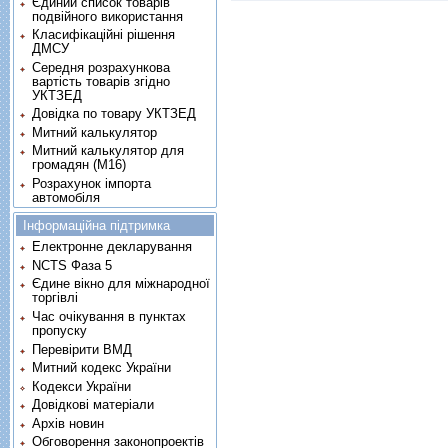
Єдиний список товарів
подвійного використання
Класифікаційні рішення
ДМСУ
Середня розрахункова
вартість товарів згідно
УКТЗЕД
Довідка по товару УКТЗЕД
Митний калькулятор
Митний калькулятор для
громадян (М16)
Розрахунок імпорта
автомобіля
Інформаційна підтримка
Електронне декларування
NCTS Фаза 5
Єдине вікно для міжнародної
торгівлі
Час очікування в пунктах
пропуску
Перевірити ВМД
Митний кодекс України
Кодекси України
Довідкові матеріали
Архів новин
Обговорення законопроектів