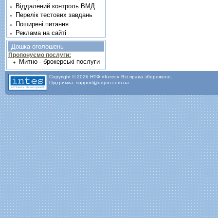
Віддалений контроль ВМД
Перелік тестових завдань
Поширені питання
Реклама на сайті
Дошка оголошень
Пропонуємо послуги:
Митно - брокерські послуги
Copyright © 2026 НТФ «Інтес» Всі права збережено.
Підтримка: support@qdpro.com.ua