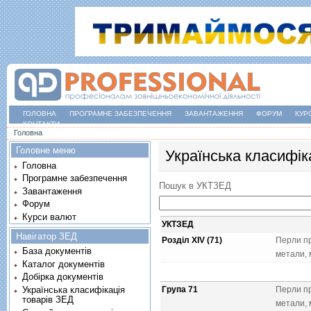
ГОЛОВНА
ПРОГРАМНЕ ЗАБЕЗПЕЧЕННЯ
ЗАВАНТАЖЕННЯ
ФОРУМ
КУР
КОНТАКТИ
Ви є тут
Головна
Головне меню
Українська класифік
Головна
Програмне забезпечення
Пошук в УКТЗЕД
Завантаження
Форум
Курси валют
УКТЗЕД
Навігатор ЗЕД
Розділ XIV (71)
Перли пр
База документів
метали, 
Каталог документів
Добірка документів
Українська класифікація
Група 71
Перли пр
товарів ЗЕД
метали, 