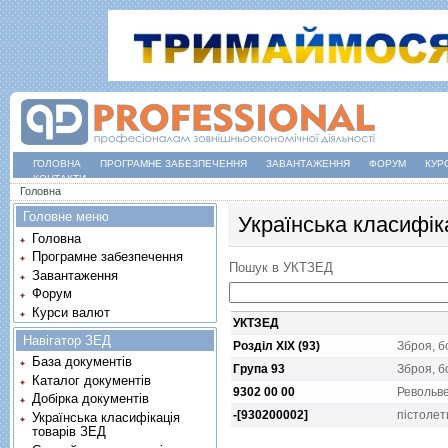
ГОЛОВНА
ПРОГРАМНЕ ЗАБЕЗПЕЧЕННЯ
ЗАВАНТАЖЕННЯ
ФОРУМ
КУР
КОНТАКТИ
Ви є тут
Головна
Головне меню
Українська класифік
Головна
Програмне забезпечення
Пошук в УКТЗЕД
Завантаження
Форум
Курси валют
УКТЗЕД
Навігатор ЗЕД
Розділ XIX (93)
Зброя, б
База документів
Група 93
Зброя, б
Каталог документів
9302 00 00
Револьве
Добірка документів
-[930200002]
пiстолет
Українська класифікація
товарів ЗЕД