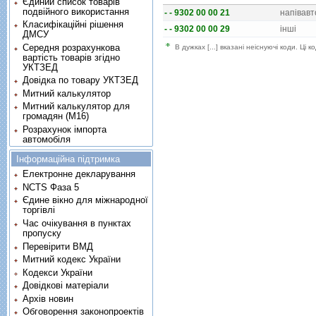
Єдиний список товарів
подвійного використання
- - 9302 00 00 21
напiвавт
Класифікаційні рішення
- - 9302 00 00 29
iншi
ДМСУ
Середня розрахункова
В дужках [...] вказані неіснуючі коди. Ці
вартість товарів згідно
УКТЗЕД
Довідка по товару УКТЗЕД
Митний калькулятор
Митний калькулятор для
громадян (М16)
Розрахунок імпорта
автомобіля
Інформаційна підтримка
Електронне декларування
NCTS Фаза 5
Єдине вікно для міжнародної
торгівлі
Час очікування в пунктах
пропуску
Перевірити ВМД
Митний кодекс України
Кодекси України
Довідкові матеріали
Архів новин
Обговорення законопроектів