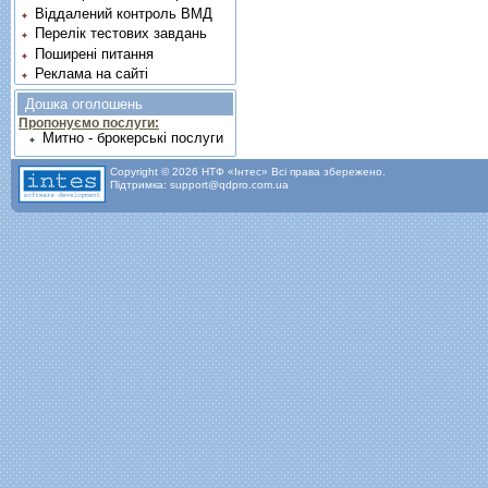
Віддалений контроль ВМД
Перелік тестових завдань
Поширені питання
Реклама на сайті
Дошка оголошень
Пропонуємо послуги:
Митно - брокерські послуги
Copyright © 2026 НТФ «Інтес» Всі права збережено.
Підтримка: support@qdpro.com.ua