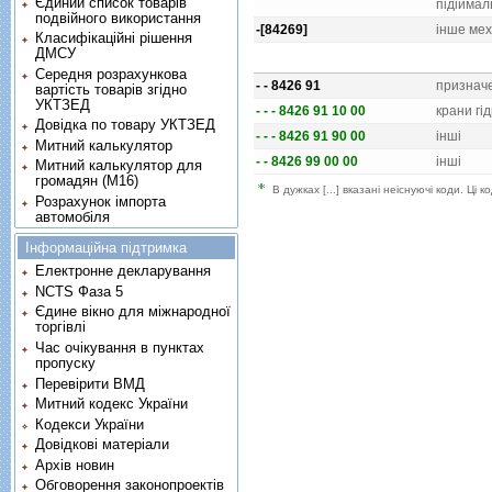
Єдиний список товарів
пiдiймал
подвійного використання
-[84269]
iнше мех
Класифікаційні рішення
ДМСУ
Середня розрахункова
- - 8426 91
призначе
вартість товарів згідно
УКТЗЕД
- - - 8426 91 10 00
крани гi
Довідка по товару УКТЗЕД
- - - 8426 91 90 00
iншi
Митний калькулятор
- - 8426 99 00 00
iншi
Митний калькулятор для
громадян (М16)
В дужках [...] вказані неіснуючі коди. Ці
Розрахунок імпорта
автомобіля
Інформаційна підтримка
Електронне декларування
NCTS Фаза 5
Єдине вікно для міжнародної
торгівлі
Час очікування в пунктах
пропуску
Перевірити ВМД
Митний кодекс України
Кодекси України
Довідкові матеріали
Архів новин
Обговорення законопроектів