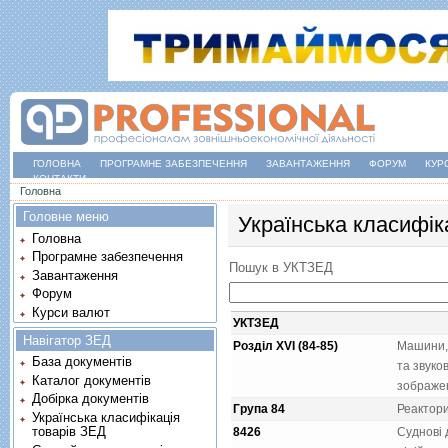
ГОЛОВНА
ПРОГРАМНЕ ЗАБЕЗПЕЧЕННЯ
ЗАВАНТАЖЕННЯ
ФОРУМ
КУР
КОНТАКТИ
Ви є тут
Головна
Головне меню
Українська класифік
Головна
Програмне забезпечення
Пошук в УКТЗЕД
Завантаження
Форум
Курси валют
УКТЗЕД
Навігатор ЗЕД
Розділ XVI (84-85)
Машини, 
База документів
та звуко
Каталог документів
зображен
Добірка документів
Група 84
Реактори
Українська класифікація
товарів ЗЕД
8426
Судновi 