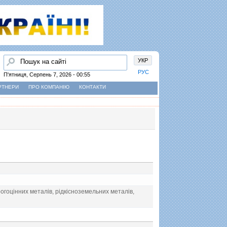
Пошук
УКР
РУС
П'ятниця, Серпень 7, 2026 - 00:55
РТНЕРИ
ПРО КОМПАНІЮ
КОНТАКТИ
орогоцiнних металiв, рiдкiсноземельних металiв,