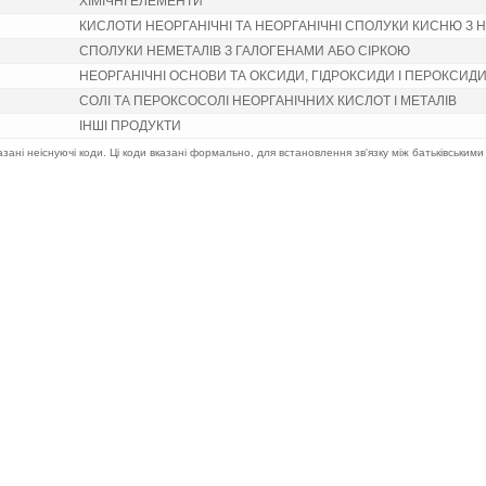
ХIМIЧНI ЕЛЕМЕНТИ
КИСЛОТИ НЕОРГАНIЧНI ТА НЕОРГАНIЧНI СПОЛУКИ КИСНЮ З
СПОЛУКИ НЕМЕТАЛIВ З ГАЛОГЕНАМИ АБО СIРКОЮ
НЕОРГАНIЧНI ОСНОВИ ТА ОКСИДИ, ГIДРОКСИДИ I ПЕРОКСИДИ
СОЛI ТА ПЕРОКСОСОЛI НЕОРГАНIЧНИХ КИСЛОТ I МЕТАЛIВ
IНШI ПРОДУКТИ
казані неіснуючі коди. Ці коди вказані формально, для встановлення зв'язку між батьківськими