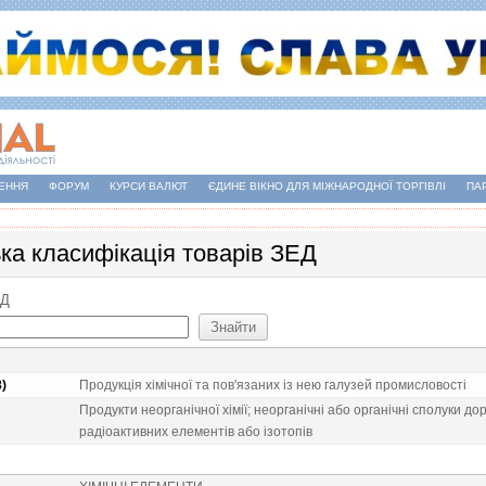
ЕННЯ
ФОРУМ
КУРСИ ВАЛЮТ
ЄДИНЕ ВІКНО ДЛЯ МІЖНАРОДНОЇ ТОРГІВЛІ
ПА
ька класифікація товарів ЗЕД
ЕД
8)
Продукцiя хiмiчної та пов'язаних iз нею галузей промисловостi
Продукти неорганiчної хiмiї; неорганiчнi або органiчнi сполуки д
радiоактивних елементiв або iзотопiв