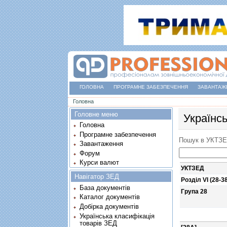
ГОЛОВНА
ПРОГРАМНЕ ЗАБЕЗПЕЧЕННЯ
ЗАВАНТАЖ
Ви є тут
Головна
Головне меню
Українс
Головна
Програмне забезпечення
Пошук в УКТЗ
Завантаження
Форум
Курси валют
УКТЗЕД
Навігатор ЗЕД
Розділ VI (28-3
База документів
Група 28
Каталог документів
Добірка документів
Українська класифікація
товарів ЗЕД