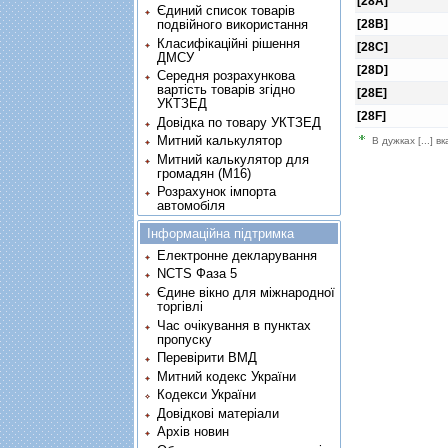
[28A]
Єдиний список товарів
[28B]
подвійного використання
Класифікаційні рішення
[28C]
ДМСУ
[28D]
Середня розрахункова
вартість товарів згідно
[28E]
УКТЗЕД
[28F]
Довідка по товару УКТЗЕД
Митний калькулятор
В дужках [...] в
Митний калькулятор для
громадян (М16)
Розрахунок імпорта
автомобіля
Інформаційна підтримка
Електронне декларування
NCTS Фаза 5
Єдине вікно для міжнародної
торгівлі
Час очікування в пунктах
пропуску
Перевірити ВМД
Митний кодекс України
Кодекси України
Довідкові матеріали
Архів новин