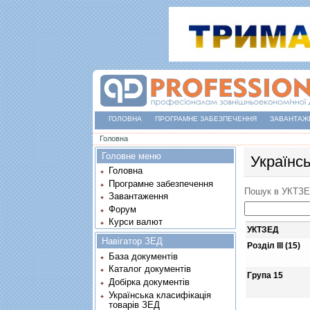
ГОЛОВНА
ПРОГРАМНЕ ЗАБЕЗПЕЧЕННЯ
ЗАВАНТАЖ
Ви є тут
Головна
Головне меню
Українс
Головна
Програмне забезпечення
Пошук в УКТЗ
Завантаження
Форум
Курси валют
УКТЗЕД
Навігатор ЗЕД
Розділ III (15)
База документів
Каталог документів
Група 15
Добірка документів
Українська класифікація
товарів ЗЕД