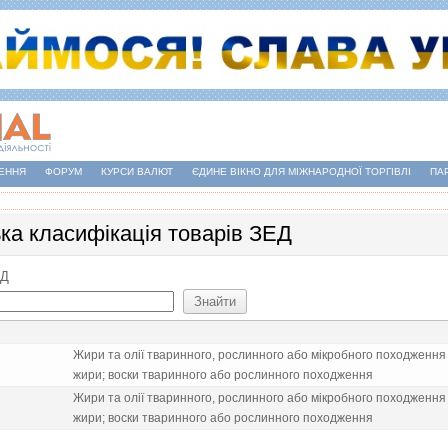
ЕННЯ
ФОРУМ
КУРСИ ВАЛЮТ
ЄДИНЕ ВІКНО ДЛЯ МІЖНАРОДНОЇ ТОРГІВЛІ
ПА
ька класифікація товарів ЗЕД
ЕД
Жири та олiї тваринного, рослинного або мiкробного походження 
жири; воски тваринного або рослинного походження
Жири та олiї тваринного, рослинного або мiкробного походження 
жири; воски тваринного або рослинного походження