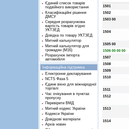
Єдиний список товарів
1501
подвійного використання
Класифікаційні рішення
1502
ДМСУ
1503 00
Середня розрахункова
вартість товарів згідно
УКТЗЕД
1504
Довідка по товару УКТЗЕД
Митний калькулятор
1505 00
Митний калькулятор для
громадян (М16)
1506 00 00 00
Розрахунок імпорта
1507
автомобіля
1508
Інформаційна підтримка
1509
Електронне декларування
1510
NCTS Фаза 5
Єдине вікно для міжнародної
торгівлі
1511
Час очікування в пунктах
1512
пропуску
Перевірити ВМД
Митний кодекс України
1513
Кодекси України
Довідкові матеріали
1514
Архів новин