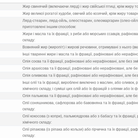
Жир свинячий (включаючи лярд) i жир свiйської птицi, крiм жиру т
Жир великої рогатої худоби, овечий або козячий, крiм жиру товарн
Лярд-стеарин, лярд-ойль, олеостеарин, олеомаргарин (олео-ойль)
приготовленi iншим способом:
Жири i масла та їх фракцiї, з риби або морських ссавцiв, рафiнова
складу:
Вовняний жир (жиропiт) i жировi речовини, отримуванi з нього (в
Iншi твариннi жири i масла та їх фракцiї, рафiнованi або нерафiно
Олiя соєва та її фракцiї, рафiнованi або нерафiнованi, але без змi
Олiя арахiсова та її фракцiї, рафiнованi або нерафiнованi, але без
Олiя оливкова та її фракцiї, рафiнованi або нерафiнованi, але без 
Iншi олiї та їх фракцiї, виробленi виключно з маслин, або оливок,
хiмiчного складу, i сумiшi цих олiй або їх фракцiй з олiями або їх
Олiя пальмова та її фракцiї, рафiнованi або нерафiнованi, але без
Олiї соняшникова, сафлорова або бавовняна та їх фракцiї, рафiно
складу:
Олiї кокосова (з копри), пальмоядрова або з бабасу та їх фракцiї,
хiмiчного складу:
Олiї рiпакова (iз рiпака або кользи) або гiрчична та їх фракцiї, ра
складу: