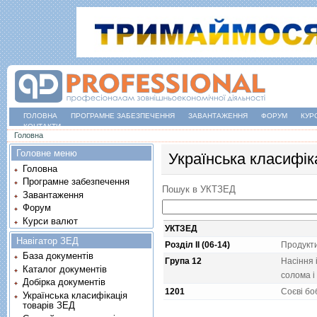
ГОЛОВНА
ПРОГРАМНЕ ЗАБЕЗПЕЧЕННЯ
ЗАВАНТАЖЕННЯ
ФОРУМ
КУР
КОНТАКТИ
Ви є тут
Головна
Головне меню
Українська класифік
Головна
Програмне забезпечення
Пошук в УКТЗЕД
Завантаження
Форум
Курси валют
УКТЗЕД
Навігатор ЗЕД
Розділ II (06-14)
Продукт
База документів
Група 12
Насiння 
Каталог документів
солома i
Добірка документів
1201
Соєвi бо
Українська класифікація
товарів ЗЕД