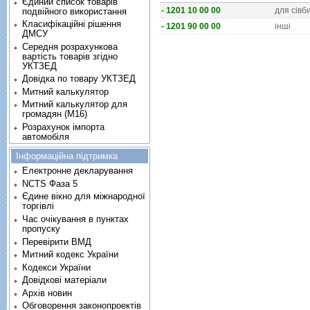
Єдиний список товарів
- 1201 10 00 00
для сiвб
подвійного використання
Класифікаційні рішення
- 1201 90 00 00
iншi
ДМСУ
Середня розрахункова
вартість товарів згідно
УКТЗЕД
Довідка по товару УКТЗЕД
Митний калькулятор
Митний калькулятор для
громадян (М16)
Розрахунок імпорта
автомобіля
Інформаційна підтримка
Електронне декларування
NCTS Фаза 5
Єдине вікно для міжнародної
торгівлі
Час очікування в пунктах
пропуску
Перевірити ВМД
Митний кодекс України
Кодекси України
Довідкові матеріали
Архів новин
Обговорення законопроектів