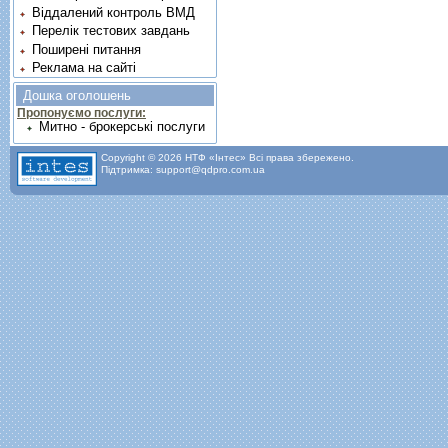
Віддалений контроль ВМД
Перелік тестових завдань
Поширені питання
Реклама на сайті
Дошка оголошень
Пропонуємо послуги:
Митно - брокерські послуги
Copyright © 2026 НТФ «Інтес» Всі права збережено.
Підтримка: support@qdpro.com.ua