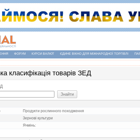
ЕННЯ
ФОРУМ
КУРСИ ВАЛЮТ
ЄДИНЕ ВІКНО ДЛЯ МІЖНАРОДНОЇ ТОРГІВЛІ
ПА
ька класифікація товарів ЗЕД
ЕД
)
Продукти рослинного походження
Зерновi культури
Ячмiнь: