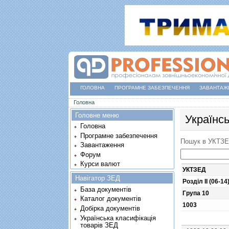
ГОЛОВНА
ПРОГРАМНЕ ЗАБЕЗПЕЧЕННЯ
ЗАВАНТАЖ
Ви є тут
Головна
Головне меню
Українс
Головна
Програмне забезпечення
Пошук в УКТЗ
Завантаження
Форум
Курси валют
УКТЗЕД
Навігатор ЗЕД
Розділ II (06-14
База документів
Група 10
Каталог документів
1003
Добірка документів
Українська класифікація
товарів ЗЕД