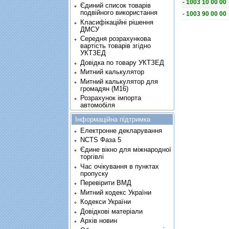
- 1003 10 00 00
Єдиний список товарів
подвійного використання
- 1003 90 00 00
Класифікаційні рішення
ДМСУ
Середня розрахункова
вартість товарів згідно
УКТЗЕД
Довідка по товару УКТЗЕД
Митний калькулятор
Митний калькулятор для
громадян (М16)
Розрахунок імпорта
автомобіля
Інформаційна підтримка
Електронне декларування
NCTS Фаза 5
Єдине вікно для міжнародної
торгівлі
Час очікування в пунктах
пропуску
Перевірити ВМД
Митний кодекс України
Кодекси України
Довідкові матеріали
Архів новин