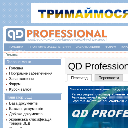
ГОЛОВНА
ПРОГРАМНЕ ЗАБЕЗПЕЧЕННЯ
ЗАВАНТАЖЕННЯ
ФОРУМ
КУР
КОНТАКТИ
Ви є тут
Головна
Головне меню
QD Profession
Головна
Програмне забезпечення
Основні вкладки
Перегляд
(активна вкладка)
Перекласти
Завантаження
Форум
Курси валют
Навігатор ЗЕД
База документів
Каталог документів
Добірка документів
Українська класифікація
товарів ЗЕД