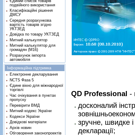
Єдиний список товарів
подвійного використання
Класифікаційні рішення
ДМСУ
Середня розрахункова
вартість товарів згідно
УКТЗЕД
Довідка по товару УКТЗЕД
Митний калькулятор
Митний калькулятор для
громадян (М16)
Розрахунок імпорта
автомобіля
Інформаційна підтримка
Електронне декларування
NCTS Фаза 5
Єдине вікно для міжнародної
торгівлі
QD Professional
-
Час очікування в пунктах
пропуску
досконалий інст
Перевірити ВМД
Митний кодекс України
зовнішньоекономі
Кодекси України
зручне, швидке 
Довідкові матеріали
Архів новин
декларації;
Обговорення законопроектів