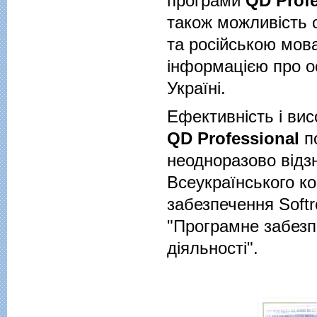
програми
QD Profe
також можливість 
та російською мова
інформацією про о
Україні.
Ефективність і ви
QD Professional
по
неодноразово від
Всеукраїнського к
забезпечення Softr
"Програмне забезп
діяльності".