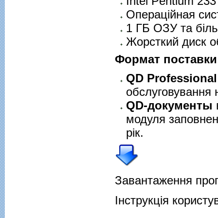
Intel Pentium 23
Операційная сис
1 ГБ ОЗУ та біл
Жорсткий диск о
Формат поставки
QD Professional
обслуговування н
QD-документы
модуля заповнен
рік.
Завантаження про
Інструкція користу