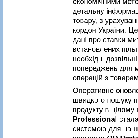
економічними мет
детальну інформац
товару, з урахува
кордон України. Це
дані про ставки ми
встановлених піль
необхідні дозвільн
попереджень для мі
операцій з товарам
Оперативне оновле
швидкого пошуку по
продукту в цілому
Professional
стала
системою для наши