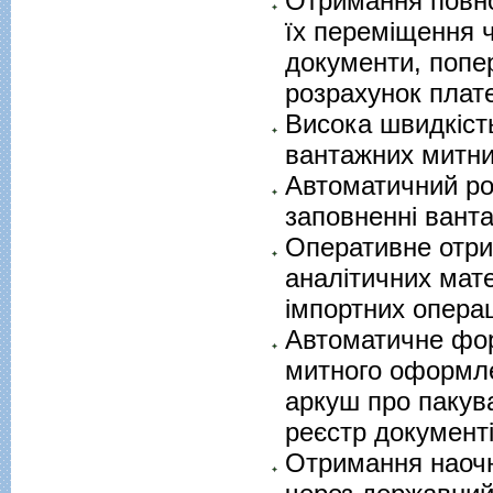
Отримання повної
їх переміщення ч
документи, попе
розрахунок плате
Висока швидкість
вантажних митни
Автоматичний ро
заповненні вант
Оперативне отри
аналітичних мате
імпортних опера
Автоматичне фор
митного оформле
аркуш про пакува
реєстр документів
Отримання наочно