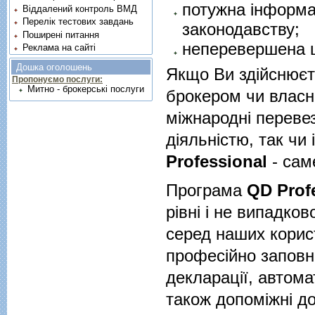
потужна інформа
Віддалений контроль ВМД
Перелік тестових завдань
законодавству;
Поширені питання
неперевершена шв
Реклама на сайті
Дошка оголошень
Якщо Ви здійснюєте
Пропонуємо послуги:
Митно - брокерські послуги
брокером чи власни
міжнародні переве
діяльністю, так чи
Professional
- сам
Програма
QD Prof
рівні і не випадко
серед наших корист
професійно заповн
декларації, автома
також допоміжні д