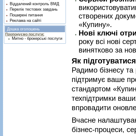
Віддалений контроль ВМД
використовувати
Перелік тестових завдань
створених докуме
Поширені питання
Реклама на сайті
«Купину».
Дошка оголошень
Нові ключі отр
Пропонуємо послуги:
Митно - брокерські послуги
року всі нові се
винятково за но
Як підготуватися
Радимо бізнесу та 
підтримує ваше пр
стандартом «Купин
техпідтримки ваши
впровадити оновле
Вчасне налаштуван
бізнес-процеси, се