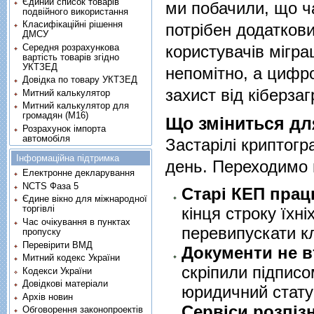
Єдиний список товарів
ми побачили, що ч
подвійного використання
Класифікаційні рішення
потрібен додатков
ДМСУ
Середня розрахункова
користувачів мігра
вартість товарів згідно
УКТЗЕД
непомітно, а цифро
Довідка по товару УКТЗЕД
захист від кіберзаг
Митний калькулятор
Митний калькулятор для
громадян (М16)
Що зміниться дл
Розрахунок імпорта
автомобіля
Застарілі криптогр
Інформаційна підтримка
день. Переходимо 
Електронне декларування
NCTS Фаза 5
Старі КЕП прац
Єдине вікно для міжнародної
торгівлі
кінця строку їхні
Час очікування в пунктах
перевипускати кл
пропуску
Перевірити ВМД
Документи не в
Митний кодекс України
скріпили підписо
Кодекси України
Довідкові матеріали
юридичний стату
Архів новин
Сервіси розпіз
Обговорення законопроектів