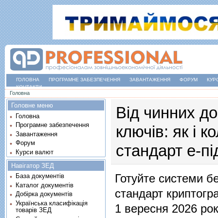
ГОЛОВНА
ПРОГРАМНЕ ЗАБЕЗПЕЧЕННЯ
ЗАВАНТАЖЕННЯ
ФОРУМ
КУР
КОНТАКТИ
Ви є тут
Головна
Головне меню
Від чинних до
Головна
Програмне забезпечення
ключів: як і 
Завантаження
Форум
стандарт е-пі
Курси валют
Навігатор ЗЕД
Готуйте системи бе
База документів
Каталог документів
стандарт криптогр
Добірка документів
Українська класифікація
1 вересня 2026 рок
товарів ЗЕД