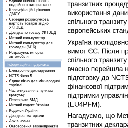
Єдиний список товарів
транзитних процед
подвійного використання
Класифікаційні рішення
використання дани
ДМСУ
Середня розрахункова
спільного транзит
вартість товарів згідно
УКТЗЕД
європейських станд
Довідка по товару УКТЗЕД
Митний калькулятор
Україна послідовн
Митний калькулятор для
громадян (М16)
вимог ЄС. Після п
Розрахунок імпорта
автомобіля
спільного транзиту 
Інформаційна підтримка
вчасно перейшла н
Електронне декларування
підготовку до NCT
NCTS Фаза 5
Єдине вікно для міжнародної
фінансової підтри
торгівлі
Час очікування в пунктах
підтримки управлі
пропуску
Перевірити ВМД
(EU4PFM).
Митний кодекс України
Кодекси України
Нагадуємо, що Мет
Довідкові матеріали
Архів новин
транзитних деклар
Обговорення законопроектів