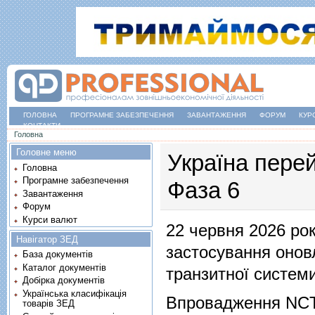
ГОЛОВНА
ПРОГРАМНЕ ЗАБЕЗПЕЧЕННЯ
ЗАВАНТАЖЕННЯ
ФОРУМ
КУР
КОНТАКТИ
Ви є тут
Головна
Головне меню
Україна пере
Головна
Програмне забезпечення
Фаза 6
Завантаження
Форум
Курси валют
22 червня 2026 ро
Навігатор ЗЕД
застосування оновл
База документів
Каталог документів
транзитної систем
Добірка документів
Українська класифікація
Впровадження NCT
товарів ЗЕД