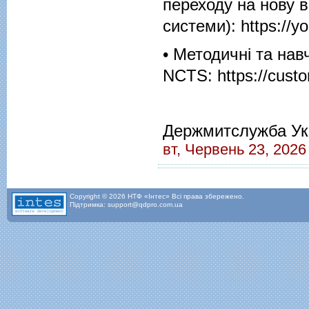
переходу на нову 
системи):
https://
• Методичні та нав
NCTS:
https://cust
Держмитслужба Ук
вт, Червень 23, 2026
Copyright © 2026 НТФ «Інтес» Всі права збережено.
Підтримка: support@qdpro.com.ua