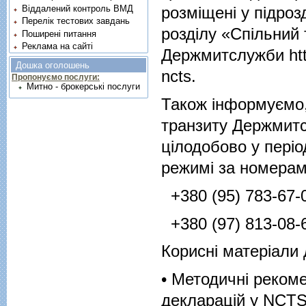
Віддалений контроль ВМД
розміщені у підроз
Перелік тестових завдань
розділу «Спільний
Поширені питання
Реклама на сайті
Держмитслужби
ht
Дошка оголошень
ncts
.
Пропонуємо послуги:
Митно - брокерські послуги
Також інформуємо,
транзиту Держмитс
цілодобово у періо
режимі за номерам
+380 (95) 783-67-0
+380 (97) 813-08-6
Корисні матеріали
• Методичні реком
декларацій у NCT