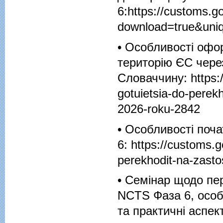
6:
https://customs.g
download=true&uni
• Особливості офо
територію ЄС чере
Словаччину:
https:
gotuietsia-do-perek
2026-roku-2842
• Особливості поч
6:
https://customs.g
perekhodit-na-zasto
• Семінар щодо пе
NCTS Фаза 6, особ
та практичні аспек