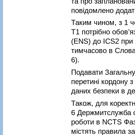
та про запланован
повідомлено додат
Таким чином, з 1 ч
Т1 потрібно обов’я
(ENS) до ICS2 при 
тимчасово в Слова
6).
Подавати Загальну
перетині кордону з
даних безпеки в де
Також, для корект
6 Держмитслужба 
роботи в NCTS Фаз
містять правила за