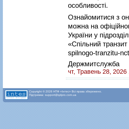
особливості.
Ознайомитися з о
можна на офіційно
України у підрозді
«Спільний транзит
spilnogo-tranzitu-nc
Держмитслужба
чт, Травень 28, 2026
Copyright © 2026 НТФ «Інтес» Всі права збережено.
Підтримка: support@qdpro.com.ua