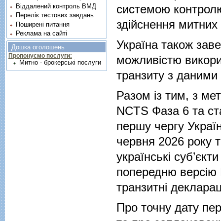
Віддалений контроль ВМД
системою контролю
Перелік тестових завдань
здійснення митних
Поширені питання
Реклама на сайті
Україна також зав
Дошка оголошень
Пропонуємо послуги:
можливістю викори
Митно - брокерські послуги
транзиту з даними 
Разом із тим, з м
NCTS Фаза 6 та ста
першу чергу Украї
червня 2026 року т
українські суб’єк
попередню версію 
транзитні декларац
Про точну дату пе