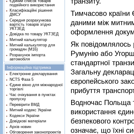
транзиту.
Єдиний список товарів
подвійного використання
Класифікаційні рішення
Тимчасово країни Є
ДМСУ
Середня розрахункова
даними між митни
вартість товарів згідно
УКТЗЕД
оформлення докуме
Довідка по товару УКТЗЕД
Митний калькулятор
Як повідомлялось р
Митний калькулятор для
громадян (М16)
Румунію або Угорщ
Розрахунок імпорта
автомобіля
стандартної транзи
Інформаційна підтримка
Загальну деклараці
Електронне декларування
європейського зако
NCTS Фаза 5
Єдине вікно для міжнародної
прибуття транспорт
торгівлі
Час очікування в пунктах
пропуску
Водночас Польща 
Перевірити ВМД
Митний кодекс України
використання єдино
Кодекси України
безпекового контро
Довідкові матеріали
Архів новин
означає, що їхні с
Обговорення законопроектів