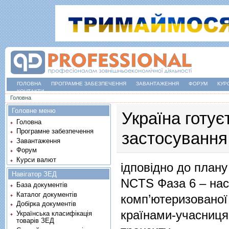
ГОЛОВНА
ПРОГРАМНЕ ЗАБЕЗПЕЧЕННЯ
ЗАВАНТАЖЕННЯ
ФОРУМ
КУР
КОНТАКТИ
Ви є тут
Головна
Головне меню
Україна готує
Головна
Програмне забезпечення
застосування
Завантаження
Форум
Курси валют
ідповідно до план
Навігатор ЗЕД
NCTS Фаза 6 – нас
База документів
Каталог документів
комп’ютеризованої
Добірка документів
країнами-учасниця
Українська класифікація
товарів ЗЕД