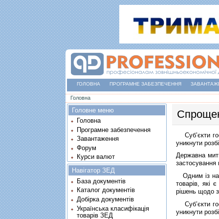
ГОЛОВНА
ПРОГРАМНЕ ЗАБЕЗПЕЧЕННЯ
ЗАВАНТАЖ
Ви є тут
Головна
Головне меню
Спрощен
Головна
Програмне забезпечення
Суб’єкти гос
Завантаження
уникнути розб
Форум
Державна митн
Курси валют
застосування 
Навігатор ЗЕД
Одним із найв
База документів
товарів, які 
Каталог документів
рішень щодо з
Добірка документів
Суб’єкти гос
Українська класифікація
уникнути розб
товарів ЗЕД