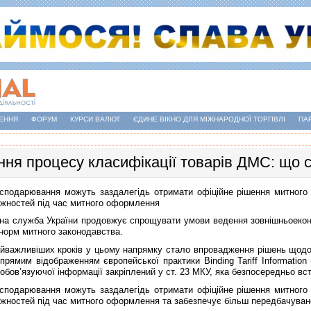
ЕННЯ
ФОРУМ
КУРСИ ВАЛЮТ
ЄДИНЕ ВІКНО ДЛЯ МІЖНАРОДНОЇ ТОРГІВЛІ
ПА
ня процесу класифікації товарів ДМС: що с
подарювання можуть заздалегідь отримати офіційне рішення митного 
іжностей під час митного оформлення
а служба України продовжує спрощувати умови ведення зовнішньоеконо
норм митного законодавства.
ажливіших кроків у цьому напрямку стало впровадження рішень щодо з
є прямим відображенням європейської практики Binding Tariff Informati
обов’язуючої інформації закріплений у ст. 23 МКУ, яка безпосередньо вс
подарювання можуть заздалегідь отримати офіційне рішення митного 
іжностей під час митного оформлення та забезпечує більш передбачуване