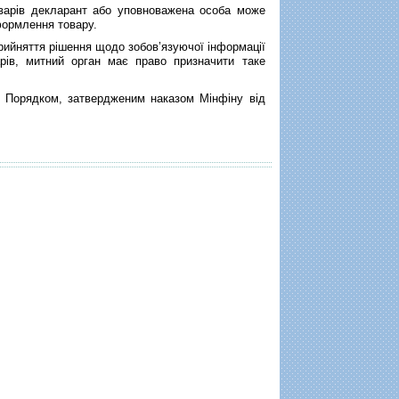
варів декларант або уповноважена особа може
формлення товару.
прийняття рішення щодо зобов’язуючої інформації
арів, митний орган має право призначити таке
м Порядком, затвердженим наказом Мінфіну від