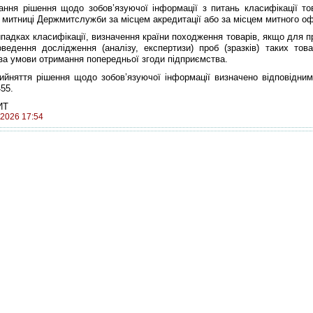
я рішення щодо зобов’язуючої інформації з питань класифікації то
 митниці Держмитслужби за місцем акредитації або за місцем митного о
випадках класифікації, визначення країни походження товарів, якщо для 
оведення дослідження (аналізу, експертизи) проб (зразків) таких тов
за умови отримання попередньої згоди підприємства.
ийняття рішення щодо зобов’язуючої інформації визначено відповідни
55.
ИТ
 2026 17:54