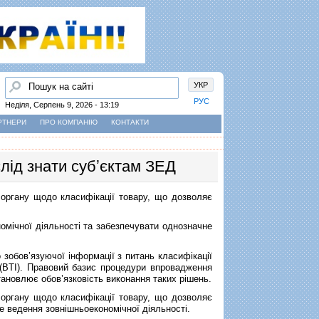
Пошук
УКР
РУС
Неділя, Серпень 9, 2026 - 13:19
РТНЕРИ
ПРО КОМПАНІЮ
КОНТАКТИ
лід знати субʼєктам ЗЕД
органу щодо класифікації товару, що дозволяє
мічної діяльності та забезпечувати однозначне
обов’язуючої інформації з питань класифікації
on (BTI). Правовий базис процедури впровадження
тановлює обов’язковість виконання таких рішень.
органу щодо класифікації товару, що дозволяє
 ведення зовнішньоекономічної діяльності.