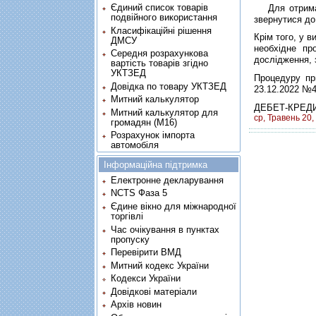
Єдиний список товарів
Для отриманн
подвійного використання
звернутися до
Класифікаційні рішення
Крім того, у 
ДМСУ
необхідне пр
Середня розрахункова
дослідження, 
вартість товарів згідно
УКТЗЕД
Процедуру пр
Довідка по товару УКТЗЕД
23.12.2022 №4
Митний калькулятор
ДЕБЕТ-КРЕД
Митний калькулятор для
ср, Травень 20,
громадян (М16)
Розрахунок імпорта
автомобіля
Інформаційна підтримка
Електронне декларування
NCTS Фаза 5
Єдине вікно для міжнародної
торгівлі
Час очікування в пунктах
пропуску
Перевірити ВМД
Митний кодекс України
Кодекси України
Довідкові матеріали
Архів новин