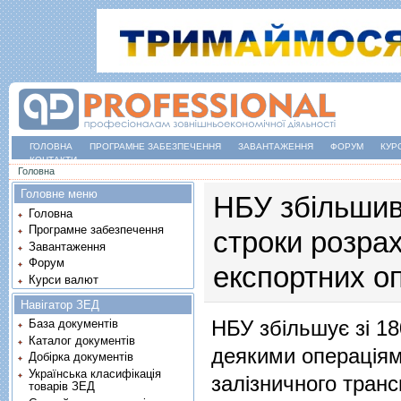
ГОЛОВНА
ПРОГРАМНЕ ЗАБЕЗПЕЧЕННЯ
ЗАВАНТАЖЕННЯ
ФОРУМ
КУР
КОНТАКТИ
Ви є тут
Головна
Головне меню
НБУ збільшив 
Головна
Програмне забезпечення
строки розрах
Завантаження
Форум
експортних о
Курси валют
Навігатор ЗЕД
НБУ збільшує зі 18
База документів
Каталог документів
деякими операціям
Добірка документів
Українська класифікація
залізничного транс
товарів ЗЕД