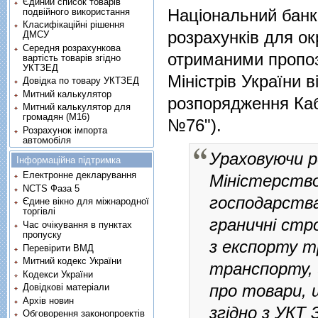
Єдиний список товарів
Національний банк
подвійного використання
Класифікаційні рішення
розрахунків для ок
ДМСУ
Середня розрахункова
отриманими пропоз
вартість товарів згідно
УКТЗЕД
Міністрів України 
Довідка по товару УКТЗЕД
Митний калькулятор
розпорядження Кабі
Митний калькулятор для
громадян (М16)
№76"
).
Розрахунок імпорта
автомобіля
Ураховуючи р
Інформаційна підтримка
Електронне декларування
Міністерство
NCTS Фаза 5
господарства 
Єдине вікно для міжнародної
торгівлі
граничні стр
Час очікування в пунктах
пропуску
з
експорту
тр
Перевірити ВМД
Митний кодекс України
транспорту, 
Кодекси України
про товари, 
Довідкові матеріали
Архів новин
згідно з УКТ 
Обговорення законопроектів