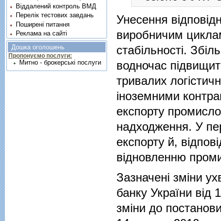
Віддалений контроль ВМД
Перелік тестових завдань
Унесення відповідн
Поширені питання
виробничим циклам
Реклама на сайті
стабільності. Збіл
Дошка оголошень
Пропонуємо послуги:
водночас підвищить
Митно - брокерські послуги
тривалих логістичн
іноземними
контра
експорту промислов
надходження. У пе
експорту й, відпо
відновленню промис
Зазначені зміни у
банку України від
зміни до постанови