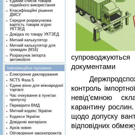
Єдиний список товарів
подвійного використання
Класифікаційні рішення
ДМСУ
Середня розрахункова
вартість товарів згідно
УКТЗЕД
Довідка по товару УКТЗЕД
Митний калькулятор
Митний калькулятор для
громадян (М16)
Розрахунок імпорта
супроводжуються 
автомобіля
документами
Інформаційна підтримка
Електронне декларування
Держпродспожив
NCTS Фаза 5
Єдине вікно для міжнародної
контроль імпортно
торгівлі
Час очікування в пунктах
невід’ємною ск
пропуску
карантину рослин.
Перевірити ВМД
Митний кодекс України
щодо допуску вант
Кодекси України
Довідкові матеріали
відповідних обмеж
Архів новин
Обговорення законопроектів