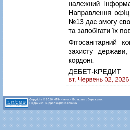
належний інформа
Направлення офіці
№13 дає змогу своє
та запобігати їх п
Фітосанітарний к
захисту держави
кордоні.
ДЕБЕТ-КРЕДИТ
вт, Червень 02, 2026
Copyright © 2026 НТФ «Інтес» Всі права збережено.
Підтримка: support@qdpro.com.ua