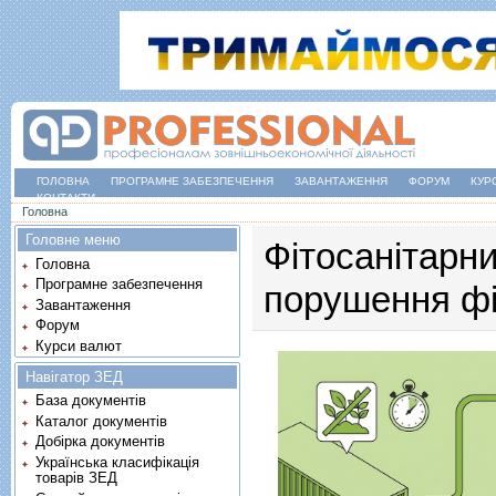
ГОЛОВНА
ПРОГРАМНЕ ЗАБЕЗПЕЧЕННЯ
ЗАВАНТАЖЕННЯ
ФОРУМ
КУР
КОНТАКТИ
Ви є тут
Головна
Головне меню
Фітосанітарни
Головна
Програмне забезпечення
порушення фі
Завантаження
Форум
Курси валют
Навігатор ЗЕД
База документів
Каталог документів
Добірка документів
Українська класифікація
товарів ЗЕД