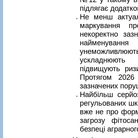
підлягає додатков
Не менш актуа
маркування пр
некоректно заз
найменування 
унеможливлюют
ускладнюють 
підвищують риз
Протягом 2026
зазначених пору
Найбільш серйо
регульованих шк
вже не про форм
загрозу фітоса
безпеці аграрног