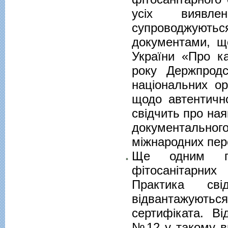
усіх виявле
супроводжуютьс
документами, щ
України «Про к
року Держпрод
національних ор
щодо автентично
свідчить про ная
документальног
міжнародних пер
Ще одним по
фітосанітарних
Практика сві
відвантажуютьс
сертифіката. В
№12 у такому ви