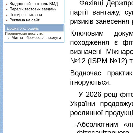
Фахівці Держпрод
Віддалений контроль ВМД
Перелік тестових завдань
партії вантажу, с
Поширені питання
ризиків занесення 
Реклама на сайті
Дошка оголошень
Ключовим докум
Пропонуємо послуги:
Митно - брокерські послуги
походження є фіт
визначені Міжнар
№12 (ISPM №12) та
Водночас практик
ігноруються.
У 2026 році фіто
України продовжу
рослинної продукці
Абсолютним «лі
фітосанітарного