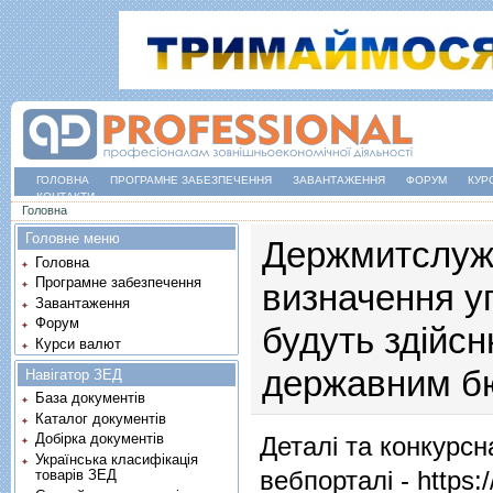
ГОЛОВНА
ПРОГРАМНЕ ЗАБЕЗПЕЧЕННЯ
ЗАВАНТАЖЕННЯ
ФОРУМ
КУР
КОНТАКТИ
Ви є тут
Головна
Головне меню
Держмитслужб
Головна
Програмне забезпечення
визначення у
Завантаження
Форум
будуть здійс
Курси валют
державним б
Навігатор ЗЕД
База документів
Каталог документів
Добірка документів
Деталі та конкурс
Українська класифікація
вебпорталі -
https:
товарів ЗЕД