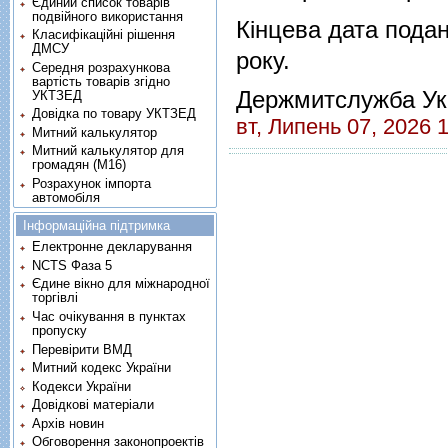
Єдиний список товарів
подвійного використання
Кінцева дата подан
Класифікаційні рішення
ДМСУ
року.
Середня розрахункова
вартість товарів згідно
Держмитслужба Ук
УКТЗЕД
Довідка по товару УКТЗЕД
вт, Липень 07, 2026 
Митний калькулятор
Митний калькулятор для
громадян (М16)
Розрахунок імпорта
автомобіля
Інформаційна підтримка
Електронне декларування
NCTS Фаза 5
Єдине вікно для міжнародної
торгівлі
Час очікування в пунктах
пропуску
Перевірити ВМД
Митний кодекс України
Кодекси України
Довідкові матеріали
Архів новин
Обговорення законопроектів