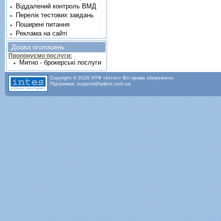
Віддалений контроль ВМД
Перелік тестових завдань
Поширені питання
Реклама на сайті
Дошка оголошень
Пропонуємо послуги:
Митно - брокерські послуги
Copyright © 2026 НТФ «Інтес» Всі права збережено.
Підтримка: support@qdpro.com.ua