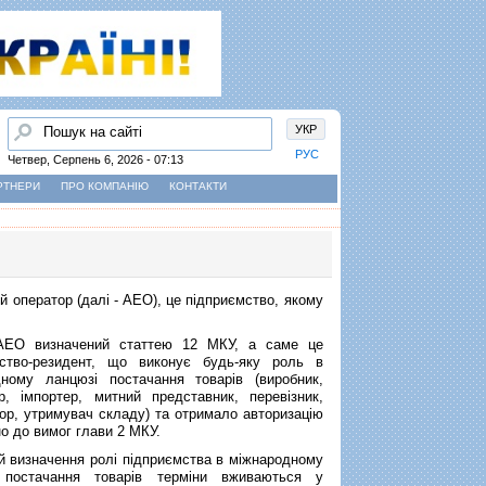
Пошук
УКР
РУС
Четвер, Серпень 6, 2026 - 07:13
РТНЕРИ
ПРО КОМПАНІЮ
КОНТАКТИ
й оператор (далі - АЕО), це підприємство, якому
АЕО визначений статтею 12 МКУ, а саме це
мство-резидент, що виконує будь-яку роль в
дному ланцюзі постачання товарів (виробник,
р, імпортер, митний представник, перевізник,
ор, утримувач складу) та отримало авторизацію
но до вимог глави 2 МКУ.
й визначення ролі підприємства в міжнародному
 постачання товарів терміни вживаються у