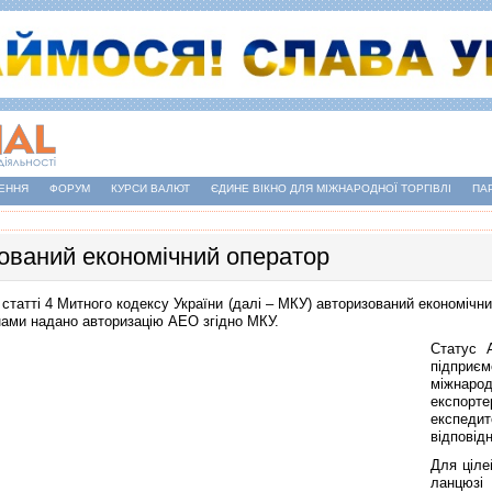
ЕННЯ
ФОРУМ
КУРСИ ВАЛЮТ
ЄДИНЕ ВІКНО ДЛЯ МІЖНАРОДНОЇ ТОРГІВЛІ
ПА
ований економічний оператор
 статті 4 Митного кодексу України (далі – МКУ) авторизований економічни
ами надано авторизацію АЕО згідно МКУ.
Статус 
підприє
міжнаро
експорте
експедит
відповід
Для ціле
ланцюзі