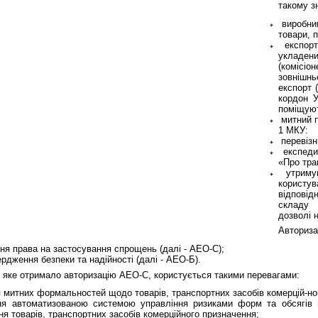
такому з
виробник
товари, 
експорте
укладен
(коміс
зовнішнь
експорт 
кордон У
поміщуют
митний п
1 МКУ:
перевізн
експедит
«Про тра
утримув
користу
відповід
складу 
дозволі 
Авториза
ня права на застосування спрощень (далі - АЕО-С);
рдження безпеки та надійності (далі - АЕО-Б).
 яке отримало авторизацію АЕО-С, користується такими перевагами:
 митних формальностей щодо товарів, транспортних засобів комерцій-но
 автоматизованою системою управління ризиками форм та обсягів м
я товарів, транспортних засобів комерційного призначення;