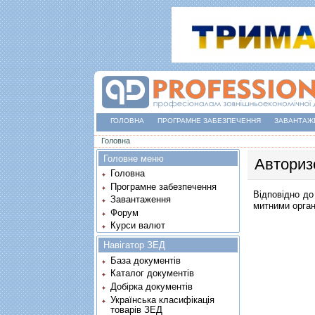
ГОЛОВНА
ПРОГРАМНЕ ЗАБЕЗПЕЧЕННЯ
ЗАВАНТАЖ
Ви є тут
Головна
Головне меню
Авториз
Головна
Програмне забезпечення
Відповідно до
Завантаження
митними орган
Форум
Курси валют
Навігатор ЗЕД
База документів
Каталог документів
Добірка документів
Українська класифікація
товарів ЗЕД