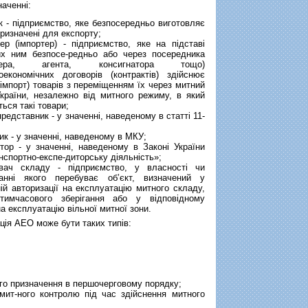
наченні:
 - підприємство, яке безпосередньо виготовляє
призначені для експорту;
р (імпортер) - підприємство, яке на підставі
их ним безпосе-редньо або через посередника
іонера, агента, консигнатора тощо)
оекономічних договорів (контрактів) здійснює
(імпорт) товарів з переміщенням їх через митний
країни, незалежно від митного режиму, в який
ься такі товари;
редставник - у значенні, наведеному в статті 11-
ик - у значенні, наведеному в МКУ;
ор - у значенні, наведеному в Законі України
нспортно-експе-диторську діяльність»;
ач складу - підприємство, у власності чи
ванні якого перебуває об’єкт, визначений у
ній авторизації на експлуатацію митного складу,
тимчасового зберігання або у відповідному
на експлуатацію вільної митної зони.
ція АЕО може бути таких типів:
го призначення в першочерговому порядку;
ит-ного контролю під час здійснення митного