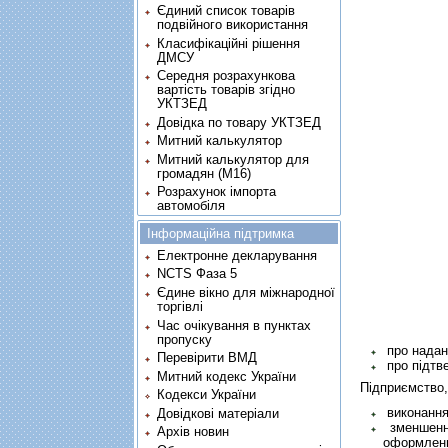
Єдиний список товарів
подвійного використання
Класифікаційні рішення
ДМСУ
Середня розрахункова
вартість товарів згідно
УКТЗЕД
Довідка по товару УКТЗЕД
Митний калькулятор
Митний калькулятор для
громадян (М16)
Розрахунок імпорта
автомобіля
Інформаційна підтримка
Електронне декларування
NCTS Фаза 5
Єдине вікно для міжнародної
торгівлі
Час очікування в пунктах
пропуску
про надан
Перевірити ВМД
про підтве
Митний кодекс України
Підприємство,
Кодекси України
виконання
Довідкові матеріали
зменшення
Архів новин
оформленн