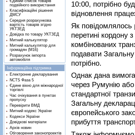
Єдиний список товарів
10:00, потрібно бу
подвійного використання
Класифікаційні рішення
відновлення праце
ДМСУ
Середня розрахункова
Як повідомлялось 
вартість товарів згідно
УКТЗЕД
перетині кордону 
Довідка по товару УКТЗЕД
Митний калькулятор
комбінованих тран
Митний калькулятор для
громадян (М16)
подавати Загальну 
Розрахунок імпорта
автомобіля
потрібно.
Інформаційна підтримка
Однак дана вимога 
Електронне декларування
NCTS Фаза 5
через Румунію або
Єдине вікно для міжнародної
торгівлі
стандартної транзи
Час очікування в пунктах
пропуску
Загальну деклараці
Перевірити ВМД
Митний кодекс України
європейського зако
Кодекси України
прибуття транспорт
Довідкові матеріали
Архів новин
Також інформуємо,
Обговорення законопроектів