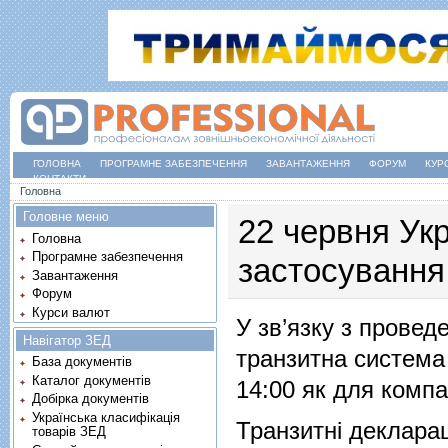
ГОЛОВНА
ПРОГРАМНЕ ЗАБЕЗПЕЧЕННЯ
ЗАВАНТАЖЕННЯ
ФОРУМ
КУР
КОНТАКТИ
Ви є тут
Головна
Головне меню
22 червня Ук
Головна
Програмне забезпечення
застосування
Завантаження
Форум
Курси валют
У зв’язку з прове
Навігатор ЗЕД
транзитна система
База документів
Каталог документів
14:00 як для компа
Добірка документів
Українська класифікація
Транзитні декларац
товарів ЗЕД