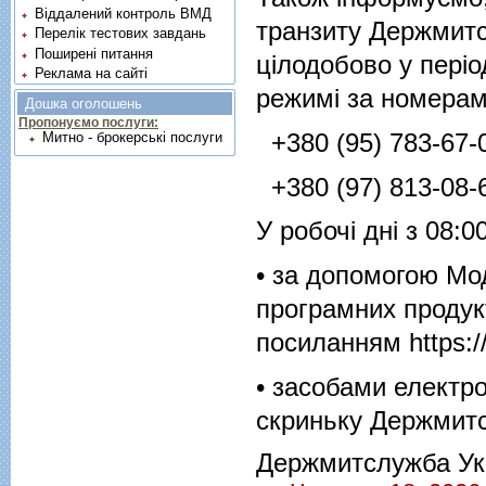
Віддалений контроль ВМД
транзиту Держмитс
Перелік тестових завдань
Поширені питання
цілодобово у періо
Реклама на сайті
режимі за номерам
Дошка оголошень
Пропонуємо послуги:
+380 (95) 783-67-0
Митно - брокерські послуги
+380 (97) 813-08-6
У робочі дні з 08:
• за допомогою Мод
програмних продук
посиланням
https:
• засобами електро
скриньку Держми
Держмитслужба Ук