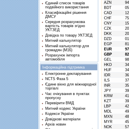
AZN
9
Єдиний список товарів
подвійного використання
BDT
0
Класифікаційні рішення
CAD
1
ДМСУ
CHF
7
Середня розрахункова
CNY
1
вартість товарів згідно
CZK
2
УКТЗЕД
DKK
2
Довідка по товару УКТЗЕД
DZD
0
Митний калькулятор
EGP
8
Митний калькулятор для
EUR
9
громадян (М16)
GBP
8
Розрахунок імпорта
автомобіля
GEL
9
HKD
3
Інформаційна підтримка
HUF
3
Електронне декларування
IDR
3
NCTS Фаза 5
ILS
3
Єдине вікно для міжнародної
INR
3
торгівлі
JPY
3
Час очікування в пунктах
KRW
4
пропуску
KZT
3
Перевірити ВМД
LBP
4
Митний кодекс України
MDL
4
Кодекси України
MXN
4
Довідкові матеріали
MYR
4
Архів новин
NOK
5