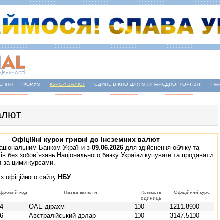
ЕННЯ
ФОРУМ
КУРСИ ВАЛЮТ
ЄДИНЕ ВІКНО ДЛЯ МІЖНАРОДНОЇ ТОРГІВЛІ
ПА
алют
Офіційні курси гривні до іноземних валют
аціональним Банком України з
09.06.2026
для здійснення обліку та
ів без зобов`язань Національного банку України купувати та продавати
и за цими курсами.
 з
офіційного сайту
НБУ
.
фровий код
Назва валюти
Кількість
Офіційний курс
одиниць
84
ОАЕ дірахм
100
1211.8900
36
Австралійський долар
100
3147.5100