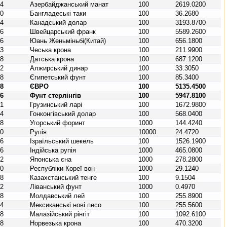
44
Азербайджанський манат
100
2619.0200
50
Бангладеські таки
100
36.2680
24
Канадський долар
100
3193.8700
56
Швейцарський франк
100
5589.2600
56
Юань Женьміньбі(Китай)
100
656.1800
03
Чеська крона
100
211.9900
08
Датська крона
100
687.1200
12
Алжирський динар
100
33.3050
18
Єгипетський фунт
100
85.3400
78
ЄВРО
100
5135.4500
26
Фунт стерлінгів
100
5947.8100
81
Грузинський ларі
100
1672.9800
44
Гонконгівський долар
100
568.0400
48
Угорський форинт
1000
144.4240
60
Рупія
10000
24.4720
76
Ізраїльський шекель
100
1526.1900
56
Індійська рупія
1000
465.0800
92
Японська єна
1000
278.2800
10
Республіки Кореї вон
1000
29.1240
98
Казахстанський тенге
100
9.1504
22
Ліванський фунт
1000
0.4970
98
Молдавський лей
100
255.8900
84
Мексиканські нові песо
100
255.5600
58
Малазійський рінгіт
100
1092.6100
78
Норвезька крона
100
470.3200