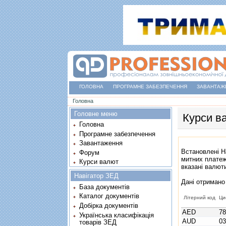
ГОЛОВНА
ПРОГРАМНЕ ЗАБЕЗПЕЧЕННЯ
ЗАВАНТАЖ
Ви є тут
Головна
Головне меню
Курси в
Головна
Програмне забезпечення
Завантаження
Встановлені Н
Форум
митних платеж
Курси валют
вказані валют
Навігатор ЗЕД
Дані отримано
База документів
Каталог документів
Літерний код
Ци
Добірка документів
AED
7
Українська класифікація
AUD
0
товарів ЗЕД