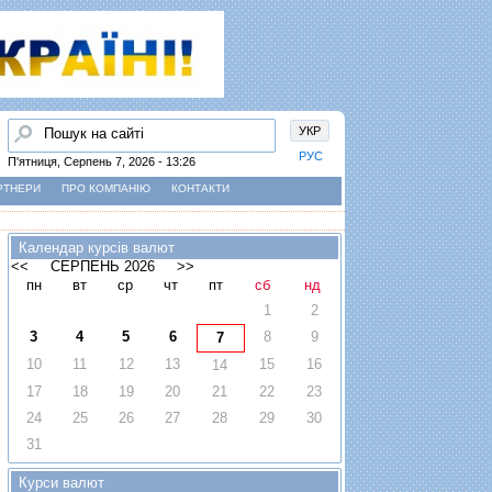
Пошук
УКР
РУС
П'ятниця, Серпень 7, 2026 - 13:26
РТНЕРИ
ПРО КОМПАНІЮ
КОНТАКТИ
Календар курсів валют
<<
СЕРПЕНЬ 2026
>>
пн
вт
ср
чт
пт
сб
нд
1
2
3
4
5
6
8
9
7
10
11
12
13
15
16
14
17
18
19
20
21
22
23
24
25
26
27
28
29
30
31
Курси валют