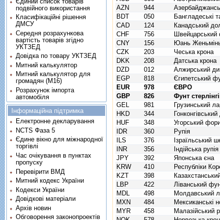
Єдиний список товарів
AZN
944
Азербайджансь
подвійного використання
BDT
050
Бангладеські т
Класифікаційні рішення
ДМСУ
CAD
124
Канадський до
Середня розрахункова
CHF
756
Швейцарський 
вартість товарів згідно
CNY
156
Юань Женьмінь
УКТЗЕД
CZK
203
Чеська крона
Довідка по товару УКТЗЕД
DKK
208
Датська крона
Митний калькулятор
DZD
012
Алжирський ди
Митний калькулятор для
EGP
818
Єгипетський ф
громадян (М16)
EUR
978
ЄВРО
Розрахунок імпорта
GBP
826
Фунт стерлінг
автомобіля
GEL
981
Грузинський ла
Інформаційна підтримка
HKD
344
Гонконгівський
Електронне декларування
HUF
348
Угорський фор
NCTS Фаза 5
IDR
360
Рупія
Єдине вікно для міжнародної
ILS
376
Ізраїльський ш
торгівлі
INR
356
Індійська рупія
Час очікування в пунктах
JPY
392
Японська єна
пропуску
KRW
410
Республіки Кор
Перевірити ВМД
KZT
398
Казахстанський
Митний кодекс України
LBP
422
Ліванський фу
Кодекси України
MDL
498
Молдавський л
Довідкові матеріали
MXN
484
Мексиканські н
Архів новин
MYR
458
Малазійський рі
Обговорення законопроектів
NOK
578
Норвезька кро