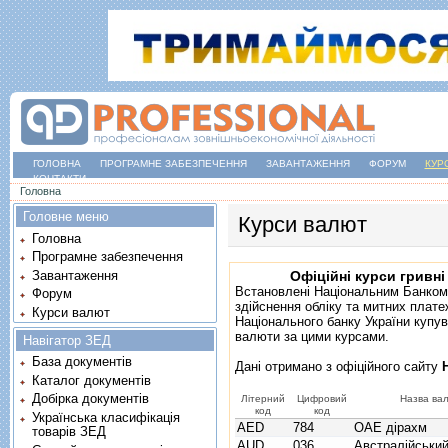
ГОЛОВНА
ПРОГРАМНЕ ЗАБЕЗПЕЧЕННЯ
ЗАВАНТАЖЕННЯ
ФОРУМ
КУР
КОНТАКТИ
Ви є тут
Головна
Головне меню
Курси валют
Головна
Програмне забезпечення
Завантаження
Офіційні курси гривні
Встановлені Національним Банком
Форум
здійснення обліку та митних плате
Курси валют
Національного банку України купув
валюти за цими курсами.
Навігатор ЗЕД
База документів
Дані отримано з
офіційного сайту
Каталог документів
Добірка документів
Літерний
Цифровий
Назва ва
код
код
Українська класифікація
AED
784
ОАЕ дірахм
товарів ЗЕД
AUD
036
Австралійськи