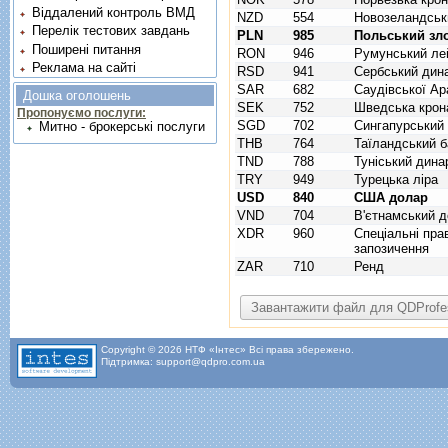
Віддалений контроль ВМД
NZD
554
Новозеландськ
Перелік тестових завдань
PLN
985
Польський зл
Поширені питання
RON
946
Румунський ле
Реклама на сайті
RSD
941
Сербський дин
SAR
682
Саудівської Ара
Дошка оголошень
SEK
752
Шведська крон
Пропонуємо послуги:
SGD
702
Сингапурський
Митно - брокерські послуги
THB
764
Таїландський б
TND
788
Туніський дина
TRY
949
Турецька ліра
USD
840
США долар
VND
704
В'єтнамський д
XDR
960
Спецiальнi пра
запозичення
ZAR
710
Ренд
Copyright © 2026 НТФ «Інтес» Всі права збережено.
Підтримка: support@qdpro.com.ua