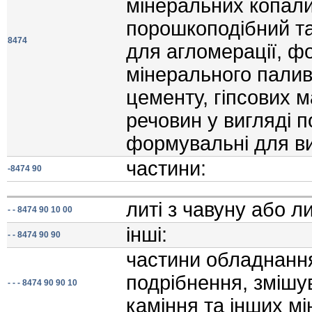
мiнеральних копал
порошкоподiбний та
8474
для агломерацiї, ф
мiнерального палива
цементу, гiпсових м
речовин у виглядi 
формувальнi для в
частини:
-8474 90
литi з чавуну або лит
- - 8474 90 10 00
iншi:
- - 8474 90 90
частини обладнанн
подрiбнення, змiшу
- - - 8474 90 90 10
камiння та iнших м