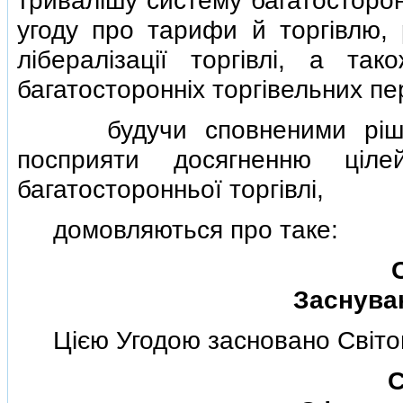
тривалiшу систему багатосторон
угоду про тарифи й торгiвлю, 
лiбералiзацiї торгiвлi, а та
багатостороннiх торгiвельних пе
будучи сповненими рiшучос
посприяти досягненню цiл
багатосторонньої торгiвлi,
домовляються про таке:
Заснуван
Цiєю Угодою засновано Свiтову 
С