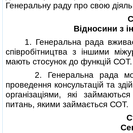
Генеральну раду про свою дiяльн
С
Вiдносини з i
1. Генеральна рада вживає н
спiвробiтництва з iншими мiжу
мають стосунок до функцiй СОТ.
2. Генеральна рада може 
проведення консультацiй та здi
органiзацiями, якi займають
питань, якими займається СОТ.
С
Се