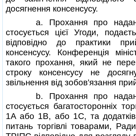
досягнення консенсусу.
a. Прохання про надання з
стосується цiєї Угоди, подаєт
вiдповiдно до практики пр
консенсусу. Конференцiя мiнi
такого прохання, який не пер
строку консенсусу не досягн
звiльнення вiд зобов'язання пр
b. Прохання про надання з
стосується багатостороннiх тор
1A або 1B, або 1C, та додаткi
питань торгiвлi товарами, Ради