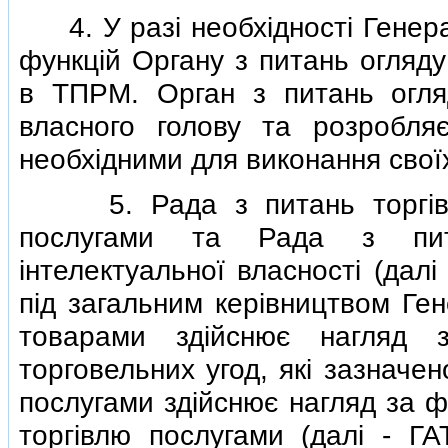
4. У разi необхiдностi Генера
функцiй Органу з питань огляду
в ТПРМ. Орган з питань огля
власного голову та розробля
необхiдними для виконання свої
5. Рада з питань торгiвлi 
послугами та Рада з пита
iнтелектуальної власностi (дал
пiд загальним керiвництвом Ген
товарами здiйснює нагляд з
торговельних угод, якi зазначен
послугами здiйснює нагляд за ф
торгiвлю послугами (далi - Г