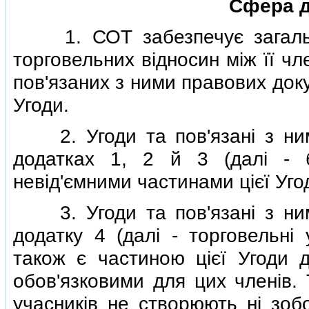
Сфера д
1. СОТ забезпечує загальну 
торговельних вiдносин мiж її ч
пов'язаних з ними правових доку
Угоди.
2. Угоди та пов'язанi з ними
додатках 1, 2 й 3 (далi - ба
невiд'ємними частинами цiєї Уго
3. Угоди та пов'язанi з ними
додатку 4 (далi - торговельнi
також є частиною цiєї Угоди д
обов'язковими для цих членiв.
учасникiв не створюють нi зобо