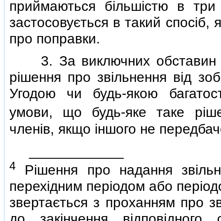
приймаються бiльшiстю в три 
застосовується в такий спосiб,
про поправки.
3. За виключних обставин Ко
рiшення про звiльнення вiд зоб
Угодою чи будь-якою багатос
умови, що будь-яке таке рiш
членiв, якщо iншого не передбач
____________
4
Рiшення про надання звiльне
перехiдним перiодом або перiодо
звертається з проханням про зв
до закiнчення вiдповiдного