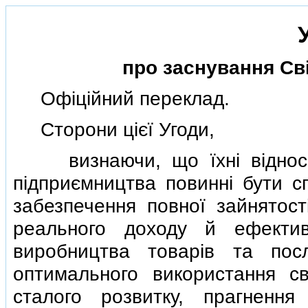
про заснування Свiт
Офiцiйний переклад.
Сторони цiєї Угоди,
визнаючи, що їхнi вiдносини
пiдприємництва повиннi бути с
забезпечення повної зайнятост
реального доходу й ефекти
виробництва товарiв та пос
оптимального використання св
сталого розвитку, прагненн