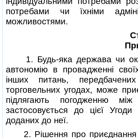
iндивiдуальними потребами ро
потребами чи їхнiми адмiнi
можливостями.
С
Пр
1. Будь-яка держава чи окре
автономiю в провадженнi своїх
iнших питань, передбачени
торговельних угодах, може при
пiдлягають погодженню мi
застосовується до цiєї Угоди 
доданих до неї.
2. Рiшення про приєднання п