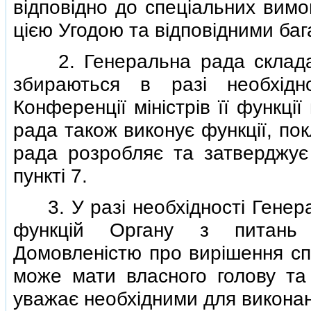
вiдповiдно до спецiальних вимо
цiєю Угодою та вiдповiдними ба
2. Генеральна рада складаєть
збираються в разi необхiдн
Конференцiї мiнiстрiв її функц
рада також виконує функцiї, по
рада розробляє та затверджує 
пунктi 7.
3. У разi необхiдностi Генера
функцiй Органу з питань в
Домовленiстю про вирiшення спо
може мати власного голову та 
уважає необхiдними для виконан