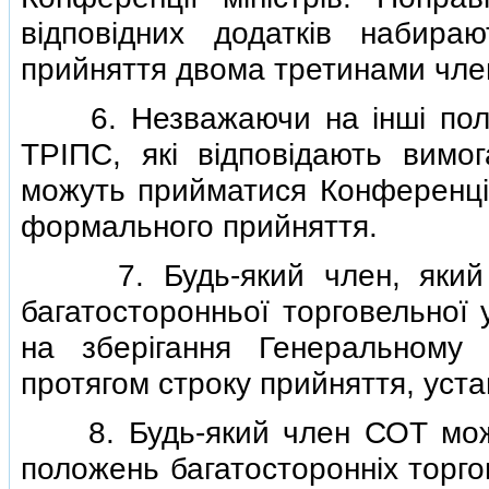
вiдповiдних додаткiв набира
прийняття двома третинами член
6. Незважаючи на iншi положе
ТРIПС, якi вiдповiдають вимо
можуть прийматися Конференцiє
формального прийняття.
7. Будь-який член, який п
багатосторонньої торговельної 
на зберiгання Генеральному
протягом строку прийняття, уста
8. Будь-який член СОТ може
положень багатостороннiх торго