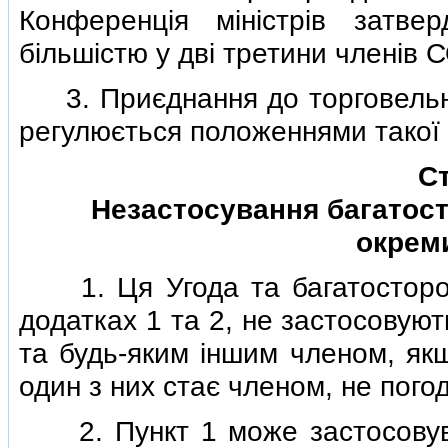
Конференцiя мiнiстрiв затв
бiльшiстю у двi третини членiв 
3. Приєднання до торговельно
регулюється положеннями такої 
Ст
Незастосування багатост
окрем
1. Ця Угода та багатостороннi
додатках 1 та 2, не застосовую
та будь-яким iншим членом, якщ
один з них стає членом, не пого
2. Пункт 1 може застосовува