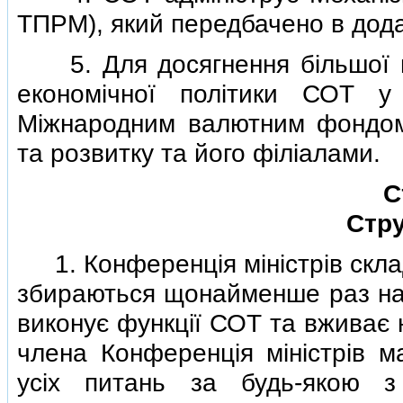
ТПРМ), який передбачено в додат
5. Для досягнення бiльшої по
економiчної полiтики СОТ у 
Мiжнародним валютним фондом 
та розвитку та його фiлiалами.
С
Стр
1. Конференцiя мiнiстрiв склада
збираються щонайменше раз на к
виконує функцiї СОТ та вживає 
члена Конференцiя мiнiстрiв 
усiх питань за будь-якою з 