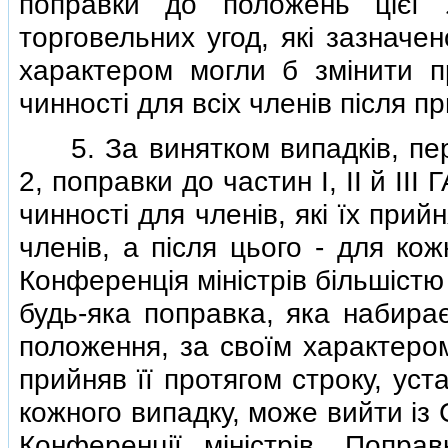
поправки до положень цiєї 
торговельних угод, якi зазначе
характером могли б змiнити п
чинностi для всiх членiв пiсля 
5. За винятком випадкiв, пер
2, поправки до частин I, II й II
чинностi для членiв, якi їх при
членiв, а пiсля цього - для ко
Конференцiя мiнiстрiв бiльшiстю
будь-яка поправка, яка набирає
положення, за своїм характером
прийняв її протягом строку, ус
кожного випадку, може вийти iз
Конференцiї мiнiстрiв. Попр