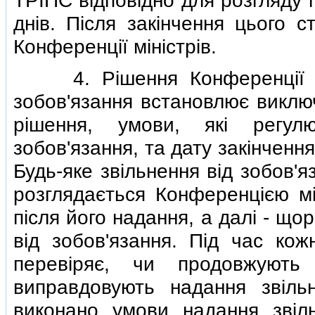
ТРIПС вiдповiдно для розгляду 
днiв. Пiсля закiнчення цього с
Конференцiї мiнiстрiв.
4. Рiшення Конференцiї мiн
зобов'язання встановлює виключ
рiшення, умови, якi регул
зобов'язання, та дату закiнчення
Будь-яке звiльнення вiд зобов'я
розглядається Конференцiєю мiн
пiсля його надання, а далi - щор
вiд зобов'язання. Пiд час кож
перевiряє, чи продовжують 
виправдовують надання звiль
виконано умови надання звiль