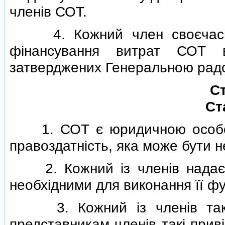
членiв СОТ.
4. Кожний член своєчасно 
фiнансування витрат СОТ в
затверджених Генеральною рад
Ст
Ст
1. СОТ є юридичною особою, 
правоздатнiсть, яка може бути н
2. Кожний iз членiв надає СО
необхiдними для виконання її фу
3. Кожний iз членiв тако
представникам членiв такi привi