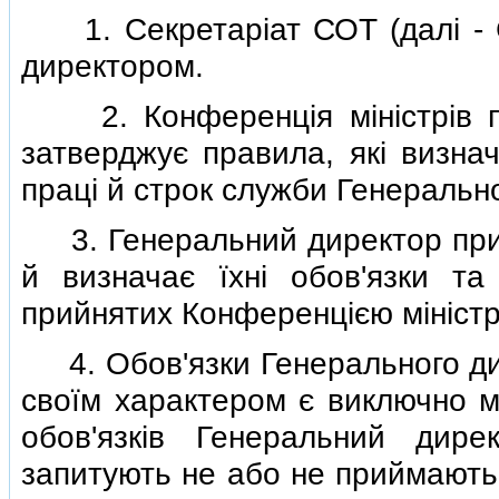
1. Секретарiат СОТ (далi - С
директором.
2. Конференцiя мiнiстрiв пр
затверджує правила, якi визна
працi й строк служби Генеральн
3. Генеральний директор приз
й визначає їхнi обов'язки та
прийнятих Конференцiєю мiнiстр
4. Обов'язки Генерального дир
своїм характером є виключно м
обов'язкiв Генеральний дир
запитують не або не приймають 