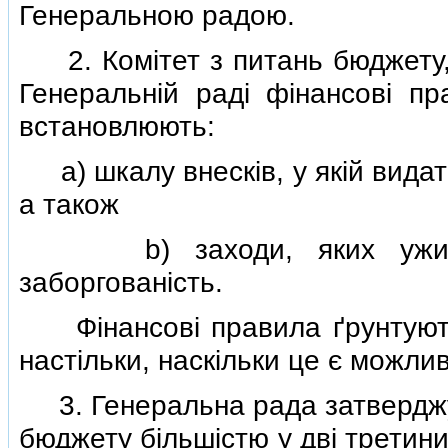
Генеральною радою.
2. Комiтет з питань бюджету, 
Генеральнiй радi фiнансовi п
встановлюють:
a) шкалу внескiв, у якiй видат
а також
b) заходи, яких уживаю
заборгованiсть.
Фiнансовi правила ґрунтують
настiльки, наскiльки це є можли
3. Генеральна рада затверджує
бюджету бiльшiстю у двi третин