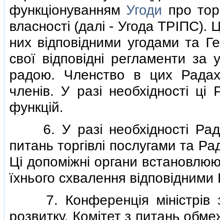
функцiонуванням
Угоди
про торг
власностi (далi - Угода ТРIПС). 
них вiдповiдними угодами та 
свої вiдповiднi регламенти за
радою. Членство в цих Радах 
членiв. У разi необхiдностi цi
функцiй.
6. У разi необхiдностi Рада 
питань торгiвлi послугами та Р
Цi допомiжнi органи встановлюю
їхнього схвалення вiдповiдними
7. Конференцiя мiнiстрiв зас
розвитку, Комiтет з питань обм