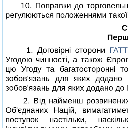
10. Поправки до торговельної
регулюються положеннями такої 
С
Перш
1. Договiрнi сторони
ГАТТ
Угодою чинностi, а також Європ
цю Угоду та багатостороннi то
зобов'язань для яких додан
зобов'язань для яких додано д
2. Вiд найменш розвинених к
Об'єднаних Нацiй, вимагатиме
поступок настiльки, наскi