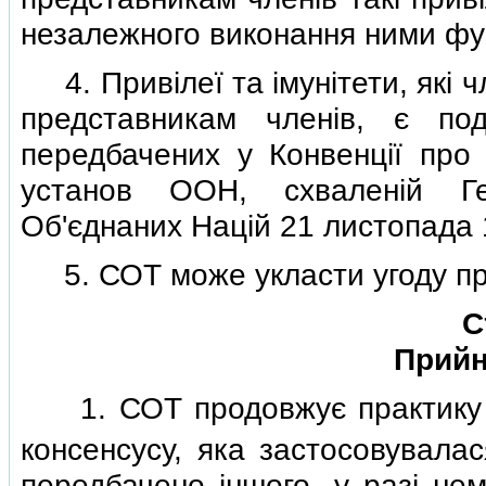
незалежного виконання ними функ
4. Привiлеї та iмунiтети, якi 
представникам членiв, є под
передбачених у Конвенцiї про п
установ ООН, схваленiй Ге
Об'єднаних Нацiй 21 листопада 
5. СОТ може укласти угоду пр
С
Прийн
1. СОТ продовжує практику п
консенсусу, яка застосовувала
передбачено iншого, у разi не