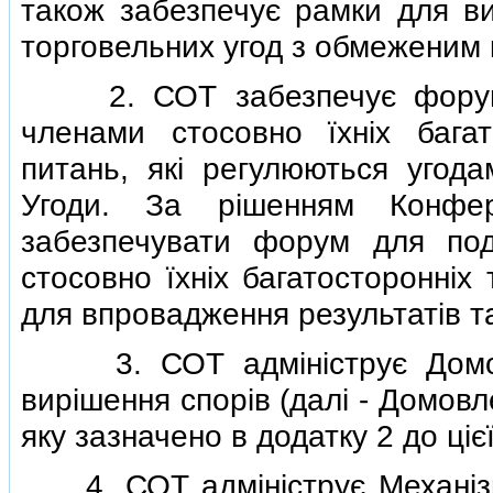
також забезпечує рамки для вик
торговельних угод з обмеженим 
2. СОТ забезпечує форум д
членами стосовно їхнiх багат
питань, якi регулюються угода
Угоди. За рiшенням Конфер
забезпечувати форум для под
стосовно їхнiх багатостороннiх
для впровадження результатiв т
3. СОТ адмiнiструє Домовл
вирiшення спорiв (далi - Домовл
яку зазначено в додатку 2 до цiєї
4. СОТ адмiнiструє Механiзм о