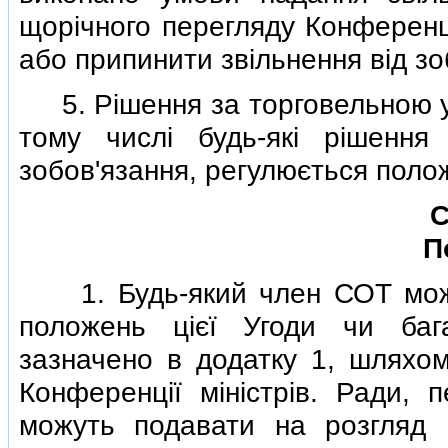
щорiчного перегляду Конференцi
або припинити звiльнення вiд зо
5. Рiшення за торговельною уг
тому числi будь-якi рiшення
зобов'язання, регулюється поло
С
П
1. Будь-який член СОТ може
положень цiєї Угоди чи бага
зазначено в додатку 1, шляхом
Конференцiї мiнiстрiв. Ради, п
можуть подавати на розгляд К