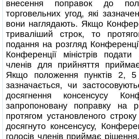
внесення поправок до поло
торговельних угод, якi зазначе
вони наглядають. Якщо Конфере
тривалiший строк, то протя
подання на розгляд Конференцiї
Конференцiї мiнiстрiв подати
членiв для прийняття приймає
Якщо положення пунктiв 2, 5
зазначається, чи застосовують
досягнення консенсусу Кон
запропоновану поправку на р
протягом установленого строку 
досягнуто консенсусу, Конферен
голосiв членiв приймає рiшення