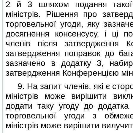
2 й 3 шляхом подання такої 
мiнiстрiв. Рiшення про затвер
торговельної угоди, яку зазна
досягнення консенсусу, i цi п
членiв пiсля затвердження К
затвердження поправок до бага
зазначено в додатку 3, набир
затвердження Конференцiєю мiнi
9. На запит членiв, якi є стор
мiнiстрiв може вирiшити вик
додати таку угоду до додатка 
торговельної угоди з обмеж
мiнiстрiв може вирiшити вилучити