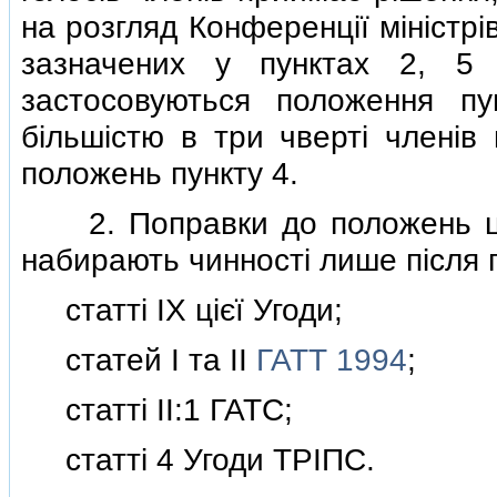
на розгляд Конференцiї мiнiстрi
зазначених у пунктах 2, 5
застосовуються положення пу
бiльшiстю в три чвертi членiв
положень пункту 4.
2. Поправки до положень цiєї
набирають чинностi лише пiсля 
статтi IX цiєї Угоди;
статей I та II
ГАТТ 1994
;
статтi II:1 ГАТС;
статтi 4 Угоди ТРIПС.