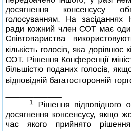
досягнення консенсусу об
голосуванням. На засiданнях К
ради кожний член СОТ має один
Спiвтовариства використову
кiлькiсть голосiв, яка дорiвнює 
СОТ. Рiшення Конференцiї мiнiс
бiльшiстю поданих голосiв, якщ
вiдповiднiй багатостороннiй торг
____________
1
Рiшення вiдповiдного 
досягнення консенсусу, якщо жо
час якого прийнято рiшенн