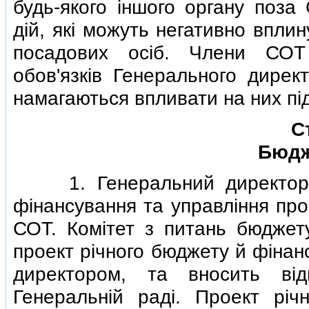
будь-якого iншого органу поза
дiй, якi можуть негативно впли
посадових осiб. Члени СОТ
обов'язкiв Генерального дирек
намагаються впливати на них пiд
С
Бюдж
1. Генеральний директор по
фiнансування та управлiння про
СОТ. Комiтет з питань бюджету
проект рiчного бюджету й фiнан
директором, та вносить вiд
Генеральнiй радi. Проект рiч