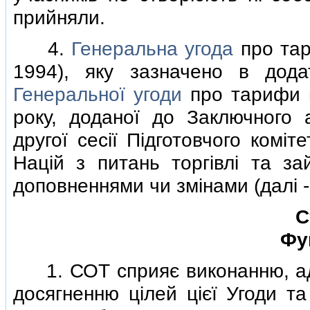
прийняли.
4.
Генеральна угода
про тар
1994), яку зазначено в дода
Генеральної угоди
про тарифи й
року, доданої до Заключного а
другої сесiї Пiдготовчого комiт
Нацiй з питань торгiвлi та за
доповненнями чи змiнами (далi -
С
Фу
1. СОТ сприяє виконанню, адмi
досягненню цiлей цiєї Угоди та