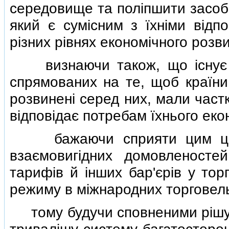
середовище та полiпшити засоби
який є сумiсним з їхнiми вiдп
рiзних рiвнях економiчного розви
визнаючи також, що iснує по
спрямованих на те, щоб країн
розвиненi серед них, мали частк
вiдповiдає потребам їхнього еко
бажаючи сприяти цим цiлям
взаємовигiдних домовленосте
тарифiв й iнших бар'єрiв у тор
режиму в мiжнародних торговель
тому будучи сповненими рiшучос