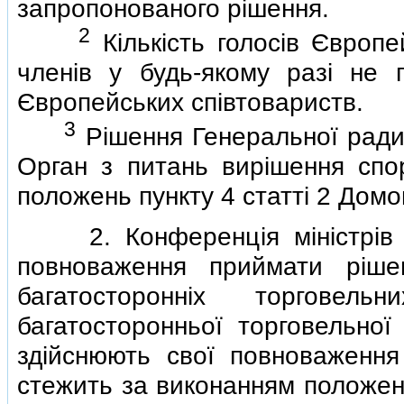
запропонованого рiшення.
2
Кiлькiсть голосiв Європе
членiв у будь-якому разi не 
Європейських спiвтовариств.
3
Рiшення Генеральної ради 
Орган з питань вирiшення спо
положень пункту 4 статтi 2 Домо
2. Конференцiя мiнiстрiв т
повноваження приймати рiше
багатостороннiх торгове
багатосторонньої торговельної
здiйснюють свої повноваження
стежить за виконанням положень