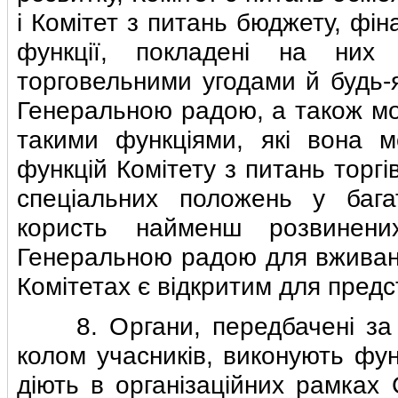
i Комiтет з питань бюджету, фiн
функцiї, покладенi на них
торговельними угодами й будь-я
Генеральною радою, а також мож
такими функцiями, якi вона 
функцiй Комiтету з питань торгi
спецiальних положень у бага
користь найменш розвинених
Генеральною радою для вживанн
Комiтетах є вiдкритим для предст
8. Органи, передбаченi за 
колом учасникiв, виконують фун
дiють в органiзацiйних рамках