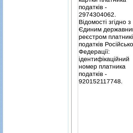
податкiв -
2974304062.
Вiдомостi згiдно з
Єдиним державни
реєстром платник
податкiв Росiйсько
Федерацiї:
iдентифiкацiйний
номер платника
податкiв -
920152117748.