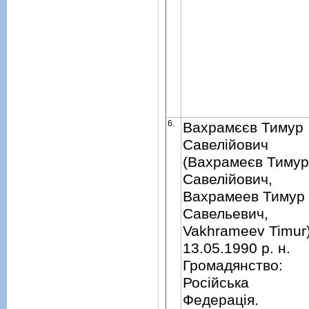
6.
Вахрамєєв Тимур
Савелiйович
(Вахрамеєв Тимур
Савелiйович,
Вахрамеев Тимур
Савельевич,
Vakhrameev Timur)
13.05.1990 р. н.
Громадянство:
Росiйська
Федерацiя.