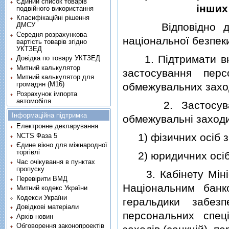
Єдиний список товарів
iнших
подвійного використання
Класифікаційні рішення
Вiдповiдно до
ДМСУ
Середня розрахункова
нацiональної безпек
вартість товарів згідно
УКТЗЕД
1. Пiдтримати вне
Довідка по товару УКТЗЕД
Митний калькулятор
застосування пер
Митний калькулятор для
громадян (М16)
обмежувальних заход
Розрахунок імпорта
автомобіля
2. Застосувати п
Інформаційна підтримка
обмежувальнi заходи 
Електронне декларування
1) фiзичних осiб зг
NCTS Фаза 5
Єдине вікно для міжнародної
торгівлі
2) юридичних осiб з
Час очікування в пунктах
пропуску
3. Кабiнету Мiнiст
Перевірити ВМД
Нацiональним банк
Митний кодекс України
Кодекси України
геральдики забезп
Довідкові матеріали
персональних спец
Архів новин
Обговорення законопроектів