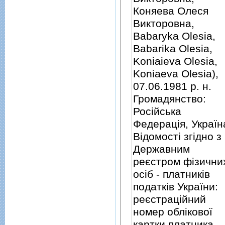
Коняева Олеся
Викторовна,
Babaryka Olesia,
Babarika Olesia,
Koniaieva Olesia,
Koniaeva Olesia),
07.06.1981 р. н.
Громадянство:
Росiйська
Федерацiя, Україн
Вiдомостi згiдно з
Державним
реєстром фiзични
осiб - платникiв
податкiв України:
реєстрацiйний
номер облiкової
картки платника