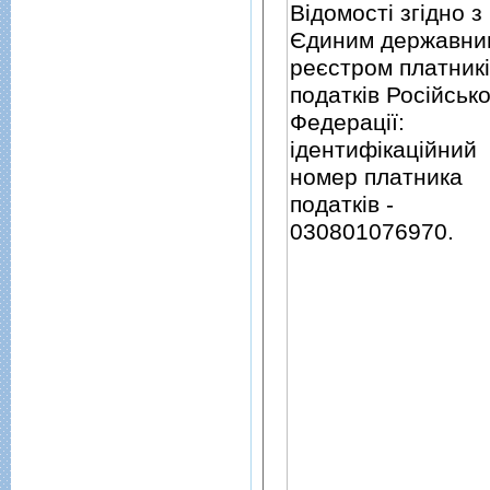
Вiдомостi згiдно з
Єдиним державни
реєстром платник
податкiв Росiйсько
Федерацiї:
iдентифiкацiйний
номер платника
податкiв -
030801076970.