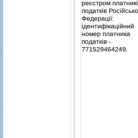
реєстром платник
податкiв Росiйсько
Федерацiї:
iдентифiкацiйний
номер платника
податкiв -
771529464249.