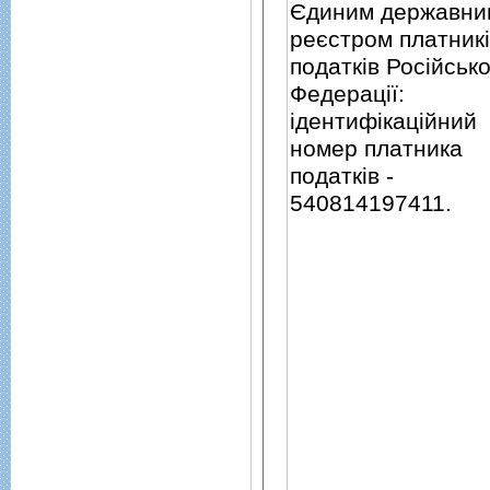
Єдиним державни
реєстром платник
податкiв Росiйсько
Федерацiї:
iдентифiкацiйний
номер платника
податкiв -
540814197411.