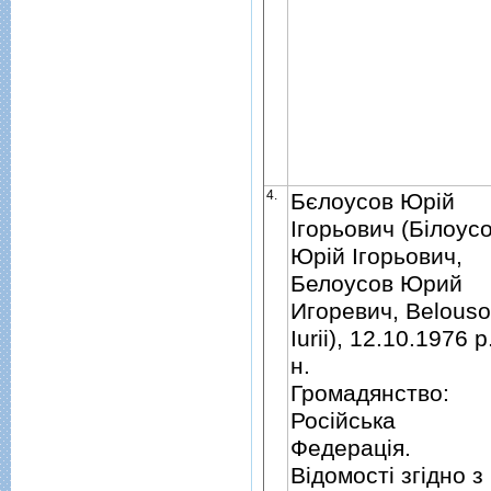
4.
Бєлоусов Юрiй
Iгорьович (Бiлоус
Юрiй Iгорьович,
Белоусов Юрий
Игоревич, Belous
Iurii), 12.10.1976 р
н.
Громадянство:
Росiйська
Федерацiя.
Вiдомостi згiдно з