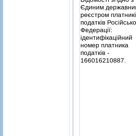
Єдиним державни
реєстром платник
податкiв Росiйсько
Федерацiї:
iдентифiкацiйний
номер платника
податкiв -
166016210887.