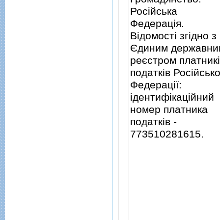
Росiйська
Федерацiя.
Вiдомостi згiдно з
Єдиним державни
реєстром платник
податкiв Росiйсько
Федерацiї:
iдентифiкацiйний
номер платника
податкiв -
773510281615.