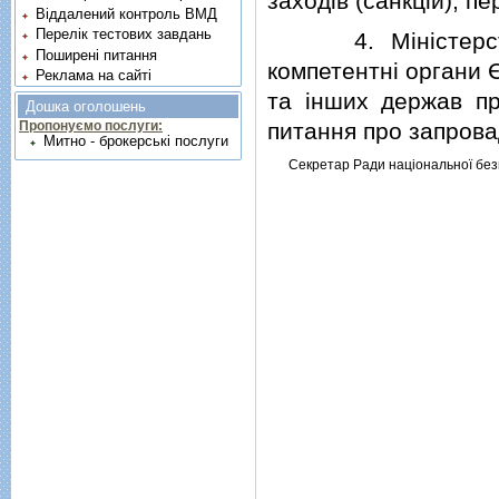
заходiв (санкцiй), п
Віддалений контроль ВМД
Перелік тестових завдань
4. Мiнiстерству 
Поширені питання
компетентнi органи 
Реклама на сайті
та iнших держав пр
Дошка оголошень
питання про запрова
Пропонуємо послуги:
Митно - брокерські послуги
Секретар Ради нацiональної без