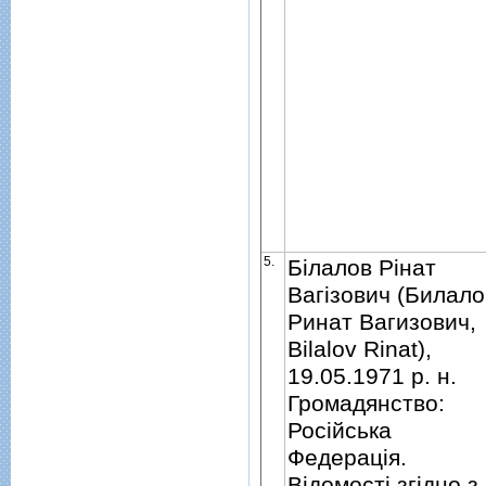
5.
Бiлалов Рiнат
Вагiзович (Билало
Ринат Вагизович,
Bilalov Rinat),
19.05.1971 р. н.
Громадянство:
Росiйська
Федерацiя.
Вiдомостi згiдно з