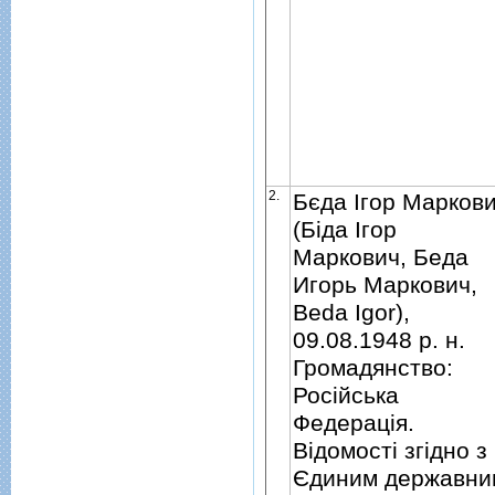
2.
Бєда Iгор Марков
(Бiда Iгор
Маркович, Беда
Игорь Маркович,
Beda Igor),
09.08.1948 р. н.
Громадянство:
Росiйська
Федерацiя.
Вiдомостi згiдно з
Єдиним державни