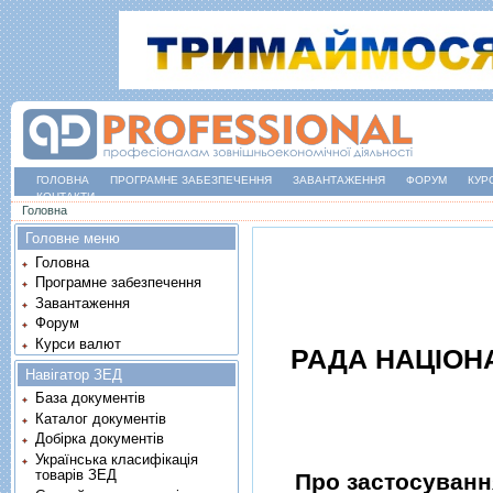
ГОЛОВНА
ПРОГРАМНЕ ЗАБЕЗПЕЧЕННЯ
ЗАВАНТАЖЕННЯ
ФОРУМ
КУР
КОНТАКТИ
Ви є тут
Головна
Головне меню
Головна
Програмне забезпечення
Завантаження
Форум
Курси валют
РАДА НАЦIОН
Навігатор ЗЕД
База документів
Каталог документів
Добірка документів
Українська класифікація
товарів ЗЕД
Про застосуванн