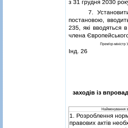
з 31 грудня 2030 рок
7. Установити, щ
постановою, вводить
235, якi вводяться 
члена Європейськог
Прем'єр-мiнiстр 
Iнд. 26
заходiв iз впров
Найменування 
1. Розроблення нор
правових актiв необ