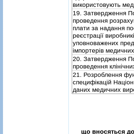
використовують мед
19. Затвердження П
проведення розрахун
плати за надання по
реєстрацiї виробникi
уповноважених пред
iмпортерiв медичних
20. Затвердження П
проведення клiнiчни
21. Розроблення фу
специфiкацiй Нацiон
даних медичних вир
що вносяться до