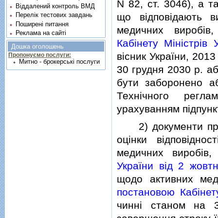
N 82, ст. 3046), а 
Віддалений контроль ВМД
Перелік тестових завдань
що вiдповiдають в
Поширені питання
медичних виробiв
Реклама на сайті
Кабiнету Мiнiстрiв
Дошка оголошень
вiсник України, 2013 
Пропонуємо послуги:
Митно - брокерські послуги
30 грудня 2030 р. аб
бути заборонено аб
Технiчного регла
урахуванням пiдпункт
2) документи про в
оцiнки вiдповiдно
медичних виробiв
України вiд 2 жовт
щодо активних меди
постановою Кабiнет
чиннi станом на 