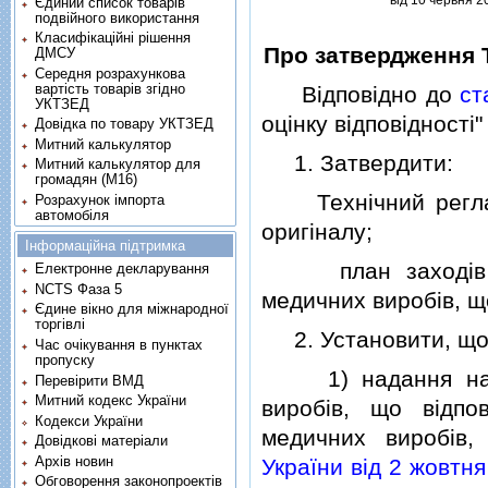
вiд 10 червня 2
Єдиний список товарів
подвійного використання
Класифікаційні рішення
Про затвердження 
ДМСУ
Середня розрахункова
вартість товарів згідно
Вiдповiдно до
ст
УКТЗЕД
оцiнку вiдповiдностi
Довідка по товару УКТЗЕД
Митний калькулятор
1. Затвердити:
Митний калькулятор для
громадян (М16)
Технiчний реглам
Розрахунок імпорта
автомобіля
оригiналу;
Інформаційна підтримка
план заходiв iз 
Електронне декларування
NCTS Фаза 5
медичних виробiв, щ
Єдине вікно для міжнародної
торгівлі
2. Установити, що
Час очікування в пунктах
пропуску
1) надання на ри
Перевірити ВМД
Митний кодекс України
виробiв, що вiдпо
Кодекси України
медичних виробiв
Довідкові матеріали
Архів новин
України вiд 2 жовтня
Обговорення законопроектів