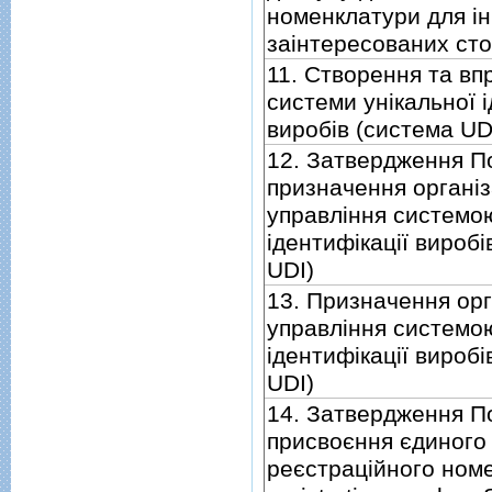
номенклатури для i
заiнтересованих сто
11. Створення та в
системи унiкальної i
виробiв (система UD
12. Затвердження П
призначення органiз
управлiння системою
iдентифiкацiї виробi
UDI)
13. Призначення орг
управлiння системою
iдентифiкацiї виробi
UDI)
14. Затвердження П
присвоєння єдиного
реєстрацiйного номе