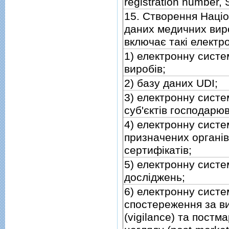
registration number,
15. Створення Нацiо
даних медичних виро
включає такi електр
1) електронну систе
виробiв;
2) базу даних UDI;
3) електронну систе
суб'єктiв господарю
4) електронну систе
призначених органiв
сертифiкатiв;
5) електронну систе
дослiджень;
6) електронну систе
спостереження за в
(vigilance) та постм