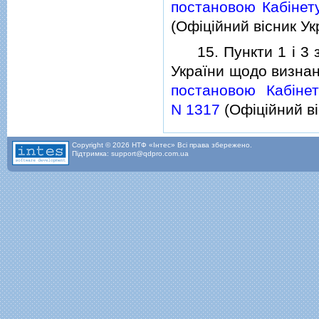
постановою Кабiнету
(Офiцiйний вiсник Укр
15. Пункти 1 i 3 зм
України щодо визнан
постановою Кабiнет
N 1317
(Офiцiйний вiс
Copyright © 2026 НТФ «Інтес» Всі права збережено.
Підтримка: support@qdpro.com.ua