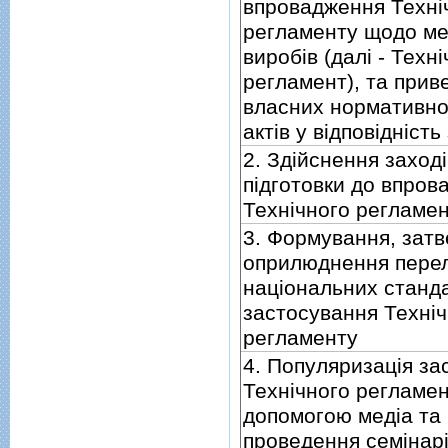
впровадження Технi
регламенту щодо м
виробiв (далi - Техн
регламент), та прив
власних нормативно
актiв у вiдповiднiсть
2. Здiйснення заход
пiдготовки до впров
Технiчного регламе
3. Формування, зат
оприлюднення перел
нацiональних станда
застосування Технiч
регламенту
4. Популяризацiя за
Технiчного регламен
допомогою медiа та
проведення семiнарi