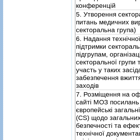
конференцiй
5. Утворення сектор
питань медичних вир
секторальна група)
6. Надання технiчної
пiдтримки секторальн
пiдгрупам, органiзац
секторальної групи та
участь у таких засiд
забезпечення вжиття
заходiв
7. Розмiщення на оф
сайтi МОЗ посилань
європейськi загальнi
(CS) щодо загальних
безпечностi та ефек
технiчної документац