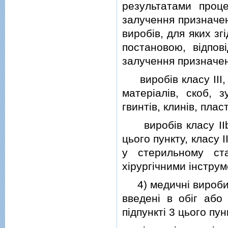
результатами проце
залучення призначен
виробiв, для яких з
постановою, вiдпов
залучення призначено
виробiв класу III, т
матерiалiв, скоб, 
гвинтiв, клинiв, плас
виробiв класу IIb,
цього пункту, класу I
у стерильному ст
хiрургiчними iнстру
4) медичнi вироби, 
введенi в обiг або
пiдпунктi 3 цього пун