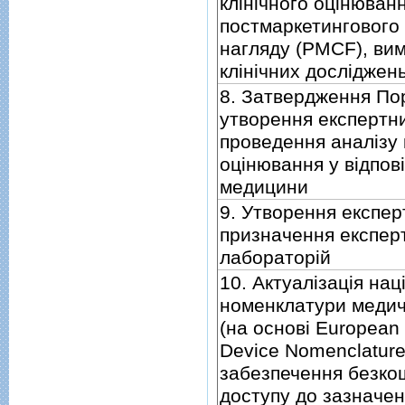
клiнiчного оцiнюван
постмаркетингового 
нагляду (PMCF), вим
клiнiчних дослiджен
8. Затвердження По
утворення експертни
проведення аналiзу 
оцiнювання у вiдпов
медицини
9. Утворення експер
призначення експер
лабораторiй
10. Актуалiзацiя нац
номенклатури медич
(на основi European
Device Nomenclatur
забезпечення безко
доступу до зазначен