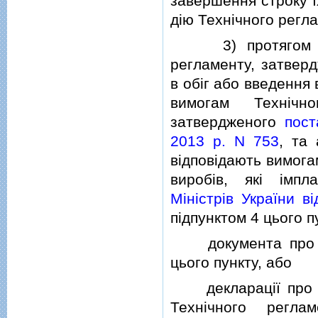
завершення строку їх
дiю Технiчного регл
3) протягом 12 м
регламенту, затвер
в обiг або введення 
вимогам Технiчн
затвердженого
пост
2013 р. N 753
, та 
вiдповiдають вимога
виробiв, якi iмп
Мiнiстрiв України в
пiдпунктом 4 цього пу
документа про вiдп
цього пункту, або
декларацiї про вiд
Технiчного регла