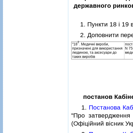
державного ринко
1. Пункти 18 i 19 
2. Доповнити перел
2
"18
. Медичнi вироби,
пост
призначенi для використання
N 75
людиною, та аксесуари до
меди
таких виробiв
постанов Кабiне
1.
Постанова Кабi
"Про затвердження 
(Офiцiйний вiсник Укр