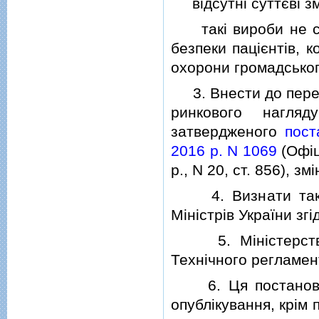
вiдсутнi суттєвi змi
такi вироби не ста
безпеки пацiєнтiв, к
охорони громадськог
3. Внести до перелi
ринкового нагляд
затвердженого
пост
2016 р. N 1069
(Офiц
р., N 20, ст. 856), з
4. Визнати такими
Мiнiстрiв України зг
5. Мiнiстерству 
Технiчного регламен
6. Ця постанова н
опублiкування, крiм п