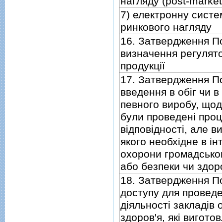
нагляду (post-market 
7) електронну сист
ринкового нагляду
16. Затвердження П
визначення регулят
продукцiї
17. Затвердження П
введення в обiг чи в
певного виробу, щод
були проведенi проц
вiдповiдностi, але 
якого необхiдне в i
охорони громадськог
або безпеки чи здор
18. Затвердження П
доступу для проведе
дiяльностi закладiв
здоров'я, якi вигото