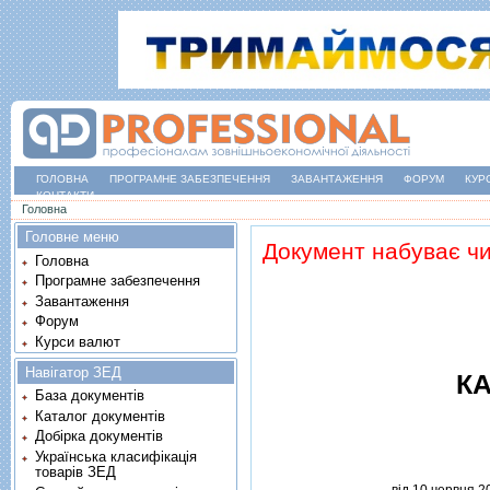
ГОЛОВНА
ПРОГРАМНЕ ЗАБЕЗПЕЧЕННЯ
ЗАВАНТАЖЕННЯ
ФОРУМ
КУР
КОНТАКТИ
Ви є тут
Головна
Головне меню
Документ набуває чи
Головна
Програмне забезпечення
Завантаження
Форум
Курси валют
Навігатор ЗЕД
КА
База документів
Каталог документів
Добірка документів
Українська класифікація
товарів ЗЕД