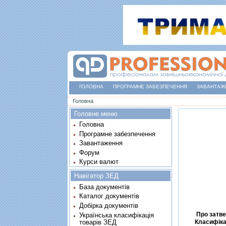
ГОЛОВНА
ПРОГРАМНЕ ЗАБЕЗПЕЧЕННЯ
ЗАВАНТАЖ
Ви є тут
Головна
Головне меню
Головна
Програмне забезпечення
Завантаження
Форум
Курси валют
Навігатор ЗЕД
База документів
Каталог документів
Добірка документів
Про затве
Українська класифікація
товарів ЗЕД
Класифiка