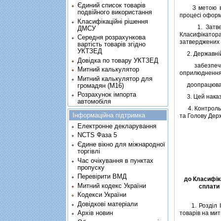
Єдиний список товарів
З метою вдос
подвійного використання
процесi оформ
Класифікаційні рішення
1. Затвердит
ДМСУ
Класифiкатор
Середня розрахункова
затверджени
вартість товарів згідно
УКТЗЕД
2. Державнiй 
Довідка по товару УКТЗЕД
забезпечити 
Митний калькулятор
оприлюднення 
Митний калькулятор для
доопрацювати
громадян (М16)
Розрахунок імпорта
3. Цей наказ 
автомобіля
4. Контроль з
Інформаційна підтримка
та Голову Дер
Електронне декларування
NCTS Фаза 5
Єдине вікно для міжнародної
торгівлі
Час очікування в пунктах
пропуску
Перевірити ВМД
до Класифiка
Митний кодекс України
сплати 
Кодекси України
Довідкові матеріали
1. Роздiл IV 
Архів новин
товарiв на ми