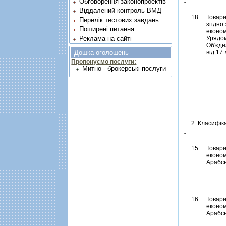
Обговорення законопроектів
"
Віддалений контроль ВМД
18
Товари
Перелік тестових завдань
згiдно
Поширені питання
економ
Урядом
Реклама на сайті
Об'єдн
вiд 17
Дошка оголошень
Пропонуємо послуги:
Митно - брокерські послуги
2. Класифiкат
"
15
Товари
економ
Арабсь
16
Товари
економ
Арабсь