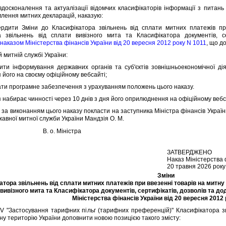
коналення та актуалiзацiї вiдомчих класифiкаторiв iнформацiї з питань 
лення митних декларацiй, наказую:
и Змiни до Класифiкатора звiльнень вiд сплати митних платежiв при 
а звiльнень вiд сплати вивiзного мита та Класифiкатора документiв, се
х
наказом Мiнiстерства фiнансiв України вiд 20 вересня 2012 року N 1011
, що д
митнiй службi України:
iнформування державних органiв та суб'єктiв зовнiшньоекономiчної дiял
його на своєму офiцiйному вебсайтi;
 програмне забезпечення з урахуванням положень цього наказу.
набирає чинностi через 10 днiв з дня його оприлюднення на офiцiйному вебс
а виконанням цього наказу покласти на заступника Мiнiстра фiнансiв України 
жавної митної служби України Мандзiя О. М.
В. о. Мiнiстра
ЗАТВЕРДЖЕНО
Наказ Мiнiстерства 
20 травня 2026 року
Змiни
тора звiльнень вiд сплати митних платежiв при ввезеннi товарiв на митну 
вивiзного мита та Класифiкатора документiв, сертифiкатiв, дозволiв та до
Мiнiстерства фiнансiв України вiд 20 вересня 2012 
"Застосування тарифних пiльг (тарифних преференцiй)" Класифiкатора звi
тну територiю України доповнити новою позицiєю такого змiсту: