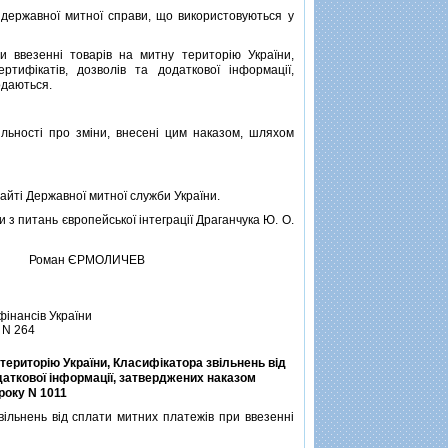
державної митної справи, що використовуються у
ввезеннi товарiв на митну територiю України,
ртифiкатiв, дозволiв та додаткової iнформацiї,
одаються.
ьностi про змiни, внесенi цим наказом, шляхом
айтi Державної митної служби України.
з питань європейської iнтеграцiї Драганчука Ю. О.
Роман ЄРМОЛИЧЕВ
фiнансiв України
 N 264
територiю України, Класифiкатора звiльнень вiд
даткової iнформацiї, затверджених наказом
року N 1011
льнень вiд сплати митних платежiв при ввезеннi