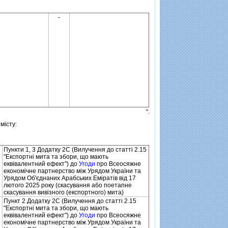
-
".
мiсту:
Пункти 1, 3 Додатку 2С (Вилучення до статтi 2.15
"Експортнi мита та збори, що мають
еквiвалентний ефект") до
Угоди
про Всеосяжне
економiчне партнерство мiж Урядом України та
Урядом Об'єднаних Арабських Емiратiв вiд 17
лютого 2025 року (скасування або поетапне
скасування вивiзного (експортного) мита)
Пункт 2 Додатку 2С (Вилучення до статтi 2.15
"Експортнi мита та збори, що мають
еквiвалентний ефект") до
Угоди
про Всеосяжне
економiчне партнерство мiж Урядом України та