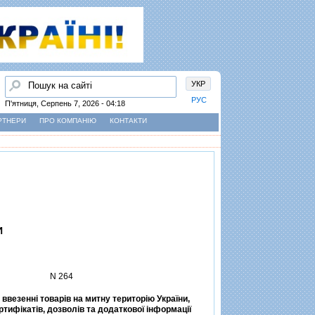
Пошук
УКР
РУС
П'ятниця, Серпень 7, 2026 - 04:18
РТНЕРИ
ПРО КОМПАНІЮ
КОНТАКТИ
И
N 264
ввезеннi товарiв на митну територiю України,
тифiкатiв, дозволiв та додаткової iнформацiї