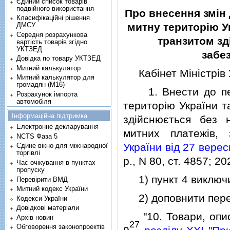
Єдиний список товарів
подвійного використання
Про внесення змiн 
Класифікаційні рішення
ДМСУ
митну територiю У
Середня розрахункова
транзитом з
вартість товарів згідно
УКТЗЕД
забе
Довідка по товару УКТЗЕД
Митний калькулятор
Кабiнет Мiнiстрiв 
Митний калькулятор для
громадян (М16)
1. Внести до пере
Розрахунок імпорта
автомобіля
територiю України т
Інформаційна підтримка
здiйснюється без 
Електронне декларування
митних платежiв,
NCTS Фаза 5
України вiд 27 верес
Єдине вікно для міжнародної
торгівлі
р., N 80, ст. 4857; 20
Час очікування в пунктах
пропуску
1) пункт 4 виключ
Перевірити ВМД
Митний кодекс України
2) доповнити перелi
Кодекси України
Довідкові матеріали
"10. Товари, опис 
Архів новин
27
Обговорення законопроектів