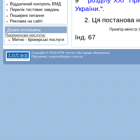
9
роздiлу XXI "Пр
Віддалений контроль ВМД
України
.".
Перелік тестових завдань
Поширені питання
2. Ця постанова наб
Реклама на сайті
Прем'єр-мiнiстр 
Дошка оголошень
Пропонуємо послуги:
Iнд. 67
Митно - брокерські послуги
Copyright © 2026 НТФ «Інтес» Всі права збережено.
Підтримка: support@qdpro.com.ua