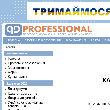
ГОЛОВНА
ПРОГРАМНЕ ЗАБЕЗПЕЧЕННЯ
ЗАВАНТАЖЕННЯ
ФОРУМ
КУР
КОНТАКТИ
Ви є тут
Головна
Головне меню
Головна
Програмне забезпечення
Завантаження
Форум
Курси валют
КА
Навігатор ЗЕД
База документів
Каталог документів
Добірка документів
Українська класифікація
вiд 21 липня 20
товарів ЗЕД