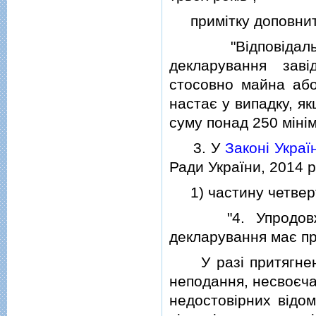
примiтку доповнити
"Вiдповiдальнiс
декларування завi
стосовно майна або
настає у випадку, як
суму понад 250 мiнi
3. У
Законi Украї
Ради України, 2014 р.
1) частину четверту 
"4. Упродовж сем
декларування має пр
У разi притягнення
неподання, несвоєча
недостовiрних вiдом