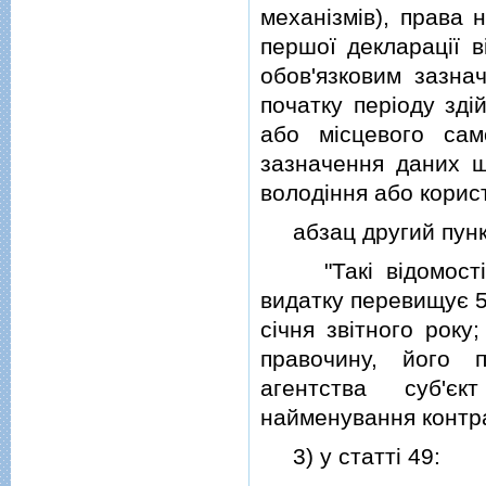
механiзмiв), права 
першої декларацiї в
обов'язковим зазна
початку перiоду здi
або мiсцевого са
зазначення даних щ
володiння або корист
абзац другий пункту
"Такi вiдомостi з
видатку перевищує 5
сiчня звiтного року
правочину, його 
агентства суб'є
найменування контра
3) у статтi 49: