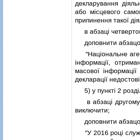
декларування дiяль
або мiсцевого само
припинення такої дiя
в абзацi четвертом
доповнити абзацом 
"Нацiональне агентс
iнформацiї, отрима
масової iнформацiї
декларацiї недостовi
5) у пунктi 2 роздiл
в абзацi другому с
виключити;
доповнити абзацом 
"У 2016 роцi службо