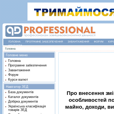
ГОЛОВНА
ПРОГРАМНЕ ЗАБЕЗПЕЧЕННЯ
ЗАВАНТАЖЕННЯ
ФОРУМ
КУР
КОНТАКТИ
Ви є тут
Головна
Головне меню
Головна
Програмне забезпечення
Завантаження
Форум
Курси валют
Навігатор ЗЕД
Про внесення змi
База документів
Каталог документів
особливостей п
Добірка документів
майно, доходи, ви
Українська класифікація
товарів ЗЕД