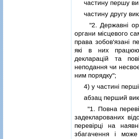
частину першу ви
частину другу викла
"2. Державнi орга
органи мiсцевого са
права зобов'язанi п
якi в них працюю
декларацiй та пов
неподання чи несвоє
ним порядку";
4) у частинi першiй
абзац перший викла
"1. Повна перевiрка
задекларованих вiдо
перевiрцi на наявн
збагачення i може