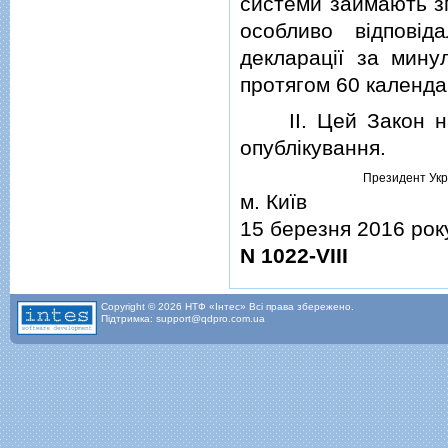
системи займають зг
особливо вiдповiд
декларацiї за мину
протягом 60 календа
II. Цей Закон наб
опублiкування.
Президент Укр
м. Київ
15 березня 2016 рок
N 1022-VIII
Copyright © 2026 НТФ «Інтес» Всі права збережено.
Підтримка: support@qdpro.com.ua