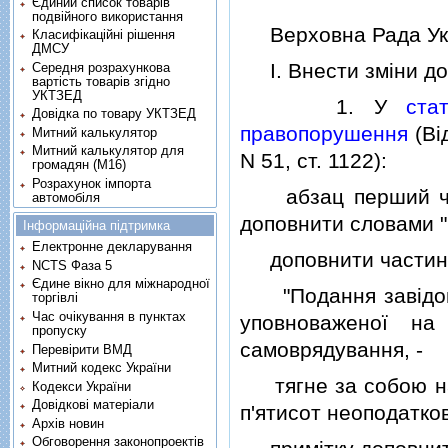
Єдиний список товарів
подвійного використання
Верховна Рада Укр
Класифікаційні рішення
ДМСУ
I. Внести змiни до 
Середня розрахункова
вартість товарів згідно
УКТЗЕД
1. У
ста
Довідка по товару УКТЗЕД
правопорушення
(Вi
Митний калькулятор
Митний калькулятор для
N 51, ст. 1122):
громадян (М16)
Розрахунок імпорта
абзац перший част
автомобіля
доповнити словами "
Інформаційна підтримка
Електронне декларування
доповнити частиною
NCTS Фаза 5
Єдине вікно для міжнародної
"Подання завiдомо 
торгівлі
Час очікування в пунктах
уповноваженої на
пропуску
самоврядування, -
Перевірити ВМД
Митний кодекс України
тягне за собою нак
Кодекси України
Довідкові матеріали
п'ятисот неоподатков
Архів новин
Обговорення законопроектів