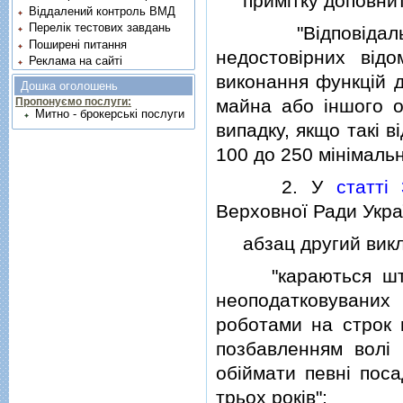
примiтку доповнити
Віддалений контроль ВМД
Перелік тестових завдань
"Вiдповiдальнiс
Поширені питання
недостовiрних вiд
Реклама на сайті
виконання функцiй 
Дошка оголошень
майна або iншого о
Пропонуємо послуги:
Митно - брокерські послуги
випадку, якщо такi в
100 до 250 мiнiмальн
2. У
статтi
Верховної Ради Україн
абзац другий виклас
"караються штраф
неоподатковуваних
роботами на строк в
позбавленням волi 
обiймати певнi пос
трьох рокiв";