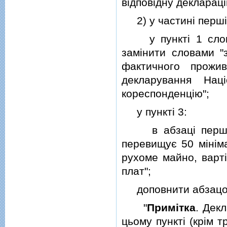
вiдповiдну декларац
2) у частинi першiй
у пунктi 1 слова 
замiнити словами "
фактичного прожи
декларування Нац
кореспонденцiю";
у пунктi 3:
в абзацi першому
перевищує 50 мiнiма
рухоме майно, вартi
плат";
доповнити абзацом 
"
Примiтка
. Дек
цьому пунктi (крiм 