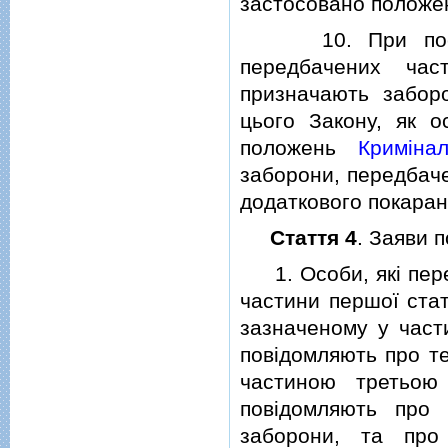
застосовано положен
10. При постано
передбачених час
призначають забор
цього Закону, як о
положень
Кримiна
заборони, передбаче
додаткового покаранн
Стаття 4
. Заяви 
1. Особи, якi переб
частини першої стат
зазначеному у части
повiдомляють про те
частиною третьою
повiдомляють про 
заборони, та про