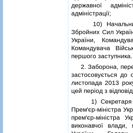
державної адмiнi
адмiнiстрацiї;
10) Начальника 
Збройних Сил Украї
України, Команду
Командувача Вiйсь
першого заступника.
2. Заборона, перед
застосовується до о
листопада 2013 року
цей перiод з вiдповi
1) Секретаря Рад
Прем'єр-мiнiстра Укр
прем'єр-мiнiстра Ук
виконавчої влади, 