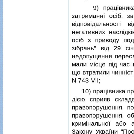
9) працiвника пр
затриманнi осiб, зв
вiдповiдальностi 
негативних наслiдк
осiб з приводу под
зiбрань" вiд 29 сi
недопущення переслi
мали мiсце пiд час 
що втратили чиннiсть
N 743-VII;
10) працiвника пра
дiєю сприяв складе
правопорушення, по
правопорушення, обв
кримiнальної або а
Закону України "Пр