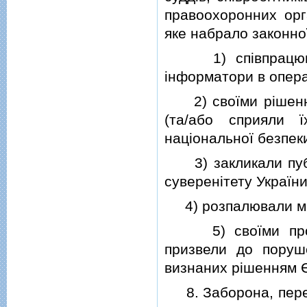
правоохоронних орг
яке набрало законно
1) спiвпрацювали
iнформатори в опера
2) своїми рiшенням
(та/або сприяли 
нацiональної безпеки
3) закликали публi
суверенiтету України
4) розпалювали мi
5) своїми протип
призвели до поруш
визнаних рiшенням Є
8. Заборона, перед