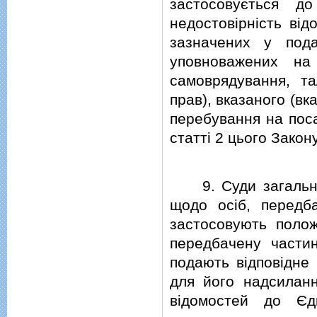
застосовується д
недостовiрнiсть вi
зазначених у под
уповноважених на
самоврядування, та
прав), вказаного (вк
перебування на поса
статтi 2 цього Закон
9. Суди загальної 
щодо осiб, передба
застосовують поло
передбачену части
подають вiдповiдне 
для його надсиланн
вiдомостей до Єд