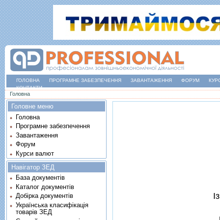
ГОЛОВНА
ПРОГРАМНЕ ЗАБЕЗПЕЧЕННЯ
ЗАВАНТАЖЕННЯ
ФОРУМ
КУР
КОНТАКТИ
Ви є тут
Головна
Головне меню
Головна
Програмне забезпечення
Завантаження
Форум
Курси валют
Навігатор ЗЕД
База документів
Каталог документів
I
Добірка документів
Українська класифікація
товарів ЗЕД