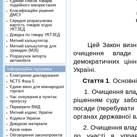
Єдиний список товарів
подвійного використання
Класифікаційні рішення
ДМСУ
Середня розрахункова
вартість товарів згідно
УКТЗЕД
Довідка по товару УКТЗЕД
Митний калькулятор
Цей Закон визнача
Митний калькулятор для
громадян (М16)
очищення влади 
Розрахунок імпорта
демократичних цiн
автомобіля
Українi.
Інформаційна підтримка
Електронне декларування
Стаття 1
. Основн
NCTS Фаза 5
Єдине вікно для міжнародної
1. Очищення влади 
торгівлі
Час очікування в пунктах
рiшенням суду заб
пропуску
Перевірити ВМД
посади (перебувати н
Митний кодекс України
органах державної в
Кодекси України
Довідкові матеріали
2. Очищення влади 
Архів новин
до участi в управ
Обговорення законопроектів