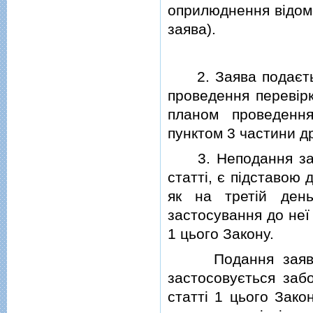
оприлюднення вiдомо
заява).
2. Заява подається
проведення перевiрк
планом проведення
пунктом 3 частини др
3. Неподання заяв
статтi, є пiдставою 
як на третiй ден
застосування до неї
1 цього Закону.
Подання заяви, у
застосовується забо
статтi 1 цього Зако