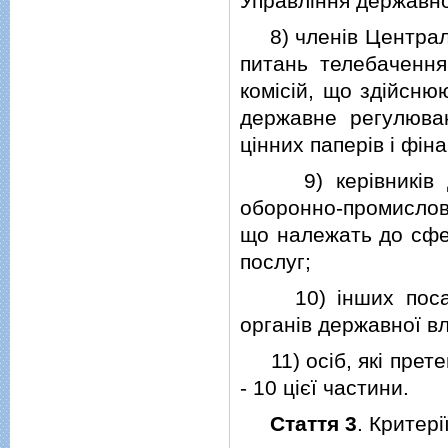
Управлiння державно
8) членiв Центральн
питань телебачення
комiсiй, що здiйсн
державне регулюван
цiнних паперiв i фiн
9) керiвникiв дер
оборонно-промислов
що належать до сфер
послуг;
10) iнших посадов
органiв державної в
11) осiб, якi прете
- 10 цiєї частини.
Стаття 3
. Критер