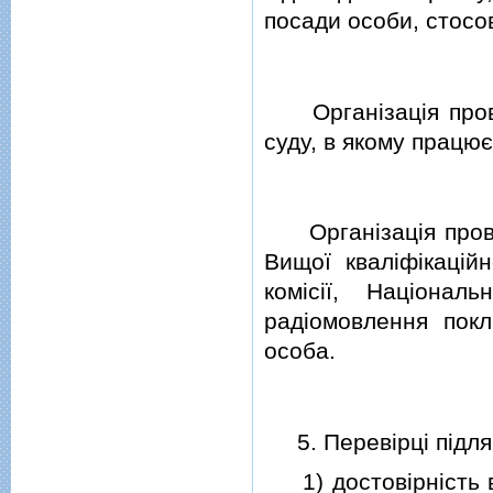
посади особи, стосов
Органiзацiя провед
суду, в якому працює
Органiзацiя провед
Вищої квалiфiкацiйн
комiсiї, Нацiона
радiомовлення покл
особа.
5. Перевiрцi пiдля
1) достовiрнiсть в