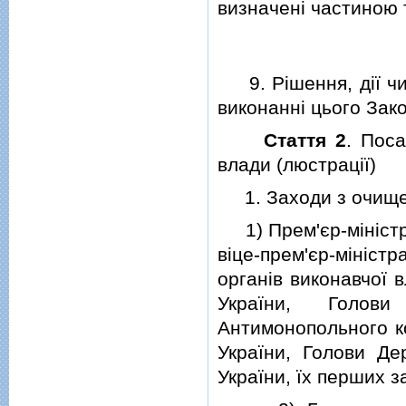
визначенi частиною т
9. Рiшення, дiї чи 
виконаннi цього Зак
Стаття 2
. Пос
влади (люстрацiї)
1. Заходи з очищен
1) Прем'єр-мiнiстра
вiце-прем'єр-мiнiстр
органiв виконавчої в
України, Голов
Антимонопольного к
України, Голови Де
України, їх перших з