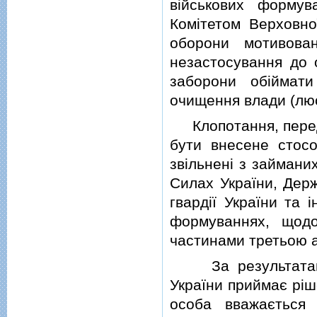
вiйськових форму
Комiтетом Верховно
оборони мотивова
незастосування до о
заборони обiймат
очищення влади (люс
Клопотання, передб
бути внесене стосо
звiльненi з займани
Силах України, Держ
гвардiї України та 
формуваннях, щодо
частинами третьою аб
За результатами 
України приймає рiш
особа вважається