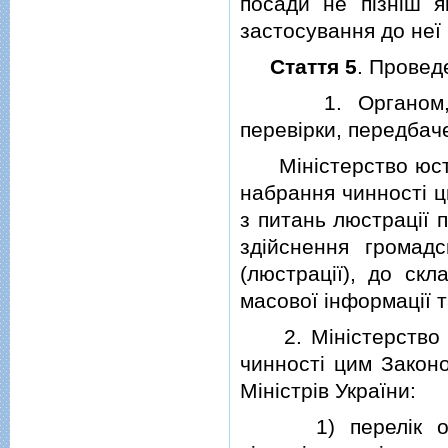
посади не пiзнiш я
застосування до неї 
Стаття 5
. Провед
1. Органом, упо
перевiрки, передбаче
Мiнiстерство юстицi
набрання чинностi 
з питань люстрацiї 
здiйснення громад
(люстрацiї), до скл
масової iнформацiї 
2. Мiнiстерство юс
чинностi цим Закон
Мiнiстрiв України:
1) перелiк орган