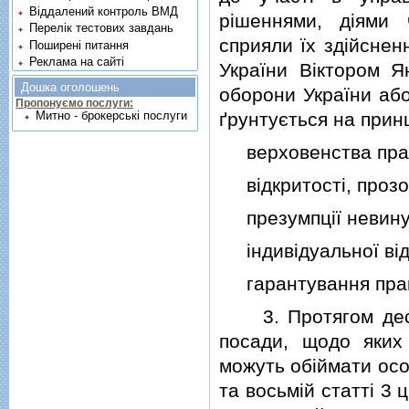
Віддалений контроль ВМД
рiшеннями, дiями 
Перелік тестових завдань
сприяли їх здiйснен
Поширені питання
Реклама на сайті
України Вiктором Я
Дошка оголошень
оборони України або
Пропонуємо послуги:
ґрунтується на прин
Митно - брокерські послуги
верховенства права
вiдкритостi, прозор
презумпцiї невинув
iндивiдуальної вiд
гарантування права
3. Протягом десят
посади, щодо яких
можуть обiймати особ
та восьмiй статтi 3 