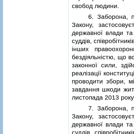
свобод людини.
6. Заборона, пер
Закону, застосову
державної влади та 
суддiв, спiвробiтник
iнших правоохорон
бездiяльнiстю, що в
законної сили, здi
реалiзацiї конститу
проводити збори, мi
завдання шкоди житт
листопада 2013 року
7. Заборона, пер
Закону, застосову
державної влади та 
суддiв, спiвробiтник