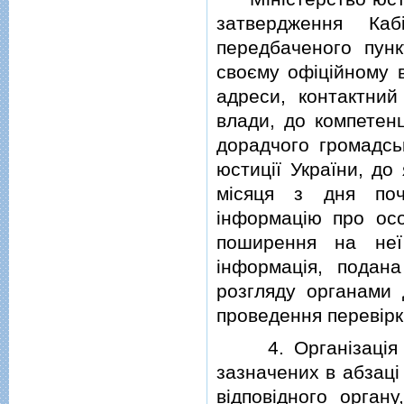
затвердження Каб
передбаченого пунк
своєму офiцiйному 
адреси, контактни
влади, до компетенц
дорадчого громадськ
юстицiї України, до
мiсяця з дня поч
iнформацiю про осо
поширення на неї
iнформацiя, подан
розгляду органами 
проведення перевiрк
4. Органiзацiя про
зазначених в абзацi
вiдповiдного орган