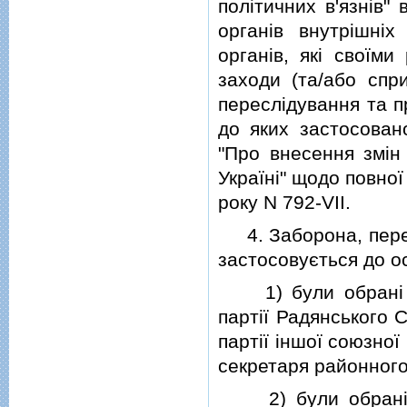
полiтичних в'язнiв" 
органiв внутрiшнi
органiв, якi своїми
заходи (та/або спр
переслiдування та п
до яких застосован
"Про внесення змiн 
Українi" щодо повної 
року N 792-VII.
4. Заборона, перед
застосовується до осi
1) були обранi i 
партiї Радянського С
партiї iншої союзно
секретаря районного 
2) були обранi i