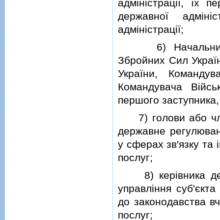
адмiнiстрацiї, їх п
державної адмiнi
адмiнiстрацiї;
6) Начальника Г
Збройних Сил Украї
України, Команду
Командувача Вiйсь
першого заступника,
7) голови або член
державне регулюван
у сферах зв'язку та 
послуг;
8) керiвника дер
управлiння суб'єкта
до законодавства вч
послуг;