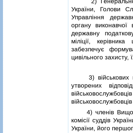
2) Генерального 
України, Голови Сл
Управлiння держав
органу виконавчої
державну податкову
мiлiцiї, керiвник
забезпечує формув
цивiльного захисту, 
3) вiйськових по
утворених вiдпов
вiйськовослужб
вiйськовослужбовцiв 
4) членiв Вищої р
комiсiї суддiв Украї
України, його першог