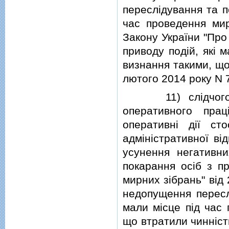
переслiдування та п
час проведення мир
Закону України "Про
приводу подiй, якi 
визнання такими, що 
лютого 2014 року N 7
11) слiдчого орг
оперативного прац
оперативнi дiї ст
адмiнiстративної вi
усунення негативни
покарання осiб з пр
мирних зiбрань" вiд 
недопущення переслi
мали мiсце пiд час 
що втратили чиннiсть