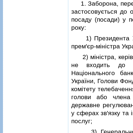
1. Заборона, перед
застосовується до о
посаду (посади) у 
року:
1) Президента Укра
прем'єр-мiнiстра Укр
2) мiнiстра, керiвн
не входить до ск
Нацiонального бан
України, Голови Фон
комiтету телебаченн
голови або члена 
державне регулюван
у сферах зв'язку та 
послуг;
3) Генерального 