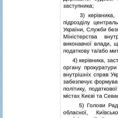
заступника;
3) керiвника, зас
пiдроздiлу централ
України, Служби без
Мiнiстерства вну
виконавчої влади, 
податкову та/або митн
4) керiвника, засту
органу прокуратури
внутрiшнiх справ Ук
забезпечує формуван
полiтику, податково
мiстах Києвi та Севас
5) Голови Ради мi
обласної, Київсь