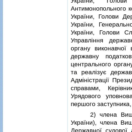
України, Голов
Антимонопольного к
України, Голови Де
України, Генеральн
України, Голови Сл
Управлiння держав
органу виконавчої
державну податков
центрального орган
та реалiзує держав
Адмiнiстрацiї Прези
справами, Керiвни
Урядового уповнова
першого заступника,
2) члена Вищої р
України), члена Вищ
Державної судової а