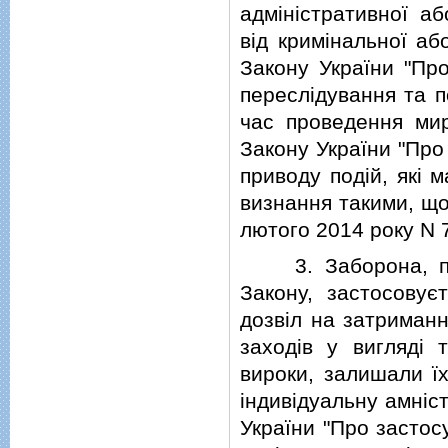
адмiнiстративної аб
вiд кримiнальної аб
Закону України "Пр
переслiдування та п
час проведення мир
Закону України "Про
приводу подiй, якi 
визнання такими, що 
лютого 2014 року N 7
3. Заборона, пер
Закону, застосовує
дозвiл на затриманн
заходiв у виглядi 
вироки, залишали їх
iндивiдуальну амнiс
України "Про застосу