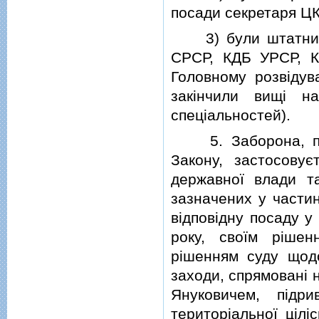
посади секретаря Ц
3) були штатними
СРСР, КДБ УРСР, К
Головному розвiдув
закiнчили вищi н
спецiальностей).
5. Заборона, пер
Закону, застосову
державної влади та
зазначених у частина
вiдповiдну посаду у
року, своїм рiшен
рiшенням суду щодо
заходи, спрямованi 
Януковичем, пiдр
територiальної цiлi