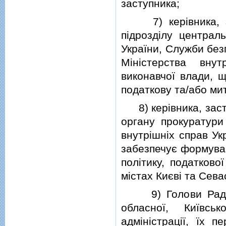
заступника;
7) керiвника, зас
пiдроздiлу централ
України, Служби без
Мiнiстерства вну
виконавчої влади, 
податкову та/або митн
8) керiвника, засту
органу прокуратури
внутрiшнiх справ Ук
забезпечує формуван
полiтику, податково
мiстах Києвi та Сева
9) Голови Ради мi
обласної, Київсь
адмiнiстрацiї, їх п