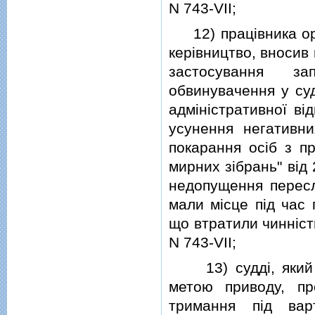
N 743-VII;
12) працiвника орг
керiвництво, вносив
застосування за
обвинувачення у суд
адмiнiстративної вi
усунення негативни
покарання осiб з пр
мирних зiбрань" вiд 
недопущення переслi
мали мiсце пiд час 
що втратили чиннiсть
N 743-VII;
13) суддi, який п
метою приводу, пр
тримання пiд вар