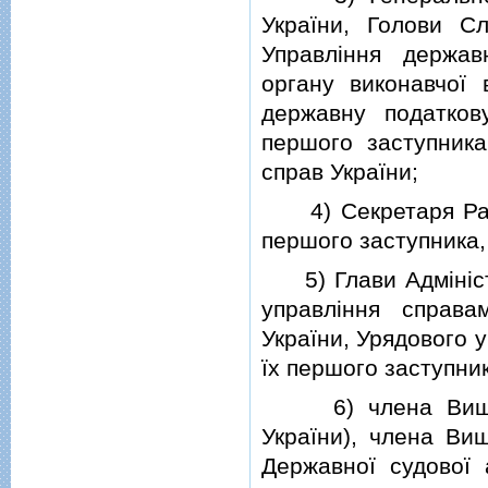
України, Голови Сл
Управлiння держав
органу виконавчої
державну податкову
першого заступника
справ України;
4) Секретаря Ради 
першого заступника,
5) Глави Адмiнiстр
управлiння справам
України, Урядового 
їх першого заступник
6) члена Вищої р
України), члена Вищ
Державної судової а