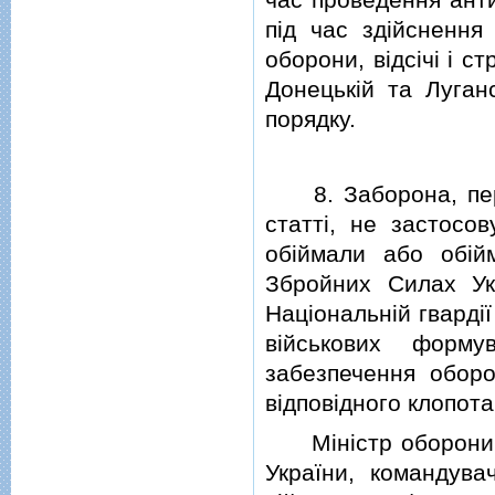
пiд час здiйснення 
оборони, вiдсiчi i с
Донецькiй та Луган
порядку.
8. Заборона, пере
статтi, не застосов
обiймали або обiй
Збройних Силах Укр
Нацiональнiй гвардiї
вiйськових форму
забезпечення обор
вiдповiдного клопот
Мiнiстр оборони У
України, командувач