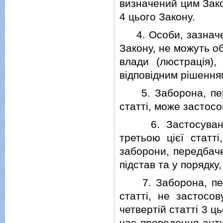
визначений цим Зако
4 цього Закону.
4. Особи, зазначенi 
Закону, не можуть о
влади (люстрацiя),
вiдповiдним рiшення
5. Заборона, пере
статтi, може застос
6. Застосування 
третьою цiєї статт
заборони, передбаче
пiдстав та у порядку
7. Заборона, пере
статтi, не застосов
четвертiй статтi 3 ц
час проведення анти