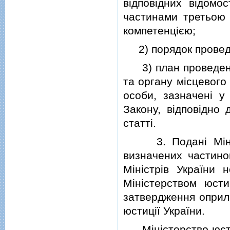
вiдповiдних вiдомо
частинами третьою т
компетенцiєю;
2) порядок проведе
3) план проведення
та органу мiсцевого
особи, зазначенi у
Закону, вiдповiдно 
статтi.
3. Поданi Мiнiсте
визначених частино
Мiнiстрiв України 
Мiнiстерством юсти
затвердження оприл
юстицiї України.
Мiнiстерство юстицi