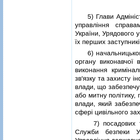
5) Глави Адмiнiстр
управлiння справам
України, Урядового 
їх перших заступникi
6) начальницького 
органу виконавчої 
виконання кримiнал
зв'язку та захисту i
влади, що забезпечу
або митну полiтику, 
влади, який забезпе
сферi цивiльного зах
7) посадових та с
Служби безпеки Ук