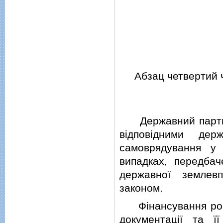
Абзац четвертий ча
Державний партнер
вiдповiдними де
самоврядування у
випадках, передбач
державної землев
законом.
Фiнансування робiт
документацiї та ї