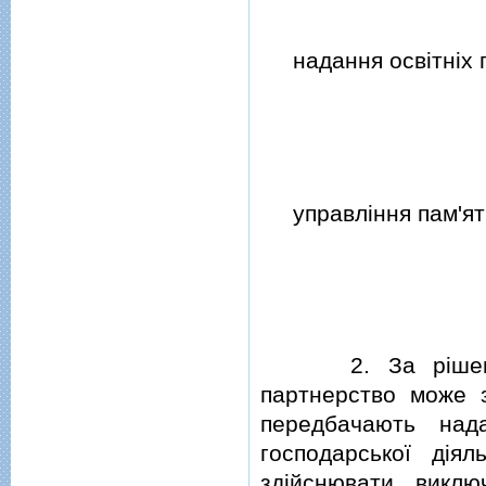
надання освiтнiх по
управлiння пам'ятк
2. За рiшенням 
партнерство може з
передбачають над
господарської дiял
здiйснювати викл