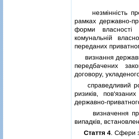
незмiннiсть протя
рамках державно-пр
форми власностi 
комунальнiй власн
переданих приватно
визнання державним
передбачених зак
договору, укладеног
справедливий розп
ризикiв, пов'язани
державно-приватног
визначення прива
випадкiв, встановле
Стаття 4
. Сфери 