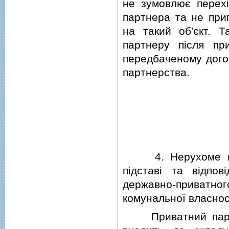
не зумовлює перехi
партнера та не при
на такий об'єкт. Т
партнеру пiсля при
передбаченому дого
партнерства.
4. Нерухоме майн
пiдставi та вiдпо
державно-приватн
комунальної власнос
Приватний партне