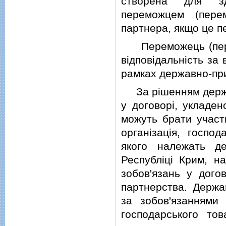
створена для здi
переможцем (пере
партнера, якщо це п
Переможець (перемо
вiдповiдальнiсть за
рамках державно-пр
За рiшенням держав
у договорi, укладе
можуть брати участ
органiзацiя, господ
якого належать де
Республiцi Крим, н
зобов'язань у дого
партнерства. Держа
за зобов'язаннями 
господарського тов