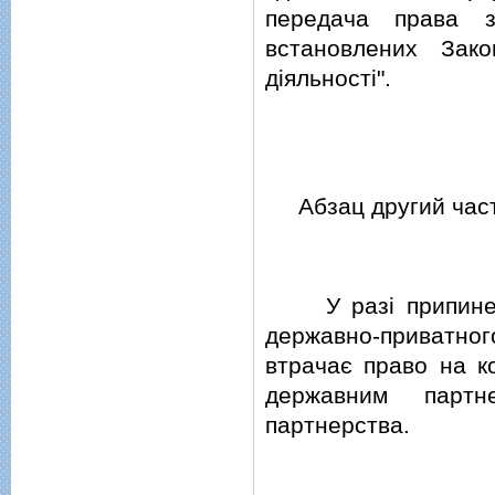
передача права з
встановлених Зако
дiяльностi".
Абзац другий части
У разi припинення
державно-приватног
втрачає право на к
державним партн
партнерства.