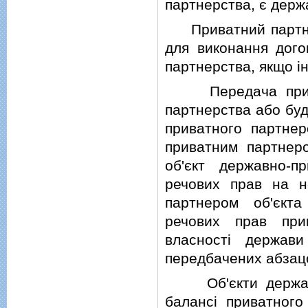
партнерства, є держ
Приватний партнер
для виконання дого
партнерства, якщо i
Передача приватн
партнерства або буд
приватного партнер
приватним партнер
об'єкт державно-п
речових прав на н
партнером об'єкта
речових прав при
власностi держави
передбачених абзацо
Об'єкти державно
балансi приватного