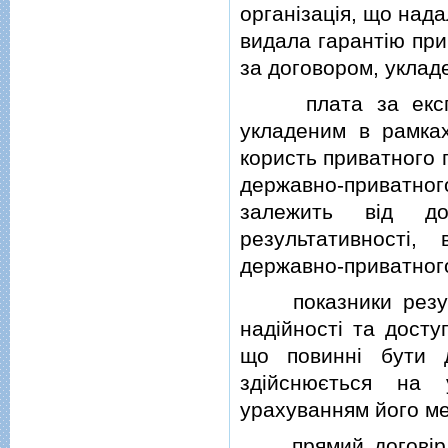
органiзацiя, що над
видала гарантiю при
за договором, уклад
плата за експлуа
укладеним в рамках
користь приватного 
державно-приватно
залежить вiд до
результативностi
державно-приватног
показники результа
надiйностi та досту
що повиннi бути д
здiйснюється на 
урахуванням його ме
прямий договiр - 