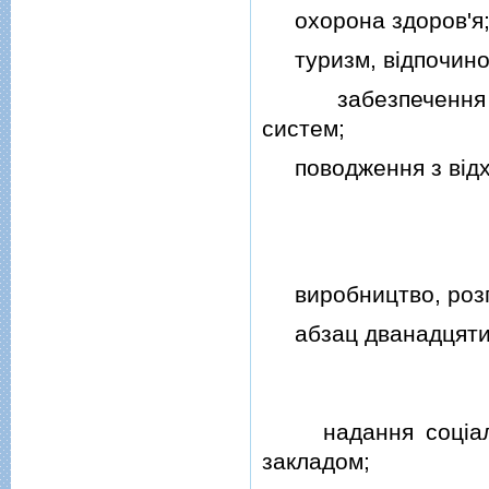
охорона здоров'я
туризм, вiдпочинок,
забезпечення фун
систем;
поводження з вiдхо
виробництво, розпод
абзац дванадцятий 
надання соцiальни
закладом;