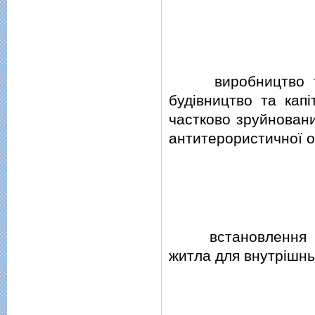
виробництво та в
будiвництво та кап
частково зруйновани
антитерористичної о
встановлення мод
житла для внутрiшнь