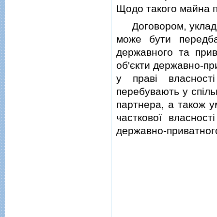
Щодо такого майна п
Договором, укладен
може бути передба
державного та прив
об'єкти державно-пр
у правi власностi
перебувають у спiль
партнера, а також у
часткової власност
державно-приватног