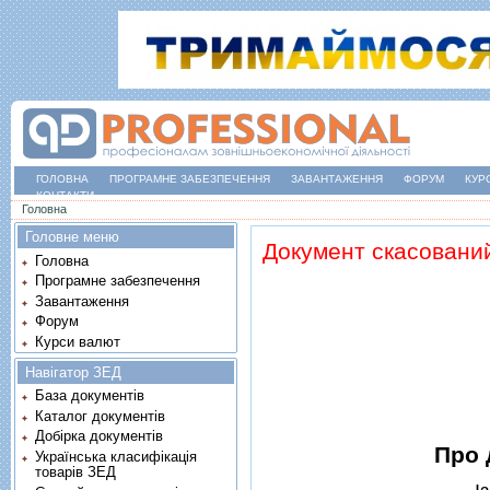
ГОЛОВНА
ПРОГРАМНЕ ЗАБЕЗПЕЧЕННЯ
ЗАВАНТАЖЕННЯ
ФОРУМ
КУР
КОНТАКТИ
Ви є тут
Головна
Головне меню
Документ скасовани
Головна
Програмне забезпечення
Завантаження
Форум
Курси валют
Навігатор ЗЕД
База документів
Каталог документів
Добірка документів
Про 
Українська класифікація
товарів ЗЕД