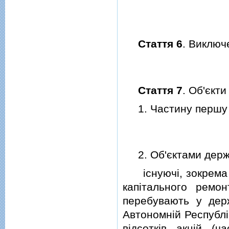
Стаття 6
. Виключ
Стаття 7
. Об'єкт
1. Частину першу с
2. Об'єктами держа
iснуючi, зокрема вi
капiтального ремо
перебувають у дер
Автономнiй Республi
вiдсоткiв акцiй (ч