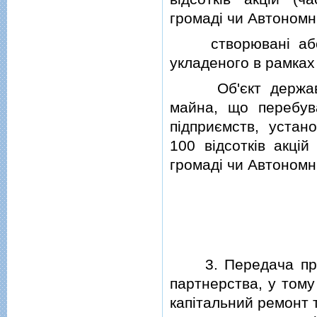
громадi чи Автономнi
створюванi або но
укладеного в рамках
Об'єкт державно-
майна, що перебув
пiдприємств, устано
100 вiдсоткiв акцiй
громадi чи Автономнi
3. Передача прива
партнерства, у тому
капiтальний ремонт 