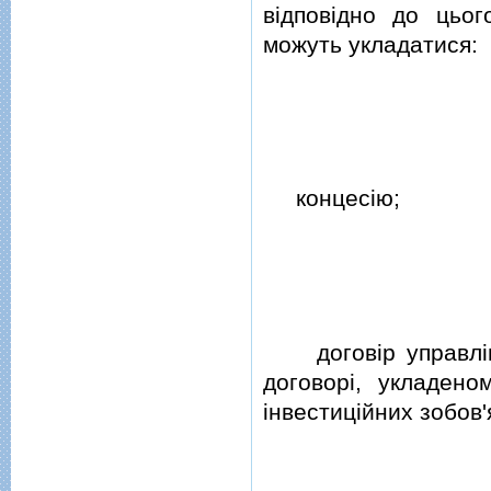
вiдповiдно до цьог
можуть укладатися:
концесiю;
договiр управлiнн
договорi, укладено
iнвестицiйних зобов