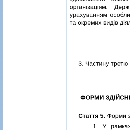
органiзацiям. Дер
урахуванням особли
та окремих видiв дiя
3. Частину третю с
ФОРМИ ЗДIЙСН
Стаття 5
. Форми 
1. У рамках здi