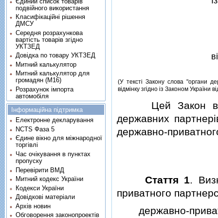
I
Єдиний список товарів
подвійного використання
Класифікаційні рішення
ДМСУ
Середня розрахункова
вартість товарів згідно
УКТЗЕД
в
Довідка по товару УКТЗЕД
Митний калькулятор
Митний калькулятор для
громадян (М16)
(У текстi Закону слова "органи де
Розрахунок імпорта
вiдмiнку згiдно iз Законом України 
автомобіля
Цей Закон визнач
Інформаційна підтримка
державних партнерi
Електронне декларування
NCTS Фаза 5
державно-приватного
Єдине вікно для міжнародної
торгівлі
Час очікування в пунктах
пропуску
Перевірити ВМД
Стаття 1
. Виз
Митний кодекс України
Кодекси України
приватного партнер
Довідкові матеріали
Архів новин
державно-приватне
Обговорення законопроектів