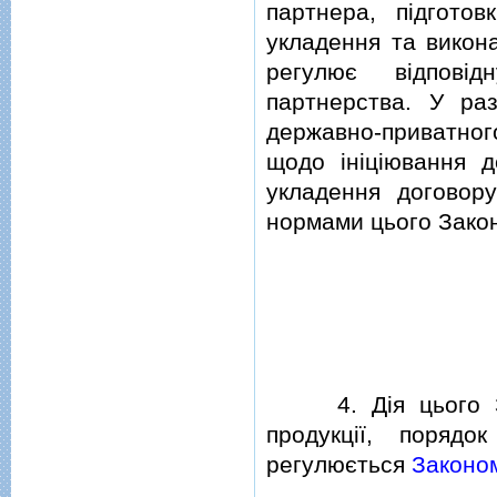
партнера, пiдготов
укладення та викон
регулює вiдповiд
партнерства. У ра
державно-приватног
щодо iнiцiювання д
укладення договор
нормами цього Закон
4. Дiя цього Зак
продукцiї, поряд
регулюється
Законом