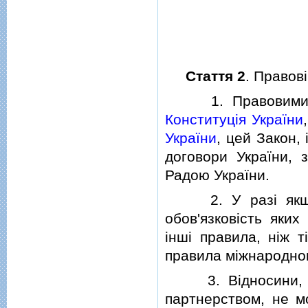
Стаття 2
. Правов
1. Правовими зас
Конституцiя України
України
, цей Закон,
договори України, 
Радою України.
2. У разi якщо м
обов'язковiсть яки
iншi правила, нiж 
правила мiжнародног
3. Вiдносини, що
партнерством, не м