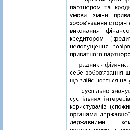
партнером та кред
умови змiни прив
зобов'язання сторiн 
виконання фiнанс
кредитором (кред
недопущення розiрв
приватного партнерс
радник - фiзична т
себе зобов'язання щ
що здiйснюється на 
суспiльно значущi 
суспiльних iнтерес
користувачiв (спожи
органами державної
державними, ком
органiзацiями, госп