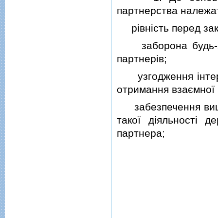
партнерства належа
рiвнiсть перед зак
заборона будь-яко
партнерiв;
узгодження iнтере
отримання взаємної 
забезпечення вищої 
такої дiяльностi 
партнера;