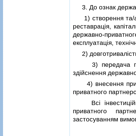
3. До ознак держав
1) створення та/або
реставрацiя, капiта
державно-приватног
експлуатацiя, технiч
2) довготривалiсть в
3) передача прив
здiйснення державно
4) внесення прива
приватного партнерс
Всi iнвестицiйнi 
приватного парт
застосуванням вимог