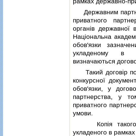
рамках державно-пр
Державним партнер
приватного партне
органiв державної 
Нацiональна академi
обов'язки зазначе
укладеному в ра
визначаються догово
Такий договiр пов
конкурсної докумен
обов'язки, у догов
партнерства, у то
приватного партнерс
умови.
Копiя такого до
укладеного в рамках