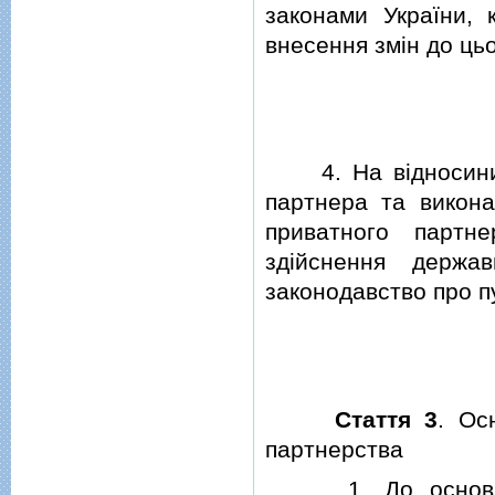
законами України, 
внесення змiн до цьо
4. На вiдносини, 
партнера та викона
приватного партн
здiйснення держа
законодавство про пу
Стаття 3
. Ос
партнерства
1. До основних п