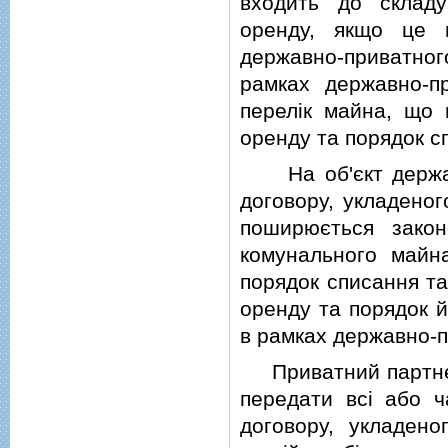
входить до складу
оренду, якщо це 
державно-приватного
рамках державно-п
перелiк майна, що 
оренду та порядок с
На об'єкт державн
договору, укладеног
поширюється зако
комунального майн
порядок списання та
оренду та порядок 
в рамках державно-п
Приватний партнер
передати всi або ч
договору, укладено