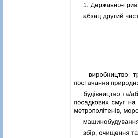
1. Державно-приват
абзац другий части
виробництво, тран
постачання природно
будiвництво та/або 
посадкових смуг на 
метрополiтенiв, морс
машинобудування
збiр, очищення та 