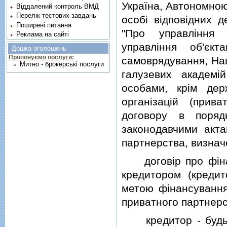
Україна, Автономною
Віддалений контроль ВМД
Перелік тестових завдань
особi вiдповiдних 
Поширені питання
"Про управлiння 
Реклама на сайті
управлiння об'єкт
Дошка оголошень
Пропонуємо послуги:
самоврядування, Нац
Митно - брокерські послуги
галузевих академi
особами, крiм дер
органiзацiй (прив
договору в поряд
законодавчими акта
партнерства, визна
договiр про фiнан
кредитором (кредит
метою фiнансування
приватного партнерс
кредитор - будь-я