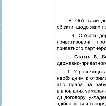
5. Об'єктами держ
об'єкти, щодо яких 
6. Об'єкти держа
приватизованi пр
приватного партнерс
Стаття 8
. В
державно-приватног
1. У разi якщо дл
необхiдним є отрим
або права на забу
вiдповiдних земельн
дiї договору, уклад
здiйснюється в поря