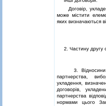
iншi договори.
Договiр, укладени
може мiстити елеме
яких визначаються в
2. Частину другу с
3. Вiдносини, по
партнерства, виб
укладення, визначе
договорiв, укладе
партнерства вiдповi
нормами цього За