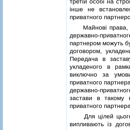
третiй особi на стр
iнше не встановле
приватного партнерс
Майновi права, що
державно-приватно
партнером можуть бу
договором, укладен
Передача в застав
укладеного в рамк
виключно за умов
приватного партнера
державно-приватног
застави в такому 
приватного партнера
Для цiлей цього 
випливають iз дого