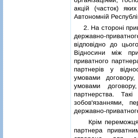
акцiй (часток) яки
Автономнiй Республi
2. На сторонi прива
державно-приватного
вiдповiдно до цьо
Вiдносини мiж пр
приватного партнер
партнерiв у вiдн
умовами договору,
умовами договору
партнерства. Такi
зобов'язаннями, п
державно-приватног
Крiм переможця (п
партнера приватни