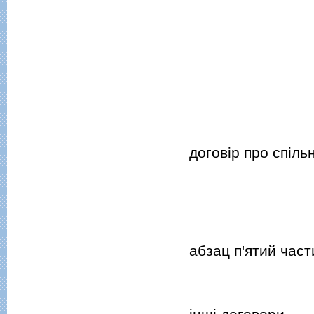
договiр про спiльну
абзац п'ятий части