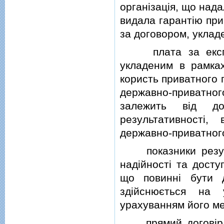
органiзацiя, що над
видала гарантiю при
за договором, уклад
плата за експлуа
укладеним в рамках
користь приватного 
державно-приватно
залежить вiд до
результативностi
державно-приватног
показники результа
надiйностi та досту
що повиннi бути д
здiйснюється на 
урахуванням його ме
прямий договiр - 