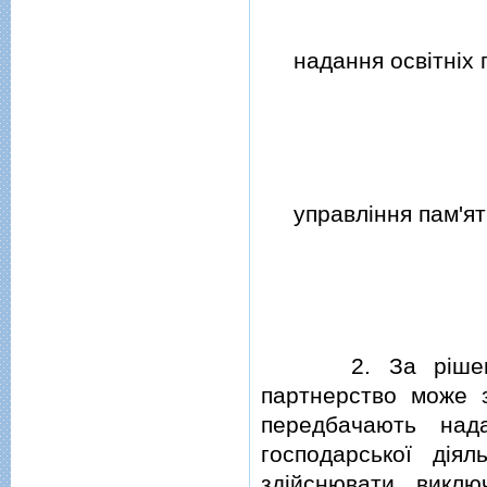
надання освiтнiх по
управлiння пам'ятк
2. За рiшенням 
партнерство може з
передбачають над
господарської дiял
здiйснювати викл