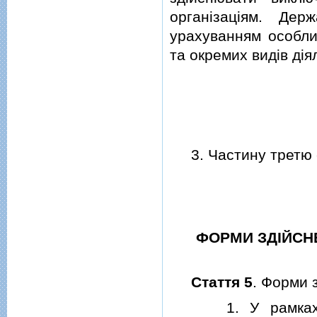
органiзацiям. Дер
урахуванням особли
та окремих видiв дiя
3. Частину третю с
ФОРМИ ЗДIЙСН
Стаття 5
. Форми 
1. У рамках здi