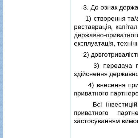
3. До ознак держав
1) створення та/або
реставрацiя, капiта
державно-приватног
експлуатацiя, технiч
2) довготривалiсть в
3) передача прив
здiйснення державно
4) внесення прива
приватного партнерс
Всi iнвестицiйнi 
приватного парт
застосуванням вимог