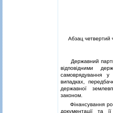
Абзац четвертий ча
Державний партнер
вiдповiдними де
самоврядування у
випадках, передбач
державної землев
законом.
Фiнансування робiт
документацiї та ї