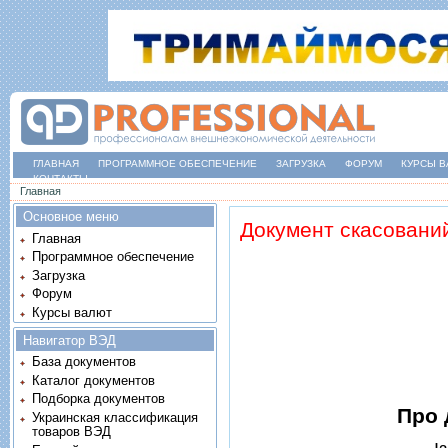
ГЛАВНАЯ
ПРОГРАММНОЕ ОБЕСПЕЧЕНИЕ
ЗАГРУЗКА
ФОРУМ
КУРСЫ В
КОНТАКТЫ
Вы здесь
Главная
Основное меню
Документ скасовани
Главная
Программное обеспечение
Загрузка
Форум
Курсы валют
Навигатор ВЭД
База документов
Каталог документов
Подборка документов
Про 
Украинская классификация
товаров ВЭД