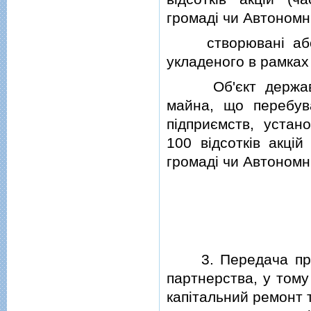
громадi чи Автономнi
створюванi або но
укладеного в рамках
Об'єкт державно-
майна, що перебув
пiдприємств, устано
100 вiдсоткiв акцiй
громадi чи Автономнi
3. Передача прива
партнерства, у тому
капiтальний ремонт 