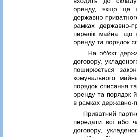
входить до складу
оренду, якщо це 
державно-приватного
рамках державно-п
перелiк майна, що 
оренду та порядок с
На об'єкт державн
договору, укладеног
поширюється зако
комунального майн
порядок списання та
оренду та порядок 
в рамках державно-п
Приватний партнер
передати всi або ч
договору, укладено