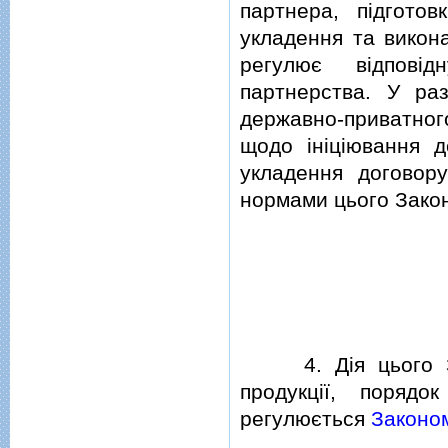
партнера, пiдготов
укладення та викон
регулює вiдповiд
партнерства. У ра
державно-приватног
щодо iнiцiювання д
укладення договор
нормами цього Закон
4. Дiя цього Зак
продукцiї, поряд
регулюється
Законом