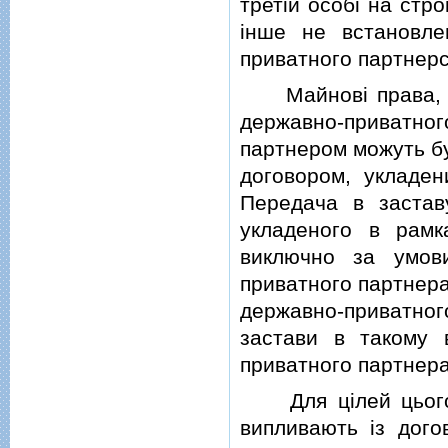
третiй особi на стр
iнше не встановле
приватного партнерс
Майновi права, що
державно-приватно
партнером можуть бу
договором, укладен
Передача в застав
укладеного в рамк
виключно за умов
приватного партнера
державно-приватног
застави в такому 
приватного партнера
Для цiлей цього 
випливають iз дого