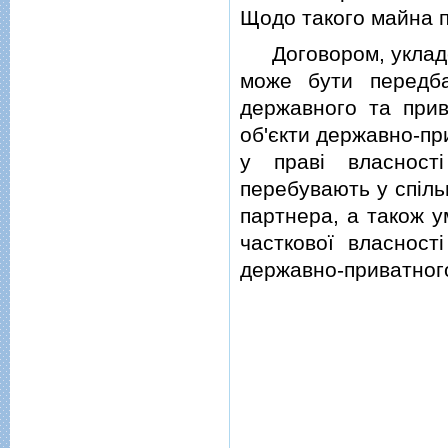
Щодо такого майна п
Договором, укладен
може бути передба
державного та прив
об'єкти державно-пр
у правi власностi
перебувають у спiль
партнера, а також у
часткової власност
державно-приватног