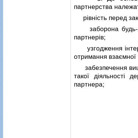
партнерства належа
рiвнiсть перед зак
заборона будь-яко
партнерiв;
узгодження iнтере
отримання взаємної 
забезпечення вищої 
такої дiяльностi 
партнера;