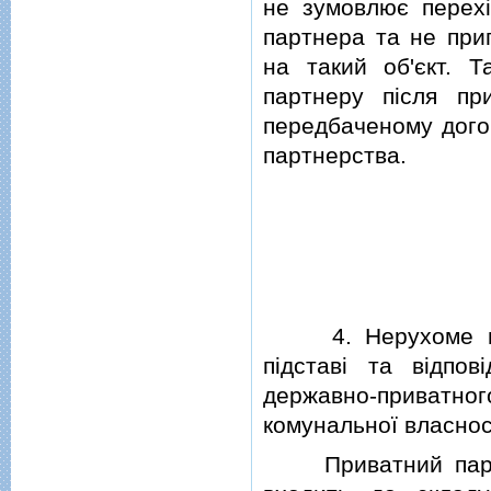
не зумовлює перехi
партнера та не при
на такий об'єкт. Т
партнеру пiсля при
передбаченому дого
партнерства.
4. Нерухоме майн
пiдставi та вiдпо
державно-приватн
комунальної власнос
Приватний партне