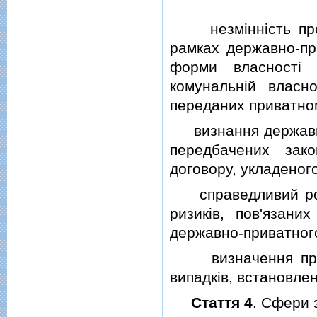
незмiннiсть протя
рамках державно-пр
форми власностi 
комунальнiй власн
переданих приватно
визнання державним
передбачених зак
договору, укладеног
справедливий розп
ризикiв, пов'язани
державно-приватног
визначення прива
випадкiв, встановле
Стаття 4
. Сфери 