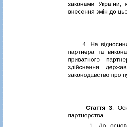
законами України, 
внесення змiн до цьо
4. На вiдносини, 
партнера та викона
приватного партн
здiйснення держа
законодавство про пу
Стаття 3
. Ос
партнерства
1. До основних п