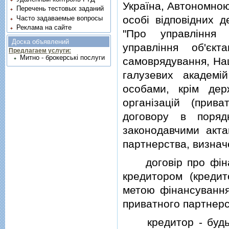
Україна, Автономною
Перечень тестовых заданий
особi вiдповiдних 
Часто задаваемые вопросы
Реклама на сайте
"Про управлiння 
Доска объявлений
управлiння об'єкт
Предлагаем услуги:
Митно - брокерські послуги
самоврядування, Нац
галузевих академi
особами, крiм дер
органiзацiй (прив
договору в поряд
законодавчими акта
партнерства, визна
договiр про фiнан
кредитором (кредит
метою фiнансування
приватного партнерс
кредитор - будь-я