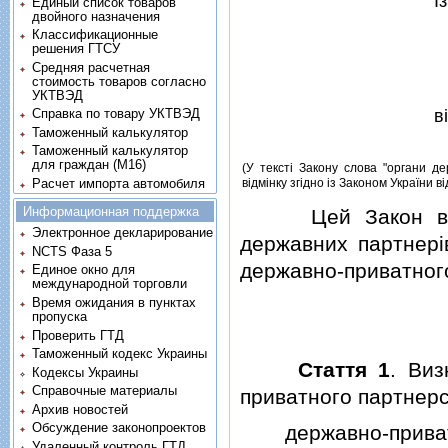
I
Единый список товаров
двойного назначения
Классификационные
решения ГТСУ
Средняя расчетная
стоимость товаров согласно
УКТВЭД
в
Справка по товару УКТВЭД
Таможенный калькулятор
Таможенный калькулятор
для граждан (M16)
(У текстi Закону слова "органи де
Расчет импорта автомобиля
вiдмiнку згiдно iз Законом України 
Информационная поддержка
Цей Закон визнач
Электронное декларирование
державних партнерi
NCTS Фаза 5
державно-приватного
Единое окно для
международной торговли
Время ожидания в пунктах
пропуска
Проверить ГТД
Таможенный кодекс Украины
Стаття 1
. Виз
Кодексы Украины
Справочные материалы
приватного партнер
Архив новостей
Обсуждение законопроектов
державно-приватне
Удаленный контроль ГТД