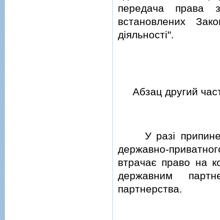
передача права з
встановлених Зако
дiяльностi".
Абзац другий части
У разi припинення
державно-приватног
втрачає право на к
державним партн
партнерства.