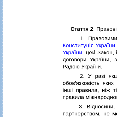
Стаття 2
. Правов
1. Правовими зас
Конституцiя України
України
, цей Закон,
договори України, 
Радою України.
2. У разi якщо м
обов'язковiсть яки
iншi правила, нiж 
правила мiжнародног
3. Вiдносини, що
партнерством, не м