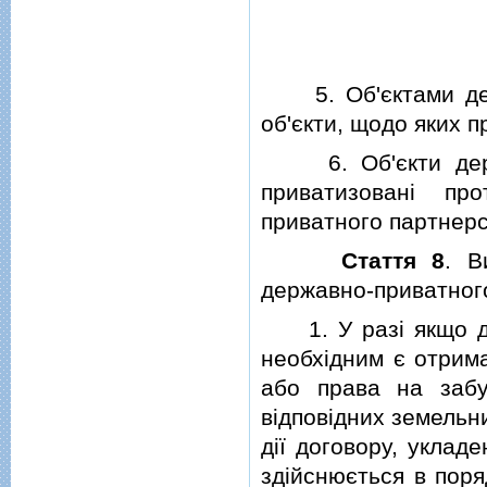
5. Об'єктами держ
об'єкти, щодо яких 
6. Об'єкти держа
приватизованi пр
приватного партнерс
Стаття 8
. В
державно-приватног
1. У разi якщо дл
необхiдним є отрим
або права на забу
вiдповiдних земельн
дiї договору, уклад
здiйснюється в поря