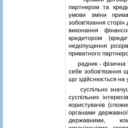
партнером та кред
умови змiни прив
зобов'язання сторiн 
виконання фiнанс
кредитором (кред
недопущення розiрв
приватного партнерс
радник - фiзична т
себе зобов'язання щ
що здiйснюється на 
суспiльно значущi 
суспiльних iнтерес
користувачiв (спожи
органами державної
державними, ком
органiзацiями, госп