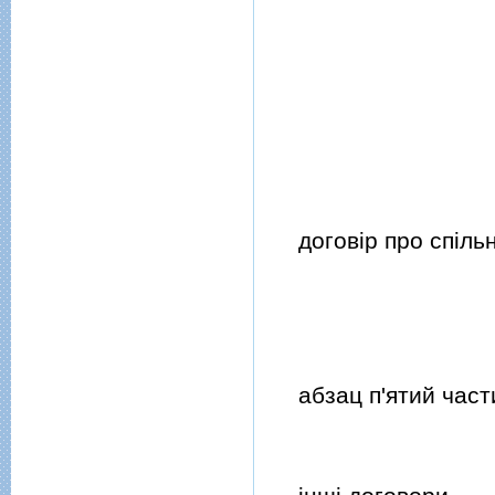
договiр про спiльну
абзац п'ятий части