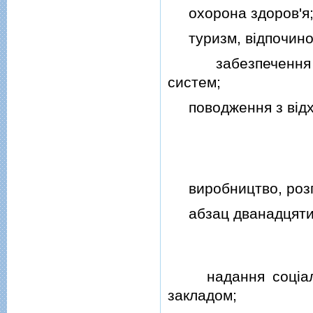
охорона здоров'я
туризм, вiдпочинок,
забезпечення фун
систем;
поводження з вiдхо
виробництво, розпод
абзац дванадцятий 
надання соцiальни
закладом;