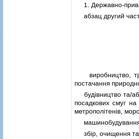
1. Державно-приват
абзац другий части
виробництво, тран
постачання природно
будiвництво та/або 
посадкових смуг на 
метрополiтенiв, морс
машинобудування
збiр, очищення та 