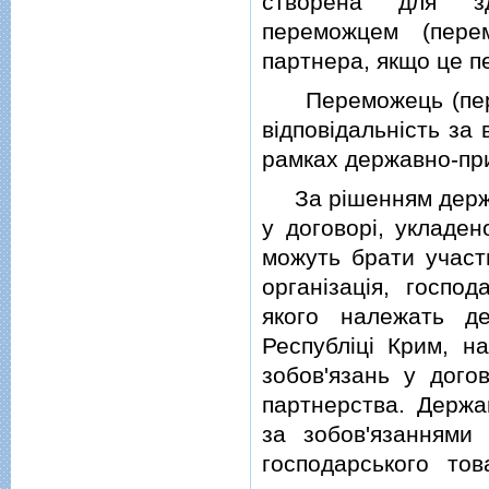
створена для здi
переможцем (пере
партнера, якщо це п
Переможець (перемо
вiдповiдальнiсть за
рамках державно-пр
За рiшенням держав
у договорi, укладе
можуть брати участ
органiзацiя, господ
якого належать де
Республiцi Крим, н
зобов'язань у дого
партнерства. Держа
за зобов'язаннями 
господарського тов