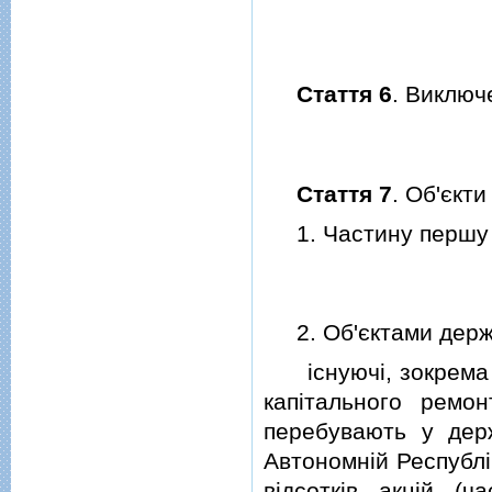
Стаття 6
. Виключ
Стаття 7
. Об'єкт
1. Частину першу с
2. Об'єктами держа
iснуючi, зокрема вi
капiтального ремо
перебувають у дер
Автономнiй Республi
вiдсоткiв акцiй (ч