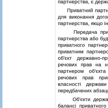
партнерства, є держ
Приватний партнер
для виконання дого
партнерства, якщо i
Передача приватн
партнерства або буд
приватного партнер
приватним партнер
об'єкт державно-п
речових прав на н
партнером об'єкта
речових прав при
власностi держави
передбачених абзацо
Об'єкти державно
балансi приватного