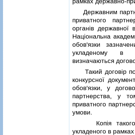
рамках державно-пр
Державним партнер
приватного партне
органiв державної 
Нацiональна академi
обов'язки зазначе
укладеному в ра
визначаються догово
Такий договiр пов
конкурсної докумен
обов'язки, у догов
партнерства, у то
приватного партнерс
умови.
Копiя такого до
укладеного в рамках