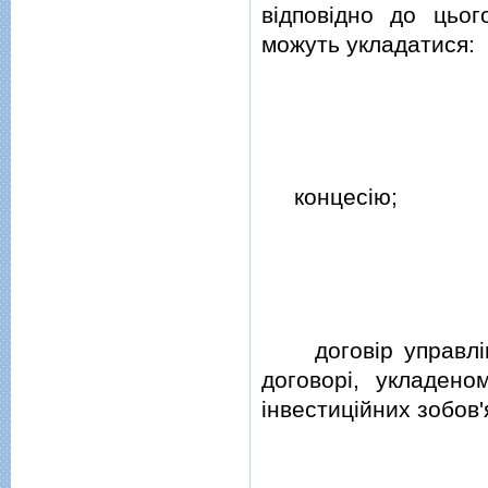
вiдповiдно до цьог
можуть укладатися:
концесiю;
договiр управлiнн
договорi, укладено
iнвестицiйних зобов