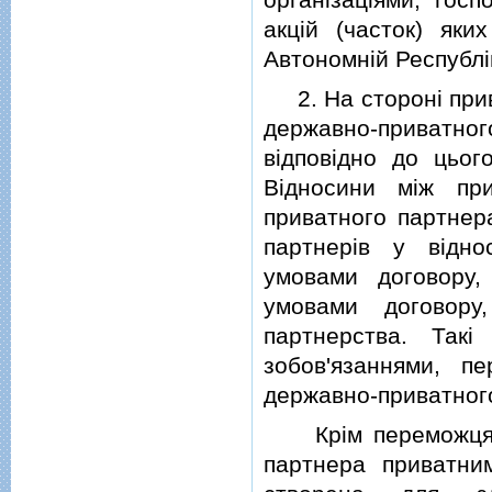
акцiй (часток) яки
Автономнiй Республi
2. На сторонi прива
державно-приватного
вiдповiдно до цьо
Вiдносини мiж пр
приватного партнер
партнерiв у вiдн
умовами договору,
умовами договору
партнерства. Такi
зобов'язаннями, п
державно-приватног
Крiм переможця (п
партнера приватни