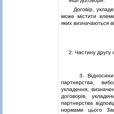
iншi договори.
Договiр, укладени
може мiстити елеме
яких визначаються в
2. Частину другу с
3. Вiдносини, по
партнерства, виб
укладення, визначе
договорiв, укладе
партнерства вiдповi
нормами цього За