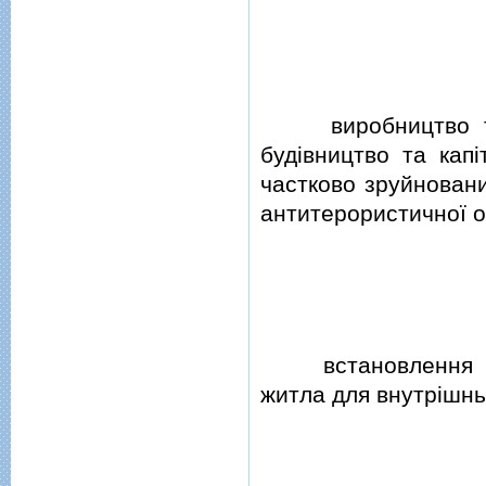
виробництво та в
будiвництво та кап
частково зруйновани
антитерористичної о
встановлення мод
житла для внутрiшнь