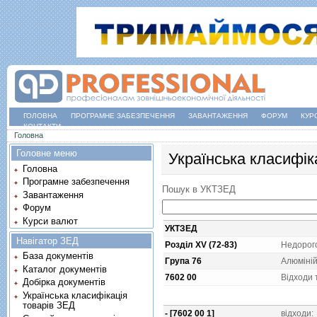
ГОЛОВНА
ПРОГРАМНЕ ЗАБЕЗПЕЧЕННЯ
ЗАВАНТАЖЕННЯ
ФОРУМ
КУР
КОНТАКТИ
Ви є тут
Головна
Головне меню
Українська класифік
Головна
Програмне забезпечення
Пошук в УКТЗЕД
Завантаження
Форум
Курси валют
УКТЗЕД
Навігатор ЗЕД
Розділ XV (72-83)
Недорого
База документів
Група 76
Алюмiнiй
Каталог документів
7602 00
Вiдходи 
Добірка документів
Українська класифікація
товарів ЗЕД
- [7602 00 1]
вiдходи: