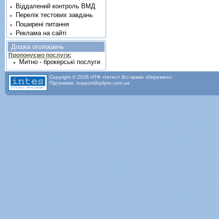
Віддалений контроль ВМД
Перелік тестових завдань
Поширені питання
Реклама на сайті
Дошка оголошень
Пропонуємо послуги:
Митно - брокерські послуги
Copyright © 2026 НТФ «Інтес» Всі права збережено.
Підтримка: support@qdpro.com.ua