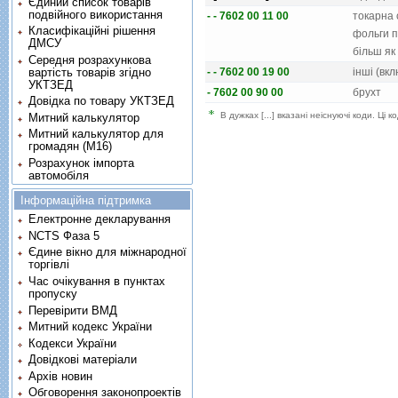
Єдиний список товарів
подвійного використання
- - 7602 00 11 00
токарна 
Класифікаційні рішення
фольги п
ДМСУ
бiльш як
Середня розрахункова
вартість товарів згідно
- - 7602 00 19 00
iншi (вк
УКТЗЕД
- 7602 00 90 00
брухт
Довідка по товару УКТЗЕД
В дужках [...] вказані неіснуючі коди. Ці
Митний калькулятор
Митний калькулятор для
громадян (М16)
Розрахунок імпорта
автомобіля
Інформаційна підтримка
Електронне декларування
NCTS Фаза 5
Єдине вікно для міжнародної
торгівлі
Час очікування в пунктах
пропуску
Перевірити ВМД
Митний кодекс України
Кодекси України
Довідкові матеріали
Архів новин
Обговорення законопроектів