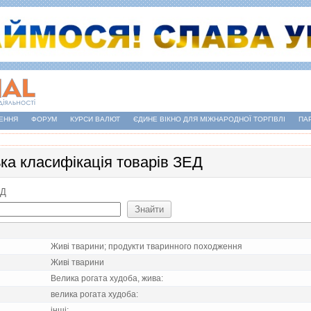
ЕННЯ
ФОРУМ
КУРСИ ВАЛЮТ
ЄДИНЕ ВІКНО ДЛЯ МІЖНАРОДНОЇ ТОРГІВЛІ
ПА
ька класифікація товарів ЗЕД
ЕД
Живi тварини; продукти тваринного походження
Живi тварини
Велика рогата худоба, жива:
велика рогата худоба:
iншi: