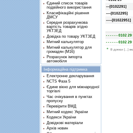
Єдиний список товарів
---[0102291]
подвійного використання
Класифікаційні рішення
----[0102295]
ДМСУ
-----[01022951]
Середня розрахункова
вартість товарів згідно
УКТЗЕД
- - - - - - 0102 2
Довідка по товару УКТЗЕД
Митний калькулятор
- - - - - - 0102 2
Митний калькулятор для
В дужках [...] в
громадян (М16)
Розрахунок імпорта
автомобіля
Інформаційна підтримка
Електронне декларування
NCTS Фаза 5
Єдине вікно для міжнародної
торгівлі
Час очікування в пунктах
пропуску
Перевірити ВМД
Митний кодекс України
Кодекси України
Довідкові матеріали
Архів новин