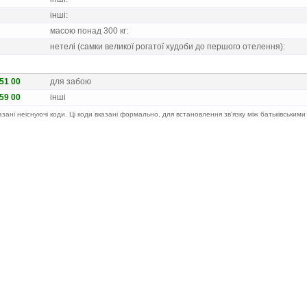
iншi:
масою понад 300 кг:
нетелi (самки великої рогатої худоби до першого отелення):
9 51 00
для забою
9 59 00
iншi
казані неіснуючі коди. Ці коди вказані формально, для встановлення зв'язку між батьківськими