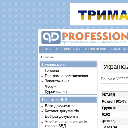
ГОЛОВНА
ПРОГРАМНЕ ЗАБЕЗПЕЧЕННЯ
ЗАВАНТАЖ
Ви є тут
Головна
Головне меню
Українс
Головна
Програмне забезпечення
Пошук в УКТЗ
Завантаження
Форум
Курси валют
УКТЗЕД
Навігатор ЗЕД
Розділ I (01-05)
База документів
Група 01
Каталог документів
0102
Добірка документів
-[01022]
Українська класифікація
товарів ЗЕД
--0102 29