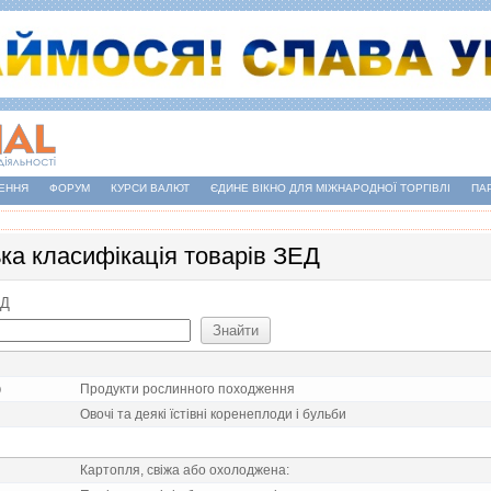
ЕННЯ
ФОРУМ
КУРСИ ВАЛЮТ
ЄДИНЕ ВІКНО ДЛЯ МІЖНАРОДНОЇ ТОРГІВЛІ
ПА
ька класифікація товарів ЗЕД
ЕД
)
Продукти рослинного походження
Овочi та деякi їстiвнi коренеплоди i бульби
Картопля, свiжа або охолоджена: