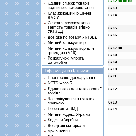
0702 00 00 00
Єдиний список товарів
подвійного використання
0703
Класифікаційні рішення
0704
ДМСУ
Середня розрахункова
вартість товарів згідно
0705
УКТЗЕД
0706
Довідка по товару УКТЗЕД
Митний калькулятор
0707 00
Митний калькулятор для
громадян (М16)
0708
Розрахунок імпорта
0709
автомобіля
0710
Інформаційна підтримка
0711
Електронне декларування
NCTS Фаза 5
Єдине вікно для міжнародної
0712
торгівлі
Час очікування в пунктах
0713
пропуску
Перевірити ВМД
0714
Митний кодекс України
Кодекси України
Довідкові матеріали
Архів новин