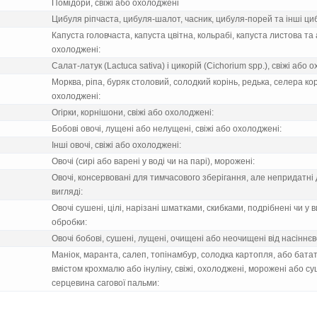
Помiдори, свiжi або охолодженi
Цибуля рiпчаста, цибуля-шалот, часник, цибуля-порей та iншi циб
Капуста головчаста, капуста цвiтна, кольрабi, капуста листова та ан
охолодженi:
Салат-латук (Lactuca sativa) i цикорiй (Cichorium spp.), свiжi або 
Морква, рiпа, буряк столовий, солодкий корiнь, редька, селера кор
охолодженi:
Огiрки, корнiшони, свiжi або охолодженi:
Бобовi овочi, лущенi або нелущенi, свiжi або охолодженi:
Iншi овочi, свiжi або охолодженi:
Овочi (сирi або варенi у водi чи на парi), мороженi:
Овочi, консервованi для тимчасового зберiгання, але непридатнi
виглядi:
Овочi сушенi, цiлi, нарiзанi шматками, скибками, подрiбненi чи у 
обробки:
Овочi бобовi, сушенi, лущенi, очищенi або неочищенi вiд насiннє
Манiок, маранта, салеп, топiнамбур, солодка картопля, або батат
вмiстом крохмалю або iнулiну, свiжi, охолодженi, мороженi або суш
серцевина сагової пальми: