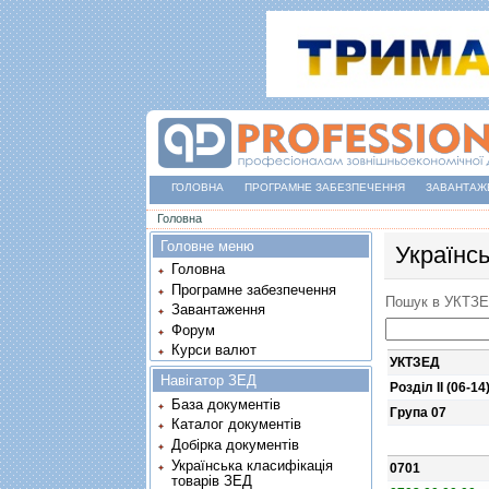
ГОЛОВНА
ПРОГРАМНЕ ЗАБЕЗПЕЧЕННЯ
ЗАВАНТАЖ
Ви є тут
Головна
Головне меню
Українс
Головна
Програмне забезпечення
Пошук в УКТЗ
Завантаження
Форум
Курси валют
УКТЗЕД
Навігатор ЗЕД
Розділ II (06-14
База документів
Група 07
Каталог документів
Добірка документів
Українська класифікація
0701
товарів ЗЕД