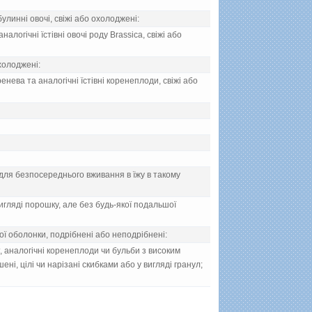
улиннi овочi, свiжi або охолодженi:
алогiчнi їстiвнi овочi роду Вrassica, свiжi або
охолодженi:
енева та аналогiчнi їстiвнi коренеплоди, свiжi або
 для безпосереднього вживання в їжу в такому
виглядi порошку, але без будь-якої подальшої
вої оболонки, подрiбненi або неподрiбненi:
, аналогiчнi коренеплоди чи бульби з високим
енi, цiлi чи нарiзанi скибками або у виглядi гранул;