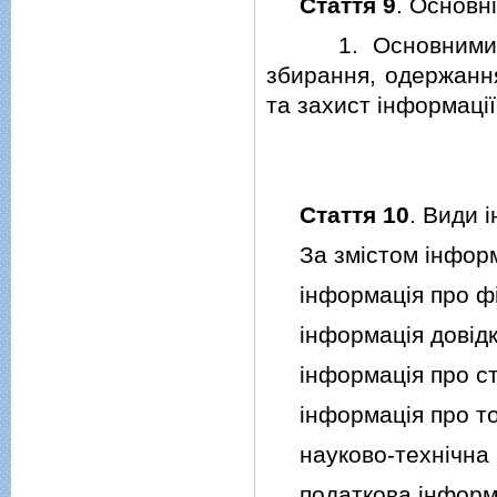
Стаття 9
. Основн
1. Основними вид
збирання, одержання
та захист iнформацiї
Стаття 10
. Види 
За змiстом iнформац
iнформацiя про фi
iнформацiя довiдко
iнформацiя про стан
iнформацiя про тов
науково-технiчна 
податкова iнформа