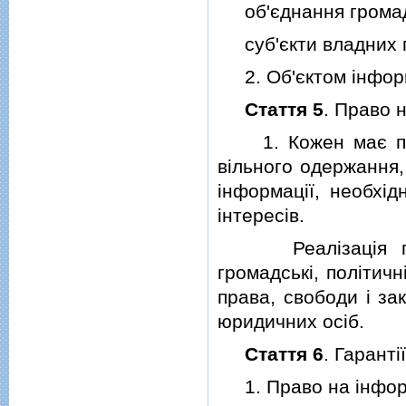
об'єднання грома
суб'єкти владних 
2. Об'єктом iнформ
Стаття 5
. Право 
1. Кожен має пра
вiльного одержання,
iнформацiї, необхiд
iнтересiв.
Реалiзацiя прав
громадськi, полiтичнi
права, свободи i за
юридичних осiб.
Стаття 6
. Гарант
1. Право на iнформ