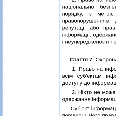
нацiональної безпе
порядку, з метою
правопорушенням, 
репутацiї або пра
iнформацiї, одержан
i неупередженостi п
Стаття 7
. Охорон
1. Право на iнфор
всiм суб'єктам iнф
доступу до iнформацi
2. Нiхто не може о
одержання iнформацi
Суб'єкт iнформацiй
порушень його права