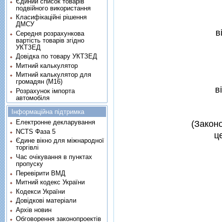
Єдиний список товарів
подвійного використання
Класифікаційні рішення
ДМСУ
в
Середня розрахункова
вартість товарів згідно
УКТЗЕД
Довідка по товару УКТЗЕД
Митний калькулятор
Митний калькулятор для
громадян (М16)
в
Розрахунок імпорта
автомобіля
Інформаційна підтримка
Електронне декларування
(Законо
NCTS Фаза 5
ц
Єдине вікно для міжнародної
торгівлі
Час очікування в пунктах
пропуску
Перевірити ВМД
Митний кодекс України
Кодекси України
Довідкові матеріали
Архів новин
Обговорення законопроектів