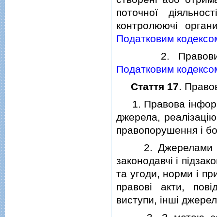
поточної дiяльнос
контролюючi орган
Податковим кодексо
2. Правовий реж
Податковим кодексо
Стаття 17
. Право
1. Правова iнформац
джерела, реалiзацiю
правопорушення i бо
2. Джерелами пр
законодавчi i пiдзак
та угоди, норми i п
правовi акти, повi
виступи, iншi джерел