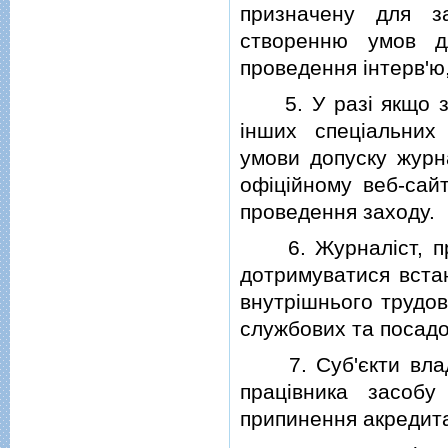
призначену для з
створенню умов дл
проведення iнтерв'ю
5. У разi якщо зах
iнших спецiальних
умови допуску журн
офiцiйному веб-сайт
проведення заходу.
6. Журналiст, прац
дотримуватися вста
внутрiшнього трудов
службових та посадо
7. Суб'єкти владн
працiвника засобу
припинення акредитац