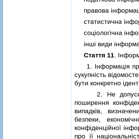
правова iнформац
статистична iнфор
соцiологiчна iнфо
iншi види iнформац
Стаття 11
. Iнфор
1. Iнформацiя про ф
сукупнiсть вiдомост
бути конкретно iден
2. Не допускають
поширення конфiден
випадкiв, визначе
безпеки, економi
конфiденцiйної iнфо
про її нацiональнiс