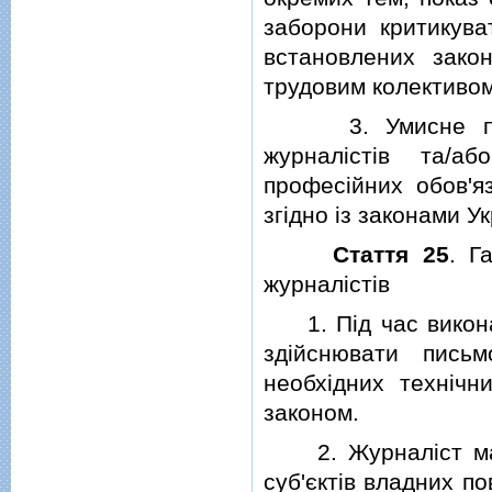
заборони критикуват
встановлених зако
трудовим колективом
3. Умисне перешк
журналiстiв та/а
професiйних обов'яз
згiдно iз законами Ук
Стаття 25
. Г
журналiстiв
1. Пiд час виконан
здiйснювати письм
необхiдних технiчн
законом.
2. Журналiст має 
суб'єктiв владних по