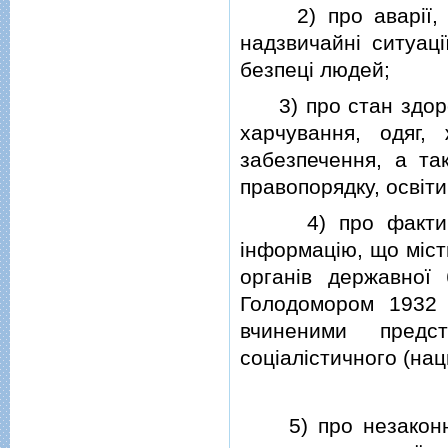
2) про аварiї, ка
надзвичайнi ситуац
безпецi людей;
3) про стан здоров
харчування, одяг,
забезпечення, а та
правопорядку, освiти
4) про факти по
iнформацiю, що мiст
органiв державної 
Голодомором 1932 
вчиненими предст
соцiалiстичного (нац
5) про незаконнi д