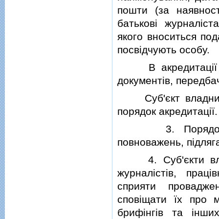
пошти (за наявност
батьковi журналiст
якого вноситься под
посвiдчують особу.
В акредитацiї не
документiв, передба
Суб'єкт владних 
порядок акредитацiї.
3. Порядок акре
повноважень, пiдля
4. Суб'єкти влад
журналiстiв, працi
сприяти провадже
сповiщати їх про м
брифiнгiв та iнши