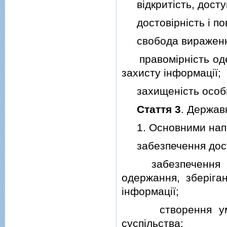
вiдкритiсть, доступ
достовiрнiсть i пов
свобода вираження 
правомiрнiсть одер
захисту iнформацiї;
захищенiсть особи в
Стаття 3
. Держав
1. Основними напря
забезпечення досту
забезпечення рiв
одержання, зберiга
iнформацiї;
створення умов 
суспiльства;