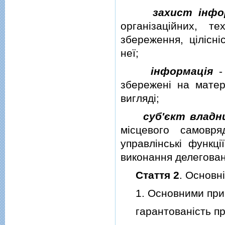
захист iнфо
органiзацiйних, т
збереження, цiлiсн
неї;
iнформацiя
- 
збереженi на матер
виглядi;
суб'єкт владн
мiсцевого самовря
управлiнськi функцi
виконання делегова
Стаття 2
. Основн
1. Основними принц
гарантованiсть пра