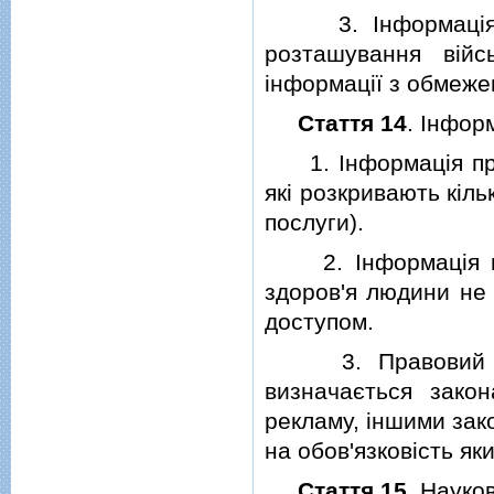
3. Iнформацiя пр
розташування вiйс
iнформацiї з обмеже
Стаття 14
. Iнфор
1. Iнформацiя про т
якi розкривають кiльк
послуги).
2. Iнформацiя про
здоров'я людини не
доступом.
3. Правовий режи
визначається зако
рекламу, iншими зак
на обов'язковiсть я
Стаття 15
. Науко