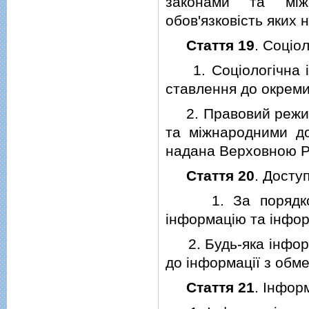
законами та мiж
обов'язковiсть яких
Стаття 19
. Соцiо
1. Соцiологiчна iнф
ставлення до окремих
2. Правовий режим 
та мiжнародними до
надана Верховною Р
Стаття 20
. Досту
1. За порядком д
iнформацiю та iнфо
2. Будь-яка iнформа
до iнформацiї з обм
Стаття 21
. Iнфор