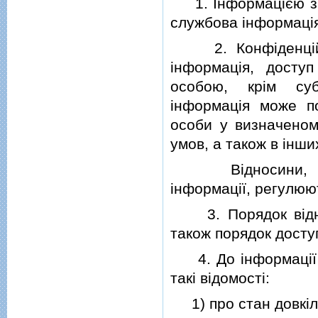
1. Iнформацiєю з о
службова iнформацi
2. Конфiденцiйно
iнформацiя, дост
особою, крiм суб
iнформацiя може п
особи у визначеном
умов, а також в iнш
Вiдносини, пов'
iнформацiї, регулюю
3. Порядок вiднес
також порядок досту
4. До iнформацiї з
такi вiдомостi:
1) про стан довкiлля