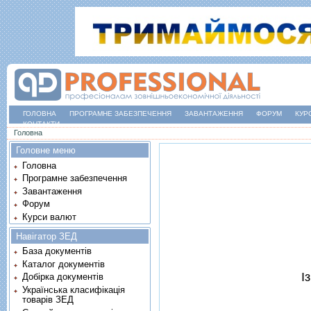
ГОЛОВНА
ПРОГРАМНЕ ЗАБЕЗПЕЧЕННЯ
ЗАВАНТАЖЕННЯ
ФОРУМ
КУР
КОНТАКТИ
Ви є тут
Головна
Головне меню
Головна
Програмне забезпечення
Завантаження
Форум
Курси валют
Навігатор ЗЕД
База документів
Каталог документів
I
Добірка документів
Українська класифікація
товарів ЗЕД