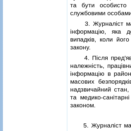
та бути особисто 
службовими особами,
3. Журналiст має 
iнформацiю, яка д
випадкiв, коли йог
закону.
4. Пiсля пред'явл
належнiсть, працiвн
iнформацiю в района
масових безпорядкi
надзвичайний стан, 
та медико-санiтарнi
законом.
5. Журналiст має 