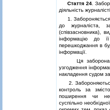
Стаття 24
. Забо
дiяльнiсть журналiст
1. Забороняється ц
до журналiста, з
(спiвзасновника), в
iнформацiю до ї
перешкоджання в бу
iнформацiї.
Ця заборона не 
узгодження iнформацi
накладення судом за
2. Забороняються в
контроль за змiст
поширення чи неп
суспiльно необхiдно
окремих тем, показ 