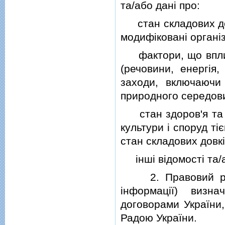
та/або данi про:
стан складових дов
модифiкованi органi
фактори, що вплива
(речовини, енергiя
заходи, включаючи 
природного середови
стан здоров'я та б
культури i споруд т
стан складових довкi
iншi вiдомостi та/а
2. Правовий режим
iнформацiї) визн
договорами України,
Радою України.