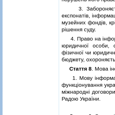
3. Забороняється
експонатiв, iнформац
музейних фондiв, кр
рiшення суду.
4. Право на iнформа
юридичної особи, 
фiзичної чи юридичн
бюджету, охороняєть
Стаття 8
. Мова i
1. Мову iнформац
функцiонування украї
мiжнароднi договори
Радою України.