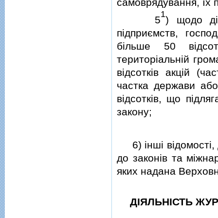
самоврядування, їх 
1
5
) щодо дi
пiдприємств, госпо
бiльше 50 вiдсот
територiальнiй гром
вiдсоткiв акцiй (ча
частка держави або
вiдсоткiв, що пiдля
закону;
6) iншi вiдомостi, 
до законiв та мiжна
яких надана Верхов
ДIЯЛЬНIСТЬ ЖУР