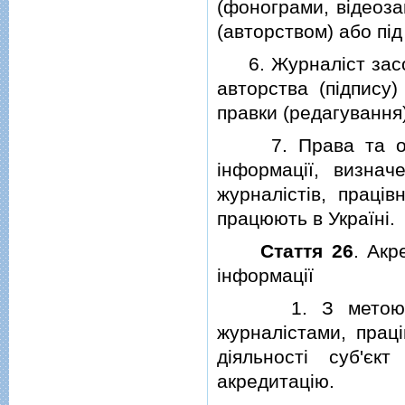
(фонограми, вiдеоза
(авторством) або пiд
6. Журналiст засоб
авторства (пiдпису)
правки (редагування
7. Права та обов'
iнформацiї, визна
журналiстiв, працiв
працюють в Українi.
Стаття 26
. Акр
iнформацiї
1. З метою ство
журналiстами, працi
дiяльностi суб'є
акредитацiю.