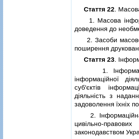
Стаття 22
. Масов
1. Масова iнформа
доведення до необме
2. Засоби масової 
поширення друковано
Стаття 23
. Iнфор
1. Iнформацiйна
iнформацiйної дiя
суб'єктiв iнформ
дiяльнiсть з надан
задоволення їхнiх по
2. Iнформацiйна п
цивiльно-правов
законодавством Укра