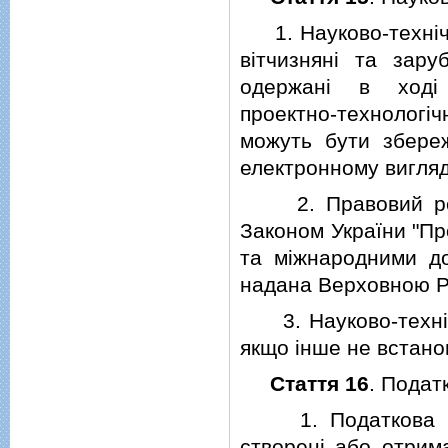
1. Науково-технiчна
вiтчизнянi та зару
одержанi в ходi н
проектно-технологiч
можуть бути збереж
електронному вигляд
2. Правовий режим
Законом України "Пр
та мiжнародними до
надана Верховною Р
3. Науково-технiчн
якщо iнше не встано
Стаття 16
. Подат
1. Податкова iнфо
створенi або отрима