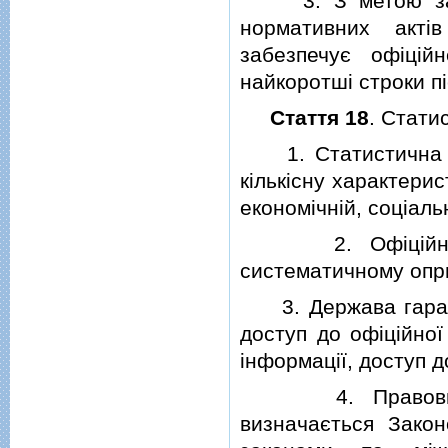
3. З метою забез
нормативних акт
забезпечує офiцi
найкоротшi строки пi
Стаття 18
. Стати
1. Статистична iн
кiлькiсну характерис
економiчнiй, соцiаль
2. Офiцiйна дер
систематичному оп
3. Держава гаранту
доступ до офiцiйної
iнформацiї, доступ д
4. Правовий ре
визначається Закон