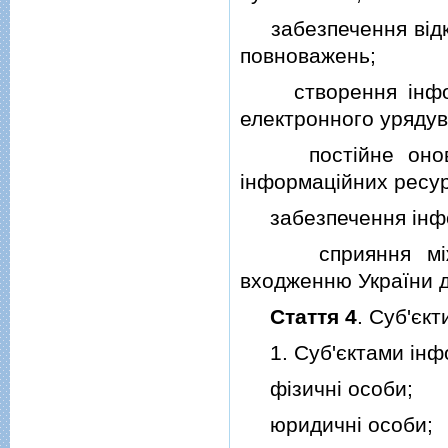
забезпечення вiдкри
повноважень;
створення iнформа
електронного урядув
постiйне оновлен
iнформацiйних ресур
забезпечення iнфор
сприяння мiжнаро
входженню України д
Стаття 4
. Суб'єкт
1. Суб'єктами iнфо
фiзичнi особи;
юридичнi особи;