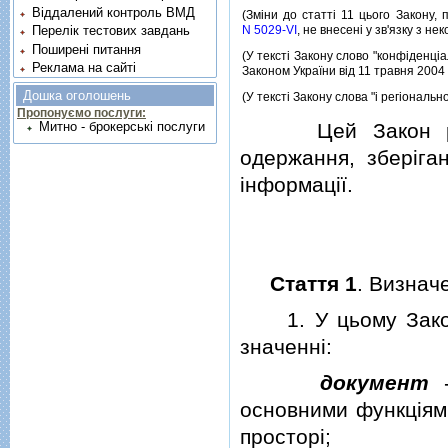
Віддалений контроль ВМД
(Змiни до статтi 11 цього Закону,
N 5029-VI
, не внесенi у зв'язку з не
Перелік тестових завдань
Поширені питання
(У текстi Закону слово "конфiденцiа
Реклама на сайті
Законом України вiд 11 травня 2004
Дошка оголошень
(У текстi Закону слова "i регiональ
Пропонуємо послуги:
Цей Закон регул
Митно - брокерські послуги
одержання, зберiга
iнформацiї.
Стаття 1
. Визнач
1. У цьому Законi
значеннi:
документ
-
основними функцiями
просторi;