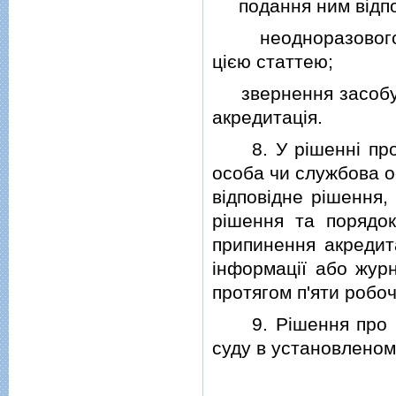
подання ним вiдпов
неодноразового гр
цiєю статтею;
звернення засобу м
акредитацiя.
8. У рiшеннi про 
особа чи службова о
вiдповiдне рiшення,
рiшення та порядо
припинення акредит
iнформацiї або журн
протягом п'яти робоч
9. Рiшення про пр
суду в установленом