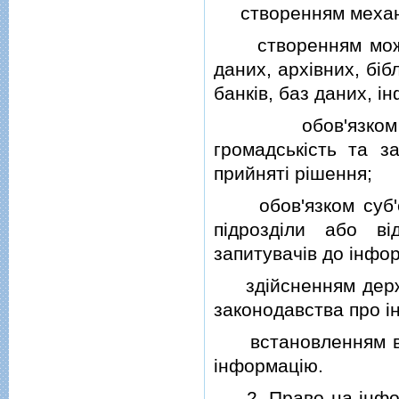
створенням механiз
створенням можлив
даних, архiвних, бi
банкiв, баз даних, i
обов'язком суб'
громадськiсть та з
прийнятi рiшення;
обов'язком суб'єк
пiдроздiли або вi
запитувачiв до iнфор
здiйсненням держа
законодавства про i
встановленням вiд
iнформацiю.
2. Право на iнфор