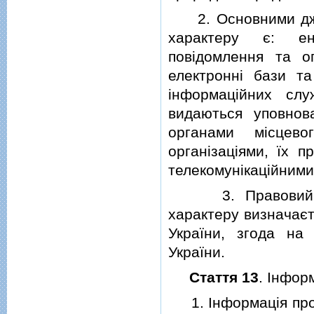
2. Основними джер
характеру є: енц
повiдомлення та ог
електроннi бази та
iнформацiйних сл
видаються уповно
органами мiсцево
органiзацiями, їх 
телекомунiкацiйними
3. Правовий режи
характеру визначає
України, згода на
України.
Стаття 13
. Iнфор
1. Iнформацiя про с