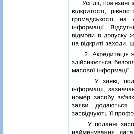
Усi дiї, пов'язанi 
вiдкритостi, рiвно
громадськостi на
iнформацiї. Вiдсут
вiдмови в допуску ж
на вiдкритi заходи,
2. Акредитацiя жур
здiйснюється безопл
масової iнформацiї.
У заявi, поданiй
iнформацiї, зазнача
номер засобу зв'язк
заяви додаються 
засвiдчують її профе
У поданнi засобу 
найменування, дата 