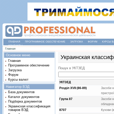
ГЛАВНАЯ
ПРОГРАММНОЕ ОБЕСПЕЧЕНИЕ
ЗАГРУЗКА
ФОРУМ
КУРСЫ В
КОНТАКТЫ
Вы здесь
Главная
Основное меню
Украинская классиф
Главная
Программное обеспечение
Пошук в УКТЗЕД
Загрузка
Форум
Курсы валют
УКТЗЕД
Навигатор ВЭД
Розділ XVII (86-89)
Засоби н
База документов
пристрої
Каталог документов
Група 87
Засоби н
Подборка документов
обладна
Украинская классификация
товаров ВЭД
8707
Кузови (