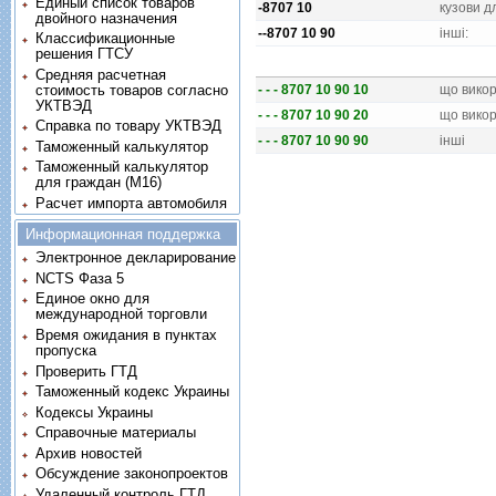
Единый список товаров
-8707 10
кузови д
двойного назначения
--8707 10 90
iншi:
Классификационные
решения ГТСУ
Средняя расчетная
стоимость товаров согласно
- - - 8707 10 90 10
що викор
УКТВЭД
- - - 8707 10 90 20
що викор
Справка по товару УКТВЭД
- - - 8707 10 90 90
iншi
Таможенный калькулятор
Таможенный калькулятор
для граждан (M16)
Расчет импорта автомобиля
Информационная поддержка
Электронное декларирование
NCTS Фаза 5
Единое окно для
международной торговли
Время ожидания в пунктах
пропуска
Проверить ГТД
Таможенный кодекс Украины
Кодексы Украины
Справочные материалы
Архив новостей
Обсуждение законопроектов
Удаленный контроль ГТД