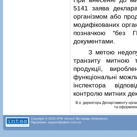
5141 заява деклар
органiзмом або прод
модифiкованих орган
позначкою "без Г
документами.
З метою недопуще
транзиту митною 
продукцiї, вироб
функцiональнi можл
iнспектора вiдпо
контролю митних дек
В.о. директора Департаменту орган
та оформле
Copyright © 2026 НТФ «Інтес» Всі права збережено.
Підтримка: support@qdpro.com.ua