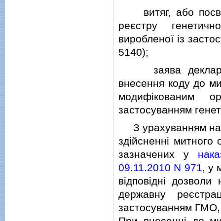
витяг, або посвiд
реєстру генетичн
виробленої iз засто
5140);
заява декларанта
внесення коду до ми
модифiкованим о
застосуванням генет
З урахуванням наве
здiйсненнi митного 
зазначених у
нака
09.11.2010 N 971
, у
вiдповiднi дозволи
державну реєстра
застосуванням ГМО, 
При внесеннi до ми