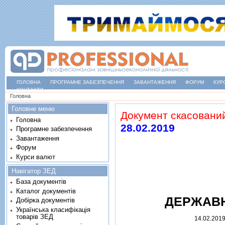
ГОЛОВНА
ПРОГРАМНЕ ЗАБЕЗПЕЧЕННЯ
ЗАВАНТАЖЕННЯ
ФОРУМ
КУР
КОНТАКТИ
Ви є тут
Головна
Головне меню
Документ скасовани
Головна
28.02.2019
Програмне забезпечення
Завантаження
Форум
Курси валют
Навігатор ЗЕД
База документів
Каталог документів
ДЕРЖАВН
Добірка документів
Українська класифікація
товарів ЗЕД
14.02.201