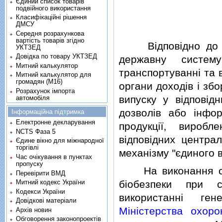
Єдиний список товарів
подвійного використання
Класифікаційні рішення
ДМСУ
Середня розрахункова
вартість товарів згідно
Вiдповiдно до ча
УКТЗЕД
Довідка по товару УКТЗЕД
державну систему
Митний калькулятор
транспортуваннi та 
Митний калькулятор для
громадян (М16)
органи доходiв i зб
Розрахунок імпорта
випуску у вiдповiд
автомобіля
дозволiв або iнфо
Інформаційна підтримка
Електронне декларування
продукцiї, вироб
NCTS Фаза 5
вiдповiдних центра
Єдине вікно для міжнародної
торгівлі
механiзму "єдиного в
Час очікування в пунктах
пропуску
На виконання ст
Перевірити ВМД
бiобезпеки при с
Митний кодекс України
Кодекси України
використаннi ге
Довідкові матеріали
Мiнiстерства охоро
Архів новин
Обговорення законопроектів