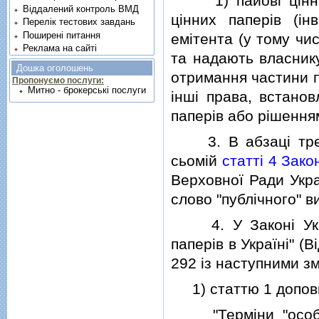
"1) пайовi цiннi п
Віддалений контроль ВМД
цiнних паперiв (iн
Перелік тестових завдань
Поширені питання
емiтента (у тому чис
Реклама на сайті
та надають власнику
Дошка оголошень
отримання частини пр
Пропонуємо послуги:
Митно - брокерські послуги
iншi права, встанов
паперiв або рiшенням
3. В абзацi третьо
сьомiй
статтi 4 Зако
Верховної Ради Украї
слово "публiчного" в
4. У Законi Укра
паперiв в Українi" (В
292 iз наступними зм
1) статтю 1 доповн
"Термiни "особа, 