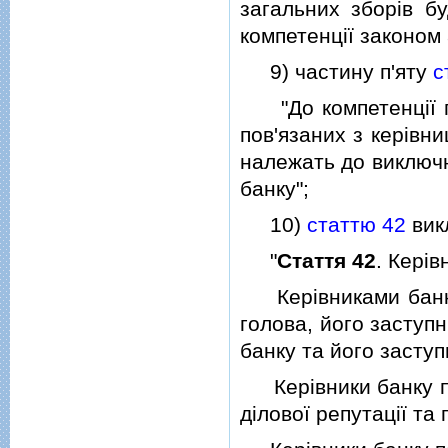
загальних зборiв бу
компетенцiї законом 
9) частину п'яту
с
"До компетенцiї пр
пов'язаних з керiвн
належать до виключн
банку";
10)
статтю 42
викл
"
Стаття 42
. Керiв
Керiвниками банку 
голова, його заступ
банку та його заступ
Керiвники банку по
дiлової репутацiї та