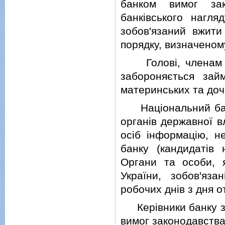
банком вимог зак
банкiвського нагл
зобов'язаний вжити
порядку, визначеном
Головi, членам пр
забороняється зай
материнських та дочi
Нацiональний банк
органiв державної в
осiб iнформацiю, не
банку (кандидатiв 
Органи та особи, 
України, зобов'яз
робочих днiв з дня 
Керiвники банку зоб
вимог законодавства