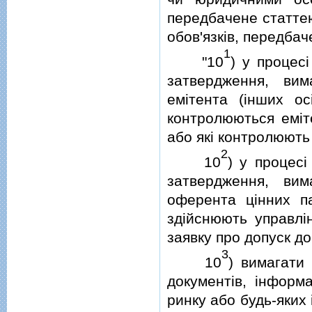
передбачене статте
обов'язкiв, передба
1
"10
) у процес
затвердження, вим
емiтента (iнших ос
контролюються емiт
або якi контролюють 
2
10
) у процесi
затвердження, вим
оферента цiнних пап
здiйснюють управлiн
заявку про допуск до
3
10
) вимагати 
документiв, iнформа
ринку або будь-яких