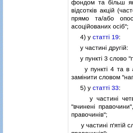
фондом та бiльш як
вiдсоткiв акцiй (ча
прямо та/або опо
асоцiйованих осiб";
4) у
статтi 19
:
у частинi другiй:
у пунктi 3 слово "п
у пунктi 4 та в аб
замiнити словом "наг
5) у
статтi 33
:
у частинi четверт
"вчиненi правочини"
правочинiв";
у частинi п'ятiй сл