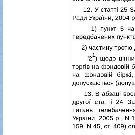
12. У статтi 25 Зак
Ради України, 2004 р.,
1) пункт 5 частин
передбачених пункт
2) частину третю д
1
"2
) щодо цiнни
торгiв на фондовiй б
на фондовiй бiржi,
допускаються (допуще
13. В абзацi восьм
другої статтi 24 З
питань телебаченн
України, 2005 р., N 1
159, N 45, ст. 409) с