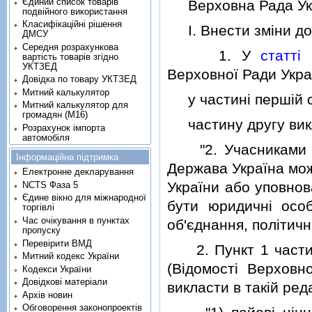
Єдиний список товарів
Верховна Рада Укр
подвійного використання
Класифікаційні рішення
I. Внести змiни до 
ДМСУ
Середня розрахункова
1. У
статтi
вартість товарів згідно
УКТЗЕД
Верховної Ради Україн
Довідка по товару УКТЗЕД
Митний калькулятор
у частинi першiй сл
Митний калькулятор для
громадян (М16)
частину другу викла
Розрахунок імпорта
автомобіля
"2. Учасниками ба
Інформаційна підтримка
Держава Україна мож
Електронне декларування
України або уповнов
NCTS Фаза 5
Єдине вікно для міжнародної
бути юридичнi особ
торгівлі
Час очікування в пунктах
об'єднання, полiтичнi 
пропуску
Перевірити ВМД
2. Пункт 1 части
Митний кодекс України
(Вiдомостi Верховн
Кодекси України
Довідкові матеріали
викласти в такiй реда
Архів новин
Обговорення законопроектів