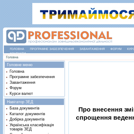
ГОЛОВНА
ПРОГРАМНЕ ЗАБЕЗПЕЧЕННЯ
ЗАВАНТАЖЕННЯ
ФОРУМ
КУР
КОНТАКТИ
Ви є тут
Головна
Головне меню
Головна
Програмне забезпечення
Завантаження
Форум
Курси валют
Навігатор ЗЕД
Про внесення змi
База документів
Каталог документів
спрощення ведення
Добірка документів
Українська класифікація
товарів ЗЕД