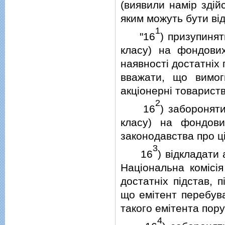
(виявили намiр здiй
яким можуть бути вiд
1
"16
) призупинят
класу) на фондови
наявностi достатнiх
вважати, що вимог
акцiонернi товарист
2
16
) заборонят
класу) на фондов
законодавства про цi
3
16
) вiдкладати
Нацiональна комiсiя
достатнiх пiдстав, 
що емiтент перебува
такого емiтента пор
4