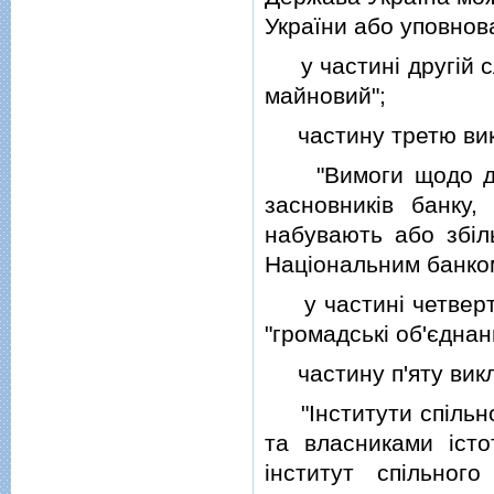
України або уповнов
у частинi другiй сл
майновий";
частину третю викла
"Вимоги щодо дiло
засновникiв банку, 
набувають або збiл
Нацiональним банком
у частинi четвертi
"громадськi об'єднанн
частину п'яту викла
"Iнститути спiльно
та власниками iст
iнститут спiльног