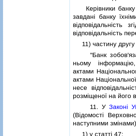
Керiвники банку не
завданi банку їхнiм
вiдповiдальнiсть з
вiдповiдальнiсть пер
11) частину друг
"Банк зобов'язан
ньому iнформацiю
актами Нацiонально
актами Нацiональної 
несе вiдповiдальнiс
розмiщеної на його в
11. У
Законi У
(Вiдомостi Верховно
наступними змiнами)
1) у статтi 47: