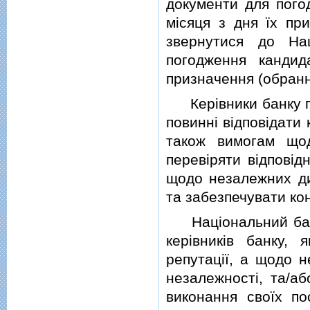
документи для погод
мiсяця з дня їх пр
звернутися до На
погодження кандид
призначення (обранн
Керiвники банку пр
повиннi вiдповiдати
також вимогам щод
перевiряти вiдповiд
щодо незалежних ди
та забезпечувати кон
Нацiональний банк 
керiвникiв банку,
репутацiї, а щодо 
незалежностi, та/а
виконання своїх по