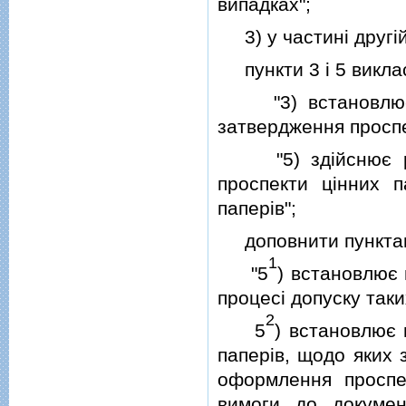
випадках";
3) у частинi другiй 
пункти 3 i 5 викласт
"3) встановлює по
затвердження проспе
"5) здiйснює реєс
проспекти цiнних п
паперiв";
доповнити пункта
1
"5
) встановлює 
процесi допуску таки
2
5
) встановлює 
паперiв, щодо яких 
оформлення проспе
вимоги до докумен