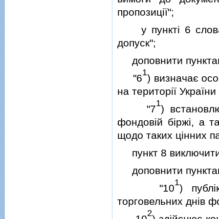
пропозицiї";
у пунктi 6 слова 
допуск";
доповнити пункта
1
"6
) визначає осо
на територiї України
1
"7
) встановл
фондовiй бiржi, а т
щодо таких цiнних па
пункт 8 виключити
доповнити пункта
1
"10
) публ
торговельних днiв фо
2
10
) здiйснює к