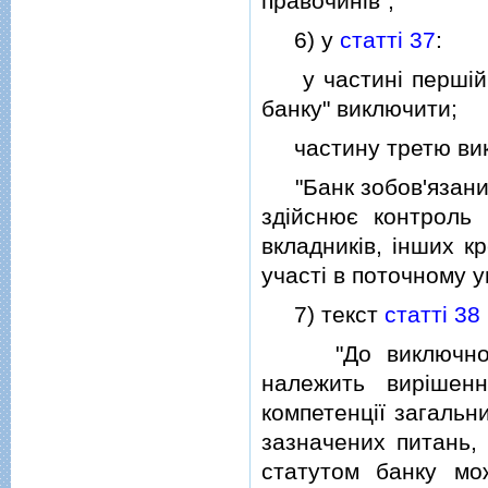
правочинiв";
6) у
статтi 37
:
у частинi першiй с
банку" виключити;
частину третю викла
"Банк зобов'язаний 
здiйснює контроль 
вкладникiв, iнших к
участi в поточному у
7) текст
статтi 38
"До виключної ко
належить вирiшен
компетенцiї загальн
зазначених питань, 
статутом банку мо