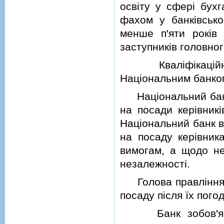
освiту у сферi бухг
фахом у банкiвсько
менше п'яти рокiв 
заступникiв головног
Квалiфiкацiйнi в
Нацiональним банком
Нацiональний банк 
на посади керiвникi
Нацiональний банк в
на посаду керiвника
вимогам, а щодо не
незалежностi.
Голова правлiння б
посаду пiсля їх пог
Банк зобов'язани