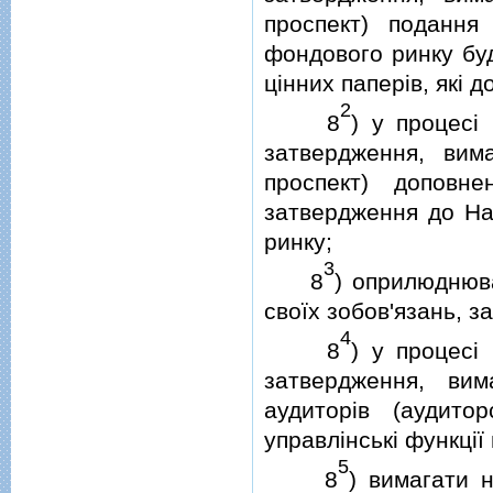
проспект) подання
фондового ринку буд
цiнних паперiв, якi д
2
8
) у процесi
затвердження, вим
проспект) доповн
затвердження до Нац
ринку;
3
8
) оприлюднюв
своїх зобов'язань, з
4
8
) у процесi
затвердження, вим
аудиторiв (аудитор
управлiнськi функцiї 
5
8
) вимагати н