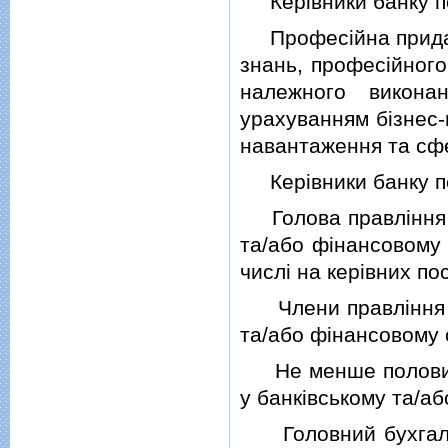
Керiвники банку по
Професiйна придатнi
знань, професiйного
належного викона
урахуванням бiзнес-
навантаження та сфе
Керiвники банку по
Голова правлiння б
та/або фiнансовому 
числi на керiвних по
Члени правлiння ба
та/або фiнансовому с
Не менше половини 
у банкiвському та/аб
Головний бухгалте