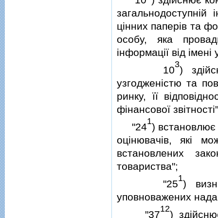
загальнодоступнiй i
цiнних паперiв та ф
особу, яка провад
iнформацiї вiд iменi
3
10
) здiй
узгодженiстю та пов
ринку, її вiдповiдн
фiнансової звiтностi"
1
"24
) встановлює
оцiнювачiв, якi м
встановлених зак
товариства";
1
"25
) виз
уповноважених надав
12
"37
) здiйсн