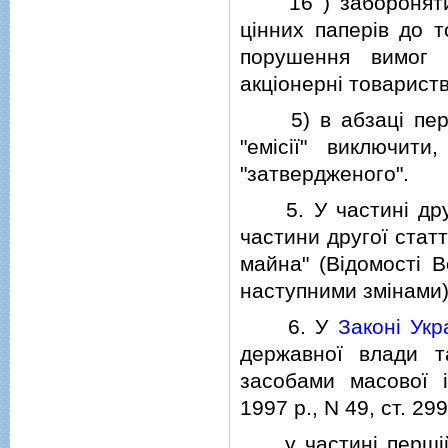
16
) заборонят
цiнних паперiв до т
порушення вимог 
акцiонернi товариств
5) в абзацi першо
"емiсiї" виключит
"затвердженого".
5. У частинi другi
частини другої стат
майна" (Вiдомостi В
наступними змiнами)
6. У
Законi Укр
державної влади т
засобами масової i
1997 р., N 49, ст. 299
у частинi першiй с