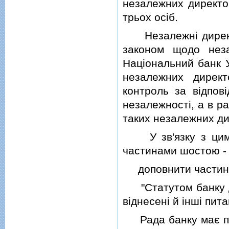
незалежних директор
трьох осiб.
Незалежнi директо
законом щодо неза
Нацiональний банк У
незалежних директ
контроль за вiдпов
незалежностi, а в ра
таких незалежних ди
У зв'язку з цим ч
частинами шостою -
доповнити частинам
"Статутом банку до
вiднесенi й iншi пита
Рада банку має пра