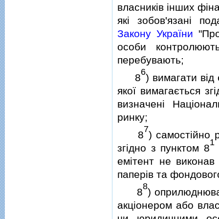
власникiв iнших фiн
якi зобов'язанi по
Закону України
"Про
особи контролюют
перебувають;
6
8
) вимагати вiд
якої вимагається зг
визначенi Нацiона
ринку;
7
8
) самостiйно 
1
згiдно з пунктом 8
емiтент не виконав 
паперiв та фондовог
8
8
) оприлюднюва
акцiонером або влас
чи юридичними осо