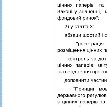
цiнних паперiв" та
Законi у значеннi,
фондовий ринок";
2) у статтi 3:
абзаци шостий i сьо
"реєстрацiя випу
розмiщення цiнних па
контроль за дотри
цiнних паперiв, звi
затвердження проспе
доповнити частиною
"Принцип мовчазн
державного регулюва
з цiнних паперiв т