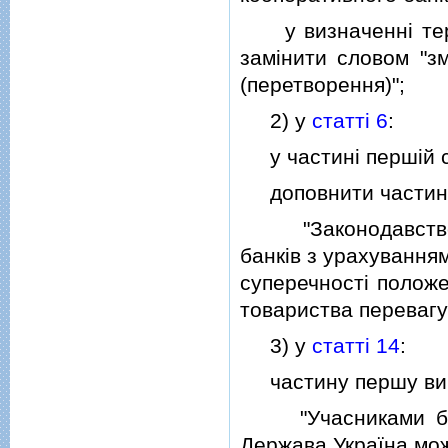
у визначеннi термi
замiнити словом "зм
(перетворення)";
2) у
статтi 6
:
у частинi першiй сл
доповнити частиною
"Законодавство п
банкiв з урахування
суперечностi положе
товариства перевагу
3) у
статтi 14
:
частину першу викла
"Учасниками банк
Держава Україна мож