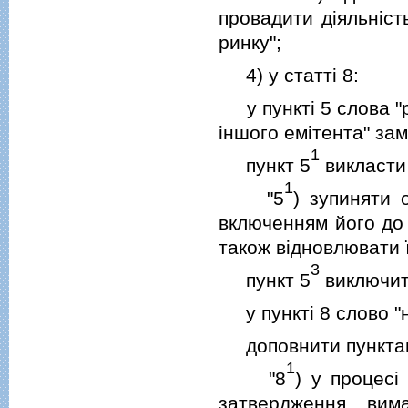
провадити дiяльнiс
ринку";
4) у статтi 8:
у пунктi 5 слова "р
iншого емiтента" зам
1
пункт 5
викласти 
1
"5
) зупиняти о
включенням його до 
також вiдновлювати ї
3
пункт 5
виключит
у пунктi 8 слово "н
доповнити пункта
1
"8
) у процесi
затвердження, вим