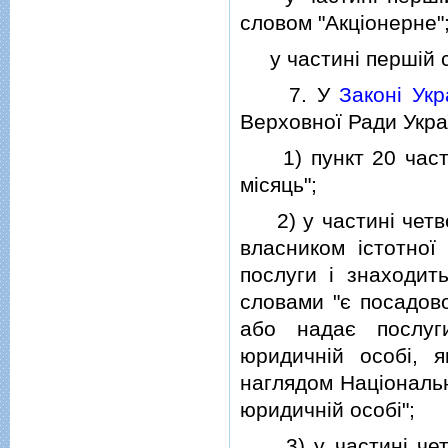
словом "Акцiонерне"
у частинi першiй ст
7. У
Законi Укр
Верховної Ради Украї
1) пункт 20 част
мiсяць";
2) у частинi четв
власником iстотної
послуги i знаходит
словами "є посадов
або надає послуги
юридичнiй особi, я
наглядом Нацiонально
юридичнiй особi";
3) у частинi чет