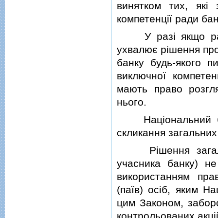
винятком тих, якi
компетенцiї ради бан
У разi якщо рада 
ухвалює рiшення про
банку будь-якого п
виключної компетен
мають право розгл
нього.
Нацiональний бан
скликання загальних 
Рiшення загальни
учасника банку) н
використанням пра
(паїв) осiб, яким Н
цим Законом, забор
контрольованих акцiй