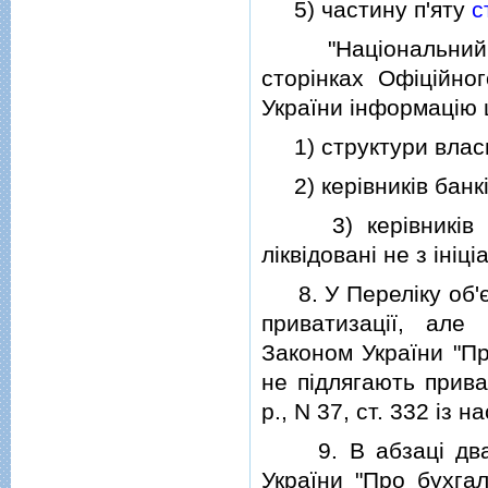
5) частину п'яту
с
"Нацiональний ба
сторiнках Офiцiйно
України iнформацiю
1) структури власно
2) керiвникiв банкi
3) керiвникiв та 
лiквiдованi не з iнiцi
8. У Перелiку об'єк
приватизацiї, але
Законом України "Пр
не пiдлягають прива
р., N 37, ст. 332 iз
9. В абзацi двадц
України "Про бухгал