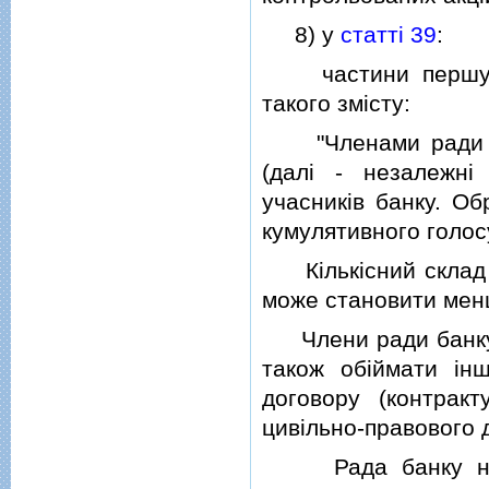
8) у
статтi 39
:
частини першу - 
такого змiсту:
"Членами ради ба
(далi - незалежнi
учасникiв банку. Об
кумулятивного голос
Кiлькiсний склад р
може становити менш
Члени ради банку н
також обiймати iн
договору (контрак
цивiльно-правового 
Рада банку не м