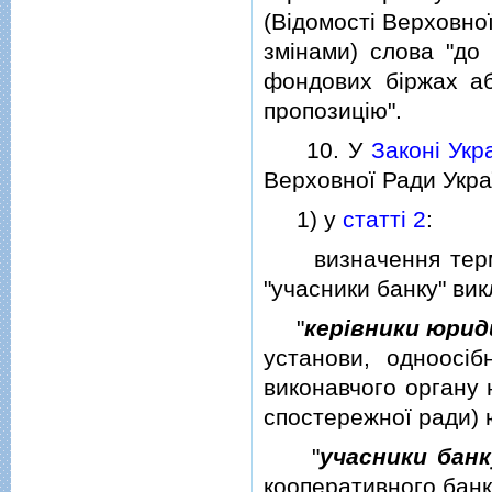
(Вiдомостi Верховної
змiнами) слова "до 
фондових бiржах аб
пропозицiю".
10. У
Законi Укр
Верховної Ради Україн
1) у
статтi 2
:
визначення термiнi
"учасники банку" викл
"
керiвники юриди
установи, одноосiб
виконавчого органу 
спостережної ради) 
"
учасники банк
кооперативного банк