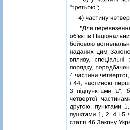
"третьою";
4) частину четве
"Для перевезення ц
об'єктiв Нацiональн
бойовою вогнепально
наданих цим Законо
впливу, спецiальнi
порядку, передбачен
4 частини четвертої,
i 44, частиною першо
3, пiдпунктами "а", "
четвертої, частинам
другою, пунктами 1,
пунктами 1, 2, 4 i 
статтi 46 Закону Укр