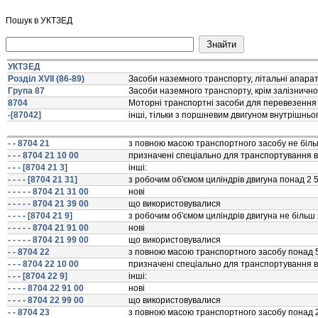
Пошук в УКТЗЕД
УКТЗЕД
Розділ XVII (86-89)
Засоби наземного транспорту, лiтальнi апарат
Група 87
Засоби наземного транспорту, крiм залiзнично
8704
Моторнi транспортнi засоби для перевезення 
-[87042]
iншi, тiльки з поршневим двигуном внутрiшньо
- - 8704 21
з повною масою транспортного засобу не бiльш
- - - 8704 21 10 00
призначенi спецiально для транспортування 
- - - [8704 21 3]
iншi:
- - - - [8704 21 31]
з робочим об'ємом цилiндрiв двигуна понад 2 
- - - - - 8704 21 31 00
новi
- - - - - 8704 21 39 00
що використовувалися
- - - - [8704 21 9]
з робочим об'ємом цилiндрiв двигуна не бiльш 
- - - - - 8704 21 91 00
новi
- - - - - 8704 21 99 00
що використовувалися
- - 8704 22
з повною масою транспортного засобу понад 5 т
- - - 8704 22 10 00
призначенi спецiально для транспортування 
- - - [8704 22 9]
iншi:
- - - - 8704 22 91 00
новi
- - - - 8704 22 99 00
що використовувалися
- - 8704 23
з повною масою транспортного засобу понад 2