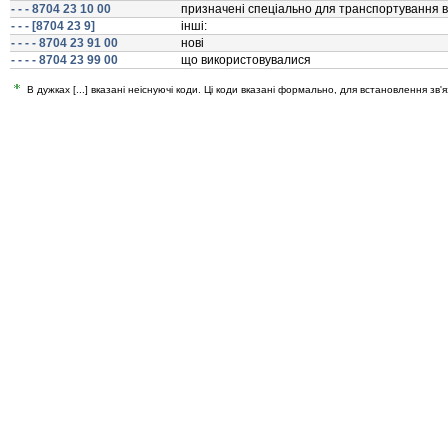
- - - 8704 23 10 00
призначенi спецiально для транспортування 
- - - [8704 23 9]
iншi:
- - - - 8704 23 91 00
новi
- - - - 8704 23 99 00
що використовувалися
В дужках [...] вказані неіснуючі коди. Ці коди вказані формально, для встановлення зв'я