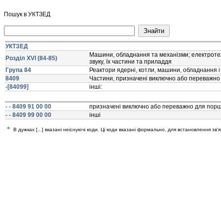
Пошук в УКТЗЕД
УКТЗЕД
Машини, обладнання та механiзми; електротех
Розділ XVI (84-85)
звуку, їх частини та приладдя
Група 84
Реактори ядернi, котли, машини, обладнання i 
8409
Частини, призначенi виключно або переважно д
-[84099]
iншi:
- - 8409 91 00 00
призначенi виключно або переважно для порш
- - 8409 99 00 00
iншi
В дужках [...] вказані неіснуючі коди. Ці коди вказані формально, для встановлення зв'я