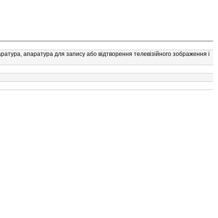
ратура, апаратура для запису або вiдтворення телевiзiйного зображення i