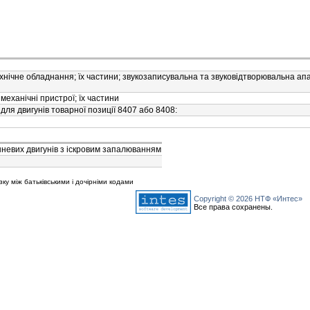
нiчне обладнання; їх частини; звукозаписувальна та звуковiдтворювальна апа
механiчнi пристрої; їх частини
ля двигунiв товарної позицiї 8407 або 8408:
невих двигунiв з iскровим запалюванням
зку між батьківськими і дочірніми кодами
Copyright © 2026 НТФ «Интес»
Все права сохранены.