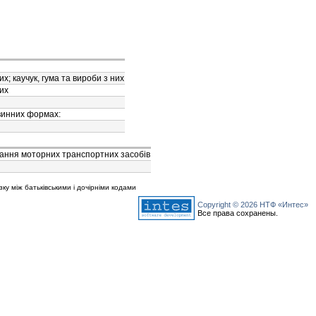
х; каучук, гума та вироби з них
их
винних формах:
ання моторних транспортних засобiв
зку між батьківськими і дочірніми кодами
Copyright © 2026 НТФ «Интес»
Все права сохранены.