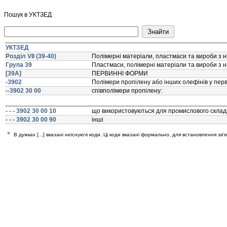
Пошук в УКТЗЕД
УКТЗЕД
Розділ VII (39-40)
Полiмернi матерiали, пластмаси та вироби з ни
Група 39
Пластмаси, полiмернi матерiали та вироби з н
[39A]
ПЕРВИННI ФОРМИ
-3902
Полiмери пропiлену або iнших олефiнiв у пер
--3902 30 00
спiвполiмери пропiлену:
- - - 3902 30 00 10
що використовуються для промислового склад
- - - 3902 30 00 90
iншi
В дужках [...] вказані неіснуючі коди. Ці коди вказані формально, для встановлення зв'я