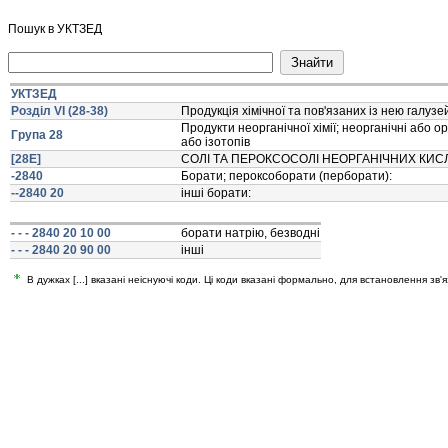
Пошук в УКТЗЕД
УКТЗЕД
Розділ VI (28-38)
Продукцiя хiмiчної та пов'язаних iз нею галуз
Продукти неорганiчної хiмiї; неорганiчнi або 
Група 28
або iзотопiв
[28E]
СОЛI ТА ПЕРОКСОСОЛI НЕОРГАНIЧНИХ КИСЛ
-2840
Борати; пероксоборати (перборати):
--2840 20
iншi борати:
- - - 2840 20 10 00
борати натрiю, безводнi
- - - 2840 20 90 00
iншi
В дужках [...] вказані неіснуючі коди. Ці коди вказані формально, для встановлення зв'я