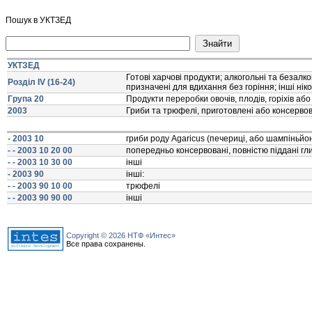
Пошук в УКТЗЕД
УКТЗЕД
Готовi харчовi продукти; алкогольнi та безалког
Розділ IV (16-24)
призначенi для вдихання без горiння; iншi нi
Група 20
Продукти переробки овочiв, плодiв, горiхiв аб
2003
Гриби та трюфелi, приготовленi або консервов
- 2003 10
гриби роду Аgaricus (печерицi, або шампiньйон
- - 2003 10 20 00
попередньо консервованi, повнiстю пiдданi гл
- - 2003 10 30 00
iншi
- 2003 90
iншi:
- - 2003 90 10 00
трюфелi
- - 2003 90 90 00
iншi
Copyright © 2026 НТФ «Интес»
Все права сохранены.