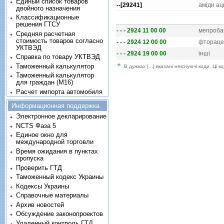
Единый список товаров
--[29241]
амiди аци
двойного назначения
Классификационные
решения ГТСУ
- - - 2924 11 00 00
мепроба
Средняя расчетная
стоимость товаров согласно
- - - 2924 12 00 00
фторацет
УКТВЭД
- - - 2924 19 00 00
iншi
Справка по товару УКТВЭД
Таможенный калькулятор
В дужках [...] вказані неіснуючі коди. Ці
Таможенный калькулятор
для граждан (M16)
Расчет импорта автомобиля
Информационная поддержка
Электронное декларирование
NCTS Фаза 5
Единое окно для
международной торговли
Время ожидания в пунктах
пропуска
Проверить ГТД
Таможенный кодекс Украины
Кодексы Украины
Справочные материалы
Архив новостей
Обсуждение законопроектов
Удаленный контроль ГТД