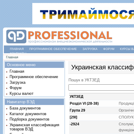
ГЛАВНАЯ
ПРОГРАММНОЕ ОБЕСПЕЧЕНИЕ
ЗАГРУЗКА
ФОРУМ
КУРСЫ В
КОНТАКТЫ
Вы здесь
Главная
Основное меню
Украинская классиф
Главная
Программное обеспечение
Пошук в УКТЗЕД
Загрузка
Форум
Курсы валют
УКТЗЕД
Навигатор ВЭД
Розділ VI (28-38)
Продукцi
База документов
Група 29
Органiчнi
Каталог документов
[29I]
СПОЛУК
Подборка документов
-2924
Сполуки,
Украинская классификация
товаров ВЭД
функцiон