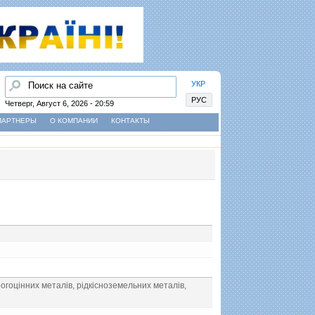
Найти
УКР
РУС
Четверг, Август 6, 2026 - 20:59
ПАРТНЕРЫ
О КОМПАНИИ
КОНТАКТЫ
орогоцiнних металiв, рiдкiсноземельних металiв,