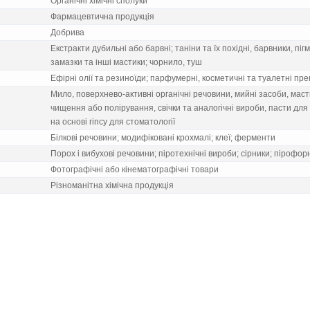
Органiчнi хiмiчнi сполуки
Фармацевтична продукцiя
Добрива
Екстракти дубильнi або барвнi; танiни та їх похiднi, барвники, пi
замазки та iншi мастики; чорнило, туш
Ефiрнi олiї та резиноїди; парфумернi, косметичнi та туалетнi пр
Мило, поверхнево-активнi органiчнi речовини, мийнi засоби, масти
чищення або полiрування, свiчки та аналогiчнi вироби, пасти для л
на основi гiпсу для стоматологiї
Бiлковi речовини; модифiкованi крохмалi; клеї; ферменти
Порох i вибуховi речовини; пiротехнiчнi вироби; сiрники; пiрофор
Фотографiчнi або кiнематографiчнi товари
Рiзноманiтна хiмiчна продукцiя