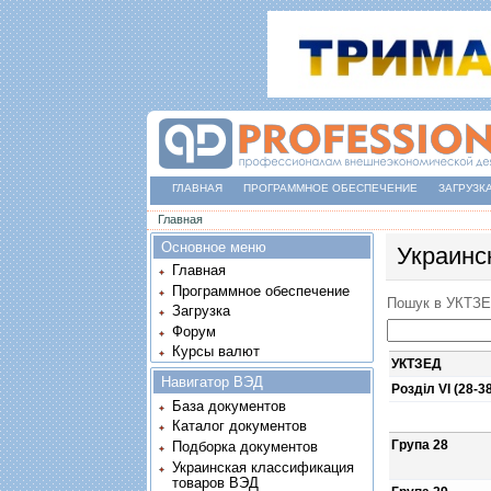
ГЛАВНАЯ
ПРОГРАММНОЕ ОБЕСПЕЧЕНИЕ
ЗАГРУЗК
Вы здесь
Главная
Основное меню
Украинс
Главная
Программное обеспечение
Пошук в УКТЗ
Загрузка
Форум
Курсы валют
УКТЗЕД
Навигатор ВЭД
Розділ VI (28-3
База документов
Каталог документов
Група 28
Подборка документов
Украинская классификация
товаров ВЭД