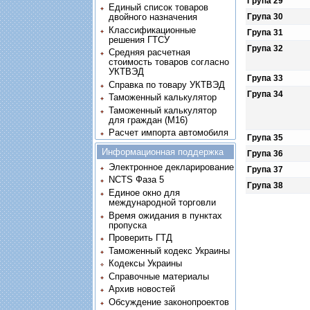
Група 29
Единый список товаров
Група 30
двойного назначения
Классификационные
Група 31
решения ГТСУ
Група 32
Средняя расчетная
стоимость товаров согласно
УКТВЭД
Група 33
Справка по товару УКТВЭД
Група 34
Таможенный калькулятор
Таможенный калькулятор
для граждан (M16)
Расчет импорта автомобиля
Група 35
Информационная поддержка
Група 36
Электронное декларирование
Група 37
NCTS Фаза 5
Група 38
Единое окно для
международной торговли
Время ожидания в пунктах
пропуска
Проверить ГТД
Таможенный кодекс Украины
Кодексы Украины
Справочные материалы
Архив новостей
Обсуждение законопроектов