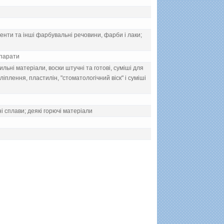
гменти та iншi фарбувальнi речовини, фарби i лаки;
епарати
льнi матерiали, воски штучнi та готовi, сумiшi для
iплення, пластилiн, "стоматологiчний вiск" i сумiшi
нi сплави; деякi горючi матерiали