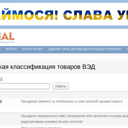
А
ФОРУМ
КУРСЫ ВАЛЮТ
ЕДИНОЕ ОКНО ДЛЯ МЕЖДУНАРОДНОЙ ТОРГОВЛИ
кая классификация товаров ВЭД
ЕД
8)
Продукцiя хiмiчної та пов'язаних iз нею галузей промисловостi
Продукти неорганiчної хiмiї; неорганiчнi або органiчнi сполуки д
радiоактивних елементiв або iзотопiв