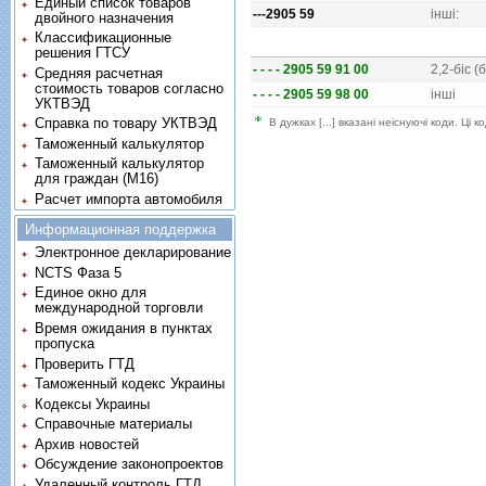
Единый список товаров
---2905 59
iншi:
двойного назначения
Классификационные
решения ГТСУ
- - - - 2905 59 91 00
2,2-бiс 
Средняя расчетная
стоимость товаров согласно
- - - - 2905 59 98 00
iншi
УКТВЭД
Справка по товару УКТВЭД
В дужках [...] вказані неіснуючі коди. Ці
Таможенный калькулятор
Таможенный калькулятор
для граждан (M16)
Расчет импорта автомобиля
Информационная поддержка
Электронное декларирование
NCTS Фаза 5
Единое окно для
международной торговли
Время ожидания в пунктах
пропуска
Проверить ГТД
Таможенный кодекс Украины
Кодексы Украины
Справочные материалы
Архив новостей
Обсуждение законопроектов
Удаленный контроль ГТД