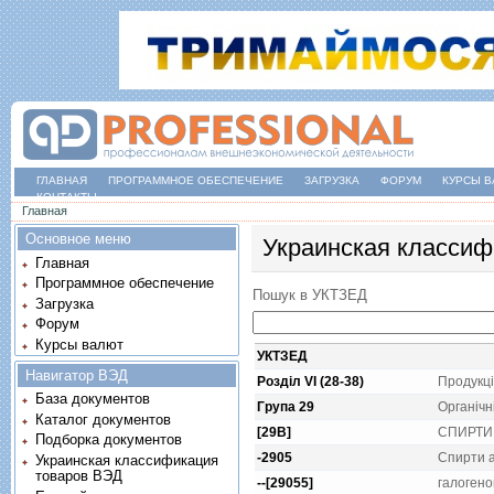
ГЛАВНАЯ
ПРОГРАММНОЕ ОБЕСПЕЧЕНИЕ
ЗАГРУЗКА
ФОРУМ
КУРСЫ В
КОНТАКТЫ
Вы здесь
Главная
Основное меню
Украинская классиф
Главная
Программное обеспечение
Пошук в УКТЗЕД
Загрузка
Форум
Курсы валют
УКТЗЕД
Навигатор ВЭД
Розділ VI (28-38)
Продукцi
База документов
Група 29
Органiчнi
Каталог документов
[29B]
СПИРТИ 
Подборка документов
-2905
Спирти а
Украинская классификация
товаров ВЭД
--[29055]
галогено