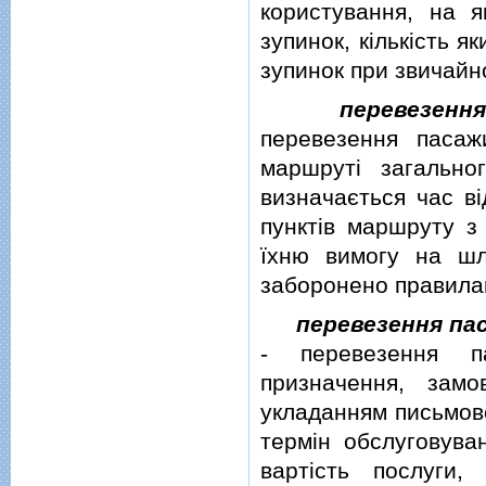
користування, на 
зупинок, кiлькiсть 
зупинок при звичайн
перевезенн
перевезення пасаж
маршрутi загально
визначається час вi
пунктiв маршруту з
їхню вимогу на шл
заборонено правила
перевезення па
- перевезення па
призначення, зам
укладанням письмово
термiн обслуговува
вартiсть послуги