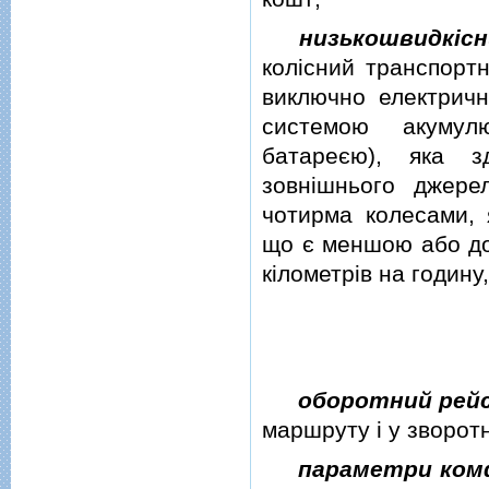
низькошвидкiсн
колiсний транспорт
виключно електричн
системою акумулю
батареєю), яка з
зовнiшнього джере
чотирма колесами, 
що є меншою або дор
кiлометрiв на годину
оборотний рей
маршруту i у зворот
параметри ком