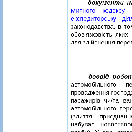
документи н
Митного кодексу 
експедиторську дiя
законодавства, в то
обов'язковiсть яких
для здiйснення пере
досвiд робо
автомобiльного п
провадження господа
пасажирiв чи/та ва
автомобiльного пере
(злиття, приєднан
набуває новоство