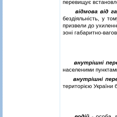
перевищує встановле
вiдмова вiд г
бездiяльнiсть, у то
призвели до ухиленн
зонi габаритно-ваго
внутрiшнi пер
населеними пунктами
внутрiшнi пер
територiєю України 
водiй
- особа, 