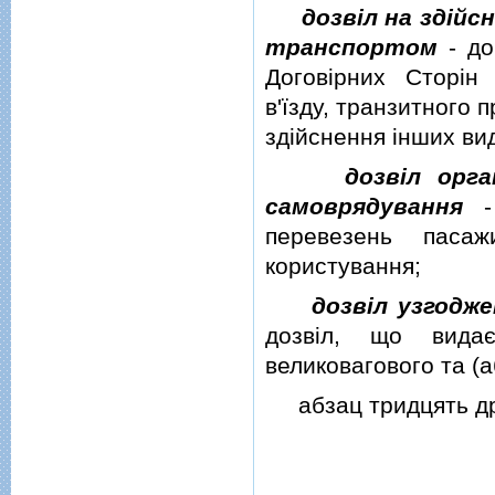
дозвiл на здiй
транспортом
- до
Договiрних Сторiн
в'їзду, транзитного 
здiйснення iнших ви
дозвiл орга
самоврядування
- 
перевезень пасаж
користування;
дозвiл узгодж
дозвiл, що вида
великовагового та (
абзац тридцять дру