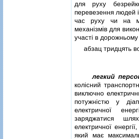
для руху безрейк
перевезення людей i 
час руху чи на м
механiзмiв для вико
участi в дорожньому 
абзац тридцять вос
легкий перс
колiсний транспорт
виключно електрични
потужнiстю у дiа
електричної енер
заряджатися шля
електричної енергiї
який має максималь