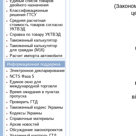
Единый список товаров
двойного назначения
(Законом
Классификационные
ц
решения ГТСУ
Средняя расчетная
стоимость товаров согласно
УКТВЭД
Справка по товару УКТВЭД
Таможенный калькулятор
Таможенный калькулятор
для граждан (M16)
Расчет импорта автомобиля
Информационная поддержка
Электронное декларирование
NCTS Фаза 5
Единое окно для
международной торговли
Время ожидания в пунктах
пропуска
в
Проверить ГТД
Таможенный кодекс Украины
Кодексы Украины
Справочные материалы
Архив новостей
Обсуждение законопроектов
Удаленный контроль ГТД