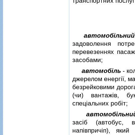
транспортних послуг
автомобiльни
задоволення потр
перевезеннях пасаж
засобами;
автомобiль
- ко
джерелом енергiї, м
безрейковими дорога
(чи) вантажiв, бу
спецiальних робiт;
автомобiльни
засiб (автобус, 
напiвпричiп), який