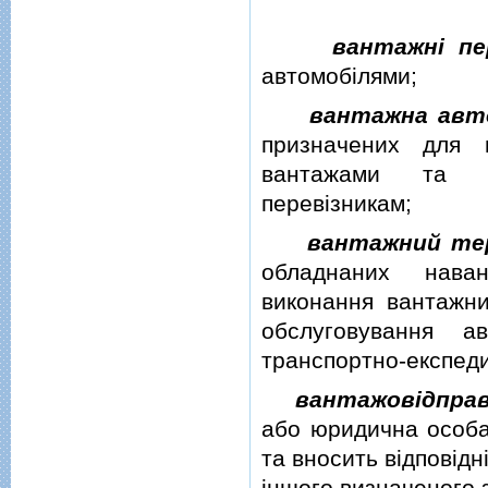
вантажнi пе
автомобiлями;
вантажна авт
призначених для 
вантажами та на
перевiзникам;
вантажний те
обладнаних нава
виконання вантажни
обслуговування а
транспортно-експеди
вантажовiдпра
або юридична особа
та вносить вiдповiдн
iншого визначеного 