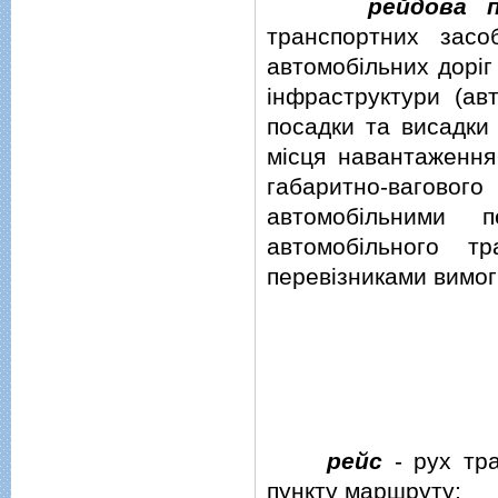
рейдова п
транспортних засо
автомобiльних дорiг
iнфраструктури (авт
посадки та висадки 
мiсця навантаження
габаритно-вагового
автомобiльними п
автомобiльного т
перевiзниками вимог
рейс
- рух тра
пункту маршруту;