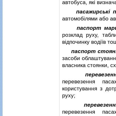
автобуса, якi визна
пасажирськi 
автомобiлями або а
паспорт мар
розклад руху, табл
вiдпочинку водiїв то
паспорт стоян
засоби облаштування
власника стоянки, с
перевезен
перевезення паса
користування з дот
руху;
перевезен
перевезення паса