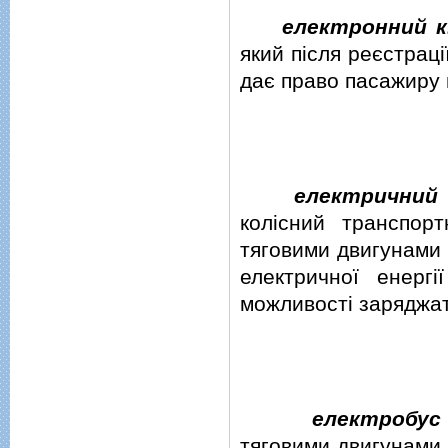
електронний 
який пiсля реєстрацi
дає право пасажиру 
електричний 
колiсний транспор
тяговими двигунами 
електричної енергi
можливостi заряджат
електробус
тяговими двигунами 