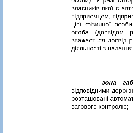
особи). У разi ств
власникiв якої є ав
пiдприємцем, пiдпри
цiєї фiзичної особ
особа (досвiдом 
вважається досвiд р
дiяльностi з надання
зона га
вiдповiдними дорожн
розташованi автомат
вагового контролю;