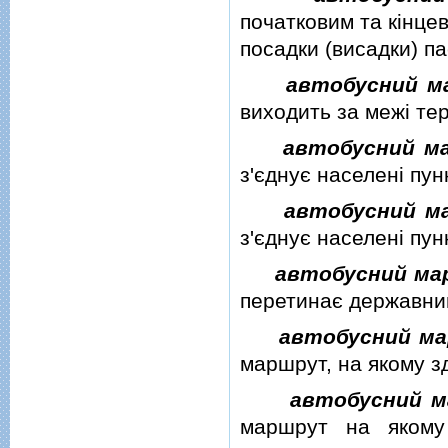
початковим та кiнце
посадки (висадки) па
автобусний м
виходить за межi тер
автобусний м
з'єднує населенi пун
автобусний м
з'єднує населенi пун
автобусний ма
перетинає державний
автобусний ма
маршрут, на якому з
автобусний м
маршрут на якому 