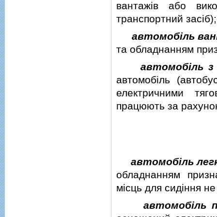
вантажiв або вик
транспортний засiб);
автомобiль ва
та обладнанням приз
автомобiль з
автомобiль (автобу
електричними тяг
працюють за рахунок
автомобiль лег
обладнанням призн
мiсць для сидiння не
автомобiль п