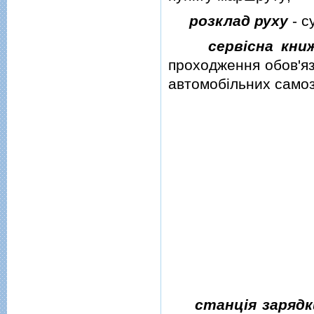
розклад руху
- с
сервiсна кни
проходження обов'яз
автомобiльних самоз
станцiя зарядк