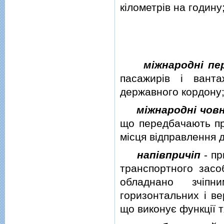
кiлометрiв на годину
мiжнароднi пе
пасажирiв i вант
державного кордону
мiжнароднi човн
що передбачають пря
мiсця вiдправлення 
напiвпричiп
- пр
транспортного засо
обладнано зчiп
горизонтальних i ве
що виконує функцiї т