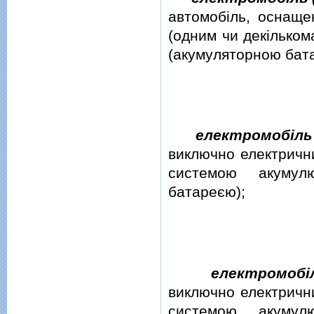
автомобiль, оснаще
(одним чи декiльком
(акумуляторною бат
електромобiль
виключно електрични
системою акумулю
батареєю);
електромобi
виключно електрични
системою акумулю