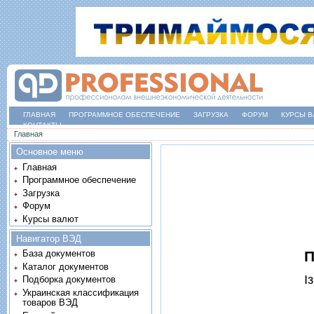
ГЛАВНАЯ
ПРОГРАММНОЕ ОБЕСПЕЧЕНИЕ
ЗАГРУЗКА
ФОРУМ
КУРСЫ В
КОНТАКТЫ
Вы здесь
Главная
Основное меню
Главная
Программное обеспечение
Загрузка
Форум
Курсы валют
Навигатор ВЭД
П
База документов
Каталог документов
I
Подборка документов
Украинская классификация
товаров ВЭД