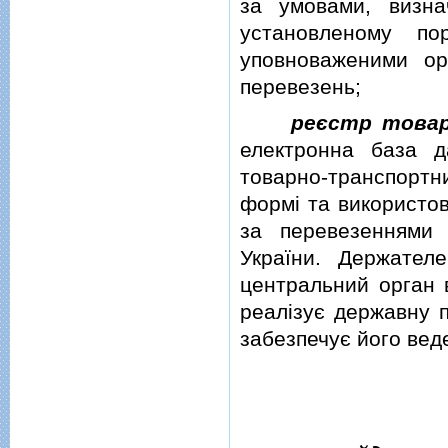
за умовами, визн
установленому по
уповноваженими ор
перевезень;
реєстр товар
електронна база д
товарно-транспорт
формi та використо
за перевезеннями 
України. Держател
центральний орган 
реалiзує державну п
забезпечує його вед