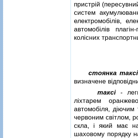
пристрiй (пересувни
систем акумулюванн
електромобiлiв, еле
автомобiлiв плагiн
колiсних транспортни
стоянка такс
визначене вiдповiдн
таксi
- легк
лiхтарем оранжев
автомобiля, дiючим 
червоним свiтлом, р
скла, i який має н
шаховому порядку на