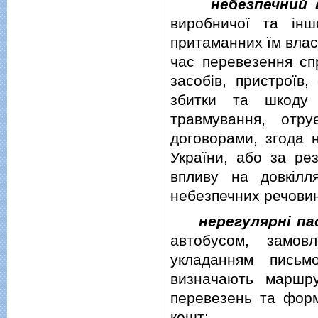
небезпечний
виробничої та iншо
притаманних їм влас
час перевезення сп
засобiв, пристроїв,
збитки та шкоду 
травмування, отр
договорами, згода 
України, або за ре
впливу на довкiлл
небезпечних речови
нерегулярнi па
автобусом, замо
укладанням письм
визначають маршру
перевезень та форм
кошт;