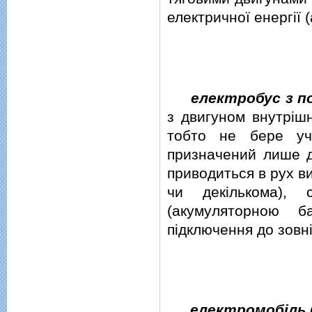
електричної енергiї
електробус з п
з двигуном внутрiшн
тобто не бере уч
призначений лише д
приводиться в рух в
чи декiлькома), 
(акумуляторною б
пiдключення до зовн
електромобiль 