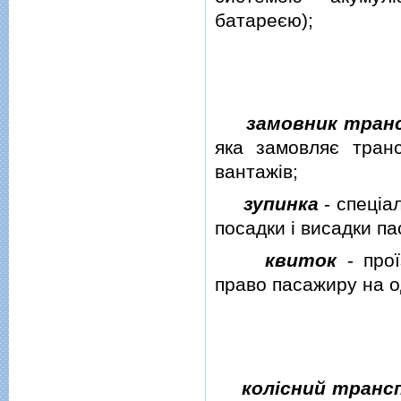
батареєю);
замовник тран
яка замовляє транс
вантажiв;
зупинка
- спецiа
посадки i висадки па
квиток
- прої
право пасажиру на о
колiсний транс