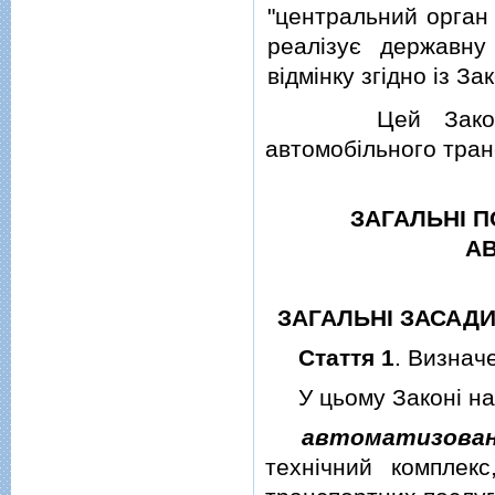
"центральний орган
реалiзує державну
вiдмiнку згiдно iз З
Цей Закон визн
автомобiльного тран
ЗАГАЛЬНI П
А
ЗАГАЛЬНI ЗАСАД
Стаття 1
. Визнач
У цьому Законi нав
автоматизована
технiчний комплек