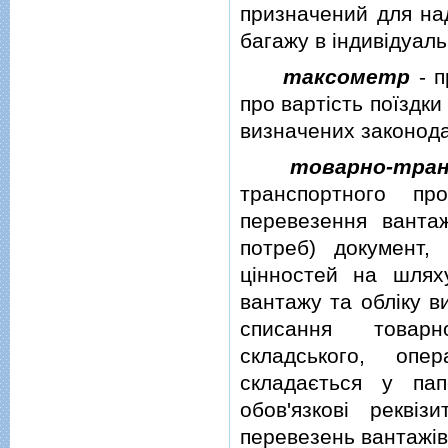
призначений для над
багажу в iндивiдуал
таксометр
- п
про вартiсть поїздки
визначених законод
товарно-тран
транспортного пр
перевезення ванта
потреб) документ,
цiнностей на шлях
вантажу та облiку в
списання товарно
складського, опе
складається у пап
обов'язковi реквi
перевезень вантажiв