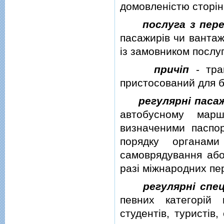
домовленiстю сторiн
послуга з пер
пасажирiв чи вантаж
iз замовником послуг
причiп
- тран
пристосований для 
регулярнi паса
автобусному марш
визначеними паспо
порядку органами
самоврядування або
разi мiжнародних пе
регулярнi спе
певних категорiй п
студентiв, туристiв