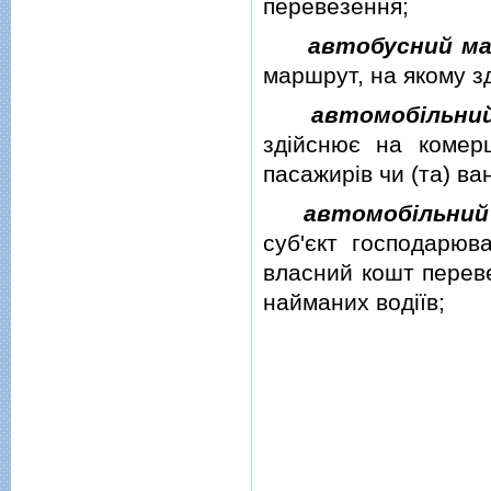
перевезення;
автобусний ма
маршрут, на якому з
автомобiльний
здiйснює на комер
пасажирiв чи (та) в
автомобiльний
суб'єкт господарюв
власний кошт переве
найманих водiїв;