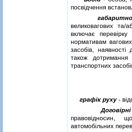
посвiдчення встанов
габаритн
великовагових та/а
включає перевiрку 
нормативам вагових
засобiв, наявностi
також дотримання
транспортних засобi
графiк руху
- вiд
Договiрн
правовiдносин, 
автомобiльних перев