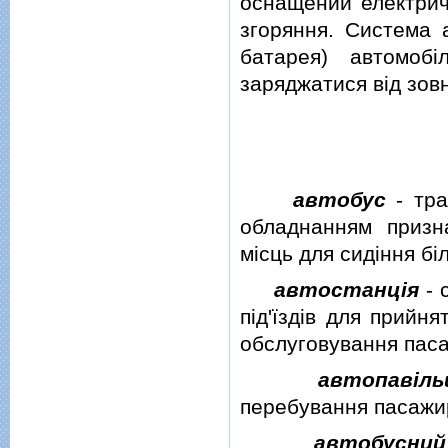
оснащений електрич
згоряння. Система 
батарея) автомобi
заряджатися вiд зов
автобус
- тра
обладнанням призн
мiсць для сидiння бi
автостанцiя
- 
пiд'їздiв для прийн
обслуговування паса
автопавiль
перебування пасажир
автобусни