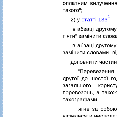
оплатним вилучення
такого";
1
2) у
статтi 133
:
в абзацi другому ч
п'яти" замiнити слов
в абзацi другому ча
замiнити словами "вi
доповнити частинам
"Перевезення пас
другої до шостої г
загального корис
перевезень, а тако
тахографами, -
тягне за собою на
вiсiмдесяти неопода