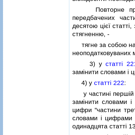
Повторне протяг
передбачених час
десятою цiєї статтi
стягненню, -
тягне за собою нак
неоподатковуваних м
3) у
статтi 22
замiнити словами i 
4) у
статтi 222
:
у частинi першiй сл
замiнити словами i
цифри "частини трет
словами i цифрами "
одинадцята статтi 1