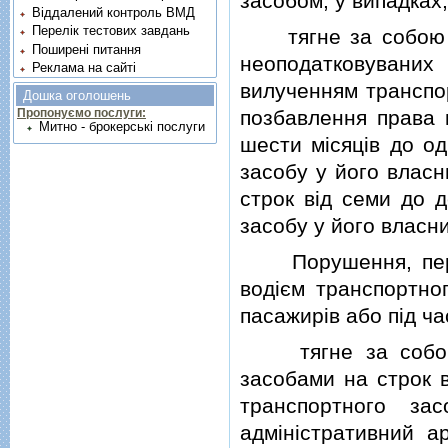
засобом, у випадках,
Віддалений контроль ВМД
Перелік тестових завдань
тягне за собою на
Поширені питання
неоподатковувани
Реклама на сайті
вилученням транспор
Дошка оголошень
позбавлення права 
Пропонуємо послуги:
Митно - брокерські послуги
шести мiсяцiв до о
засобу у його власн
строк вiд семи до 
засобу у його власни
Порушення, передб
водiєм транспортно
пасажирiв або пiд ч
тягне за собою п
засобами на строк в
транспортного з
адмiнiстративний а