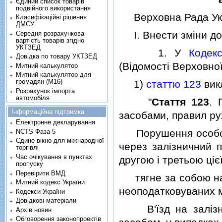
Єдиний список товарів
подвійного використання
Верховна Рада Укр
Класифікаційні рішення
ДМСУ
I. Внести змiни до 
Середня розрахункова
вартість товарів згідно
УКТЗЕД
1. У
Кодек
Довідка по товару УКТЗЕД
(Вiдомостi Верховної
Митний калькулятор
Митний калькулятор для
громадян (М16)
1)
статтю 123
викл
Розрахунок імпорта
автомобіля
"
Стаття 123
. 
Інформаційна підтримка
засобами, правил ру
Електронне декларування
Порушення особою,
NCTS Фаза 5
Єдине вікно для міжнародної
через залiзничний 
торгівлі
Час очікування в пунктах
другою i третьою цiєї 
пропуску
Перевірити ВМД
тягне за собою нак
Митний кодекс України
неоподатковуваних м
Кодекси України
Довідкові матеріали
В'їзд на залiзнич
Архів новин
Обговорення законопроектів