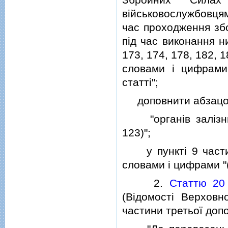
вiйськовослужбовця
час проходження збо
пiд час виконання н
173, 174, 178, 182, 
словами i цифрами 
статтi";
доповнити абзацом 
"органiв залiзничн
123)";
у пунктi 9 частини
словами i цифрами "(
2.
Статтю 20
(Вiдомостi Верховн
частини третьої доп