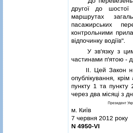
"До перевезень па
другої до шостої
маршрутах загал
пасажирських пер
контрольними прила
вiдпочинку водiїв".
У зв'язку з цим ч
частинами п'ятою - 
II. Цей Закон наб
опублiкування, крiм 
пункту 1 та пункту 
через два мiсяцi з д
Президент Укр
м. Київ
7 червня 2012 року
N 4950-VI