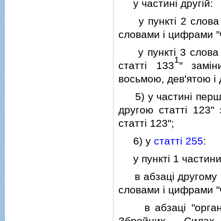
у частинi другiй:
у пунктi 2 слова i
словами i цифрами "
у пунктi 3 слова i
1
статтi 133
" замi
восьмою, дев'ятою i 
5) у частинi пер
другою статтi 123"
статтi 123";
6) у
статтi 255
:
у пунктi 1 частини
в абзацi другому сл
словами i цифрами "ч
в абзацi "органiв
Збройних Силах