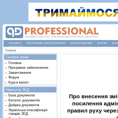
ГОЛОВНА
ПРОГРАМНЕ ЗАБЕЗПЕЧЕННЯ
ЗАВАНТАЖЕННЯ
ФОРУМ
КУР
КОНТАКТИ
Ви є тут
Головна
Головне меню
Головна
Програмне забезпечення
Завантаження
Форум
Курси валют
Навігатор ЗЕД
Про внесення змi
База документів
Каталог документів
посилення адмiн
Добірка документів
правил руху через
Українська класифікація
товарів ЗЕД