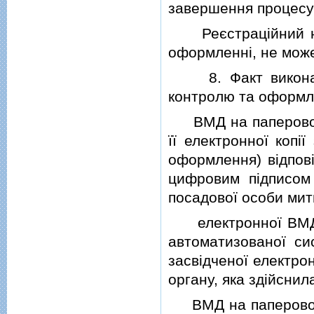
завершення процесу
Реєстрацiйний но
оформленнi, не може
8.
Факт викон
контролю та оформл
ВМД на паперовому 
її електронної копi
оформлення) вiдповi
цифровим пiдписом 
посадової особи мит
електронної ВМД -
автоматизованої си
засвiдченої електро
органу, яка здiйснил
ВМД на паперовому