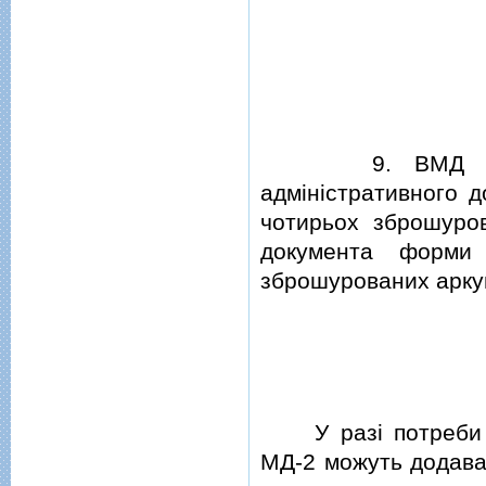
9.
ВМД н
адмiнiстративного 
чотирьох зброшуров
документа форми
зброшурованих арку
У разi потреби до
МД-2 можуть додават