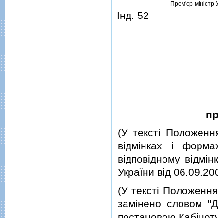
Прем'єр-мiнiстр 
Iнд. 52
пр
(У текстi Положенн
вiдмiнках i форм
вiдповiдному вiдмiн
України вiд 06.09.20
(У текстi Положення
замiнено словом "Д
постановою Кабiнету