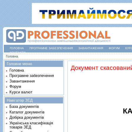
ГОЛОВНА
ПРОГРАМНЕ ЗАБЕЗПЕЧЕННЯ
ЗАВАНТАЖЕННЯ
ФОРУМ
КУР
КОНТАКТИ
Ви є тут
Головна
Головне меню
Документ скасовани
Головна
Програмне забезпечення
Завантаження
Форум
Курси валют
Навігатор ЗЕД
База документів
КА
Каталог документів
Добірка документів
Українська класифікація
товарів ЗЕД