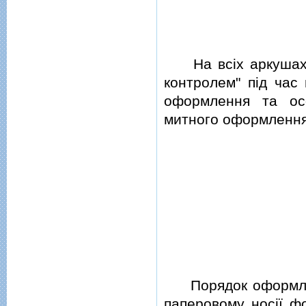
На всiх аркушах с
контролем" пiд час
оформлення та ос
митного оформлення
Порядок оформленн
паперовому носiї ф