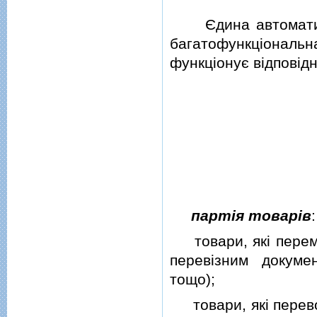
Єдина автоматизо
багатофункцiонал
функцiонує вiдповiд
партiя товарiв
:
товари, якi пер
перевiзним докуме
тощо);
товари, якi пере