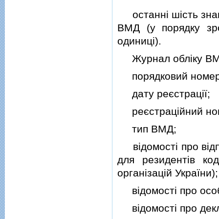
останнi шiсть знакi
ВМД (у порядку зр
одиницi).
Журнал облiку ВМД
порядковий номер В
дату реєстрацiї;
реєстрацiйний но
тип ВМД;
вiдомостi про вiдп
для резидентiв ко
органiзацiй України);
вiдомостi про особу
вiдомостi про дек