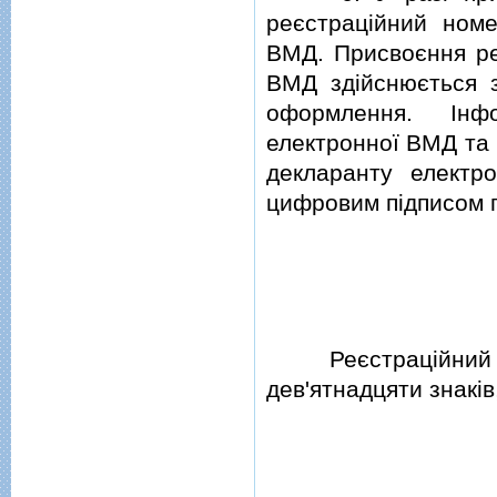
реєстрацiйний номе
ВМД. Присвоєння ре
ВМД здiйснюється 
оформлення. Iн
електронної ВМД та 
декларанту електр
цифровим пiдписом п
Реєстрацiйни
дев'ятнадцяти знакiв