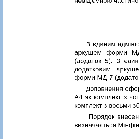
невiд'ємною частино
З єдиним адмiнiст
аркушем форми МД
(додаток 5). З єди
додатковим аркуш
форми МД-7 (додаток
Доповнення оформл
А4 як комплект з ч
комплект з восьми з
Порядок внесення
визначається Мiнфi