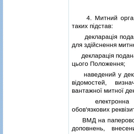
4.
Митний орга
таких пiдстав:
декларацiя подана 
для здiйснення митн
декларацiя подана
цього Положення;
наведений у деклар
вiдомостей, визн
вантажної митної дек
електронна ВМД 
обов'язкових реквiзит
ВМД на паперовому 
доповнень, внесе