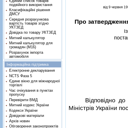
Єдиний список товарів
подвійного використання
вiд 9 червня 19
Класифікаційні рішення
ДМСУ
Середня розрахункова
Про затвердженн
вартість товарів згідно
УКТЗЕД
I
Довідка по товару УКТЗЕД
поста
Митний калькулятор
Митний калькулятор для
громадян (М16)
Розрахунок імпорта
автомобіля
Інформаційна підтримка
Електронне декларування
NCTS Фаза 5
Єдине вікно для міжнародної
торгівлі
Час очікування в пунктах
пропуску
Вiдповiдно
д
Перевірити ВМД
Митний кодекс України
Мiнiстрiв України по
Кодекси України
Довідкові матеріали
Архів новин
Обговорення законопроектів