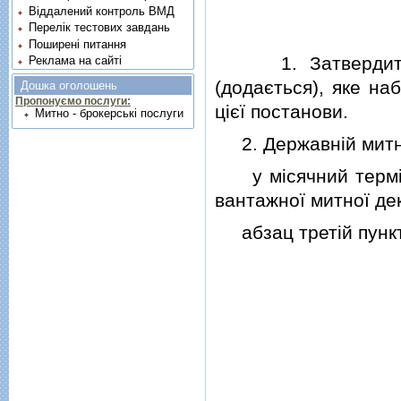
Віддалений контроль ВМД
Перелік тестових завдань
Поширені питання
1. Затвердити П
Реклама на сайті
(додається), яке на
Дошка оголошень
Пропонуємо послуги:
цiєї постанови.
Митно - брокерські послуги
2. Державнiй митнi
у мiсячний термiн 
вантажної митної дек
абзац третiй пун