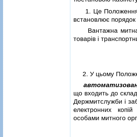
1.
Це Положення
встановлює порядок 
Вантажна митна де
товарiв i транспортн
2. У цьому Положен
автоматизован
що входить до склад
Держмитслужби i заб
електронних копiй
особами митного орг