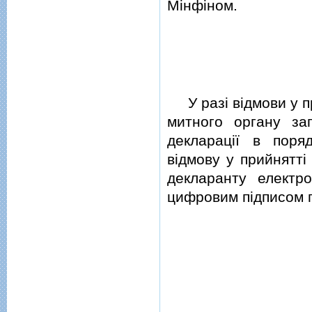
Мiнфiном.
У разi вiдмови у п
митного органу за
декларацiї в поря
вiдмову у прийнятт
декларанту електр
цифровим пiдписом п