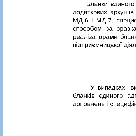
Бланки єдиного ад
додаткових аркушiв
МД-6 i МД-7, специ
способом за зразк
реалiзаторами бланк
пiдприємницької дiял
У випадках, визн
бланкiв єдиного ад
доповнень i специфi