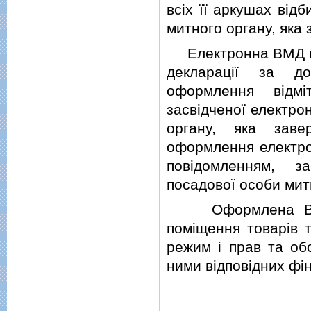
всiх її аркушах вiд
митного органу, як
Електронна ВМД вв
декларацiї за до
оформлення вiдм
засвiдченої електро
органу, яка зав
оформлення електро
повiдомленням, з
посадової особи мит
Оформлена ВМД є
помiщення товарiв 
режим i прав та об
ними вiдповiдних фi