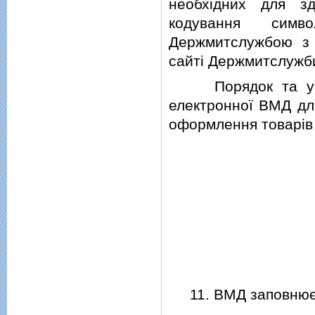
необхiдних для з
кодування симв
Держмитслужбою з 
сайтi Держмитслужби
Порядок та умови
електронної ВМД дл
оформлення товарiв 
11.
ВМД заповнює