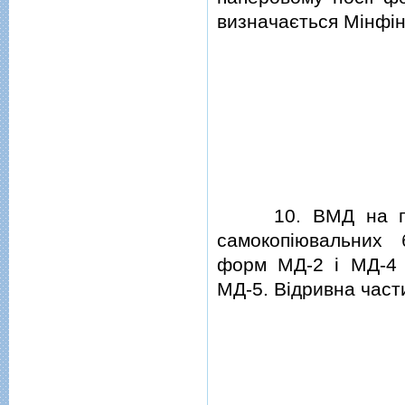
визначається Мiнфi
10.
ВМД на п
самокопiювальних 
форм МД-2 i МД-4 
МД-5. Вiдривна част