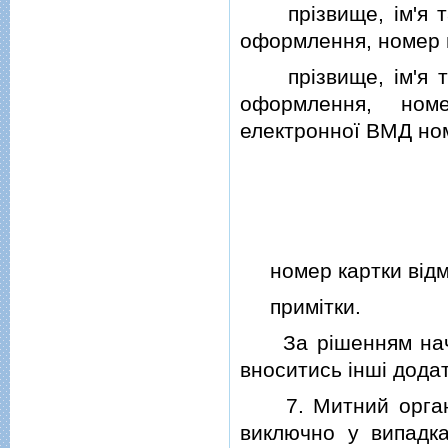
прiзвище, iм'я та 
оформлення, номер 
прiзвище, iм'я
оформлення, ном
електронної ВМД но
номер картки вiдмо
примiтки.
За рiшенням начал
вноситись iншi додат
7.
Митний орга
виключно у випадка