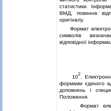
статистики. Iнформ
ВМД, повинна вiдп
оригiналу.
Формат електронно
символiв визнач
вiдповiдної iнформац
2
10
. Електронн
формами єдиного ад
доповнень i специ
Положення.
Формат електрон