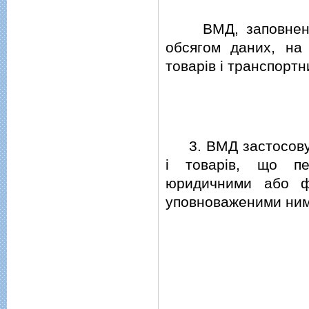
ВМД, заповнена у
обсягом даних, на
товарiв i транспорт
3.
ВМД застосову
i товарiв, що пе
юридичними або ф
уповноваженими ним