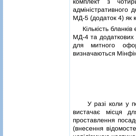
комплект з чотир
адмiнiстративного 
МД-5 (додаток 4) як
Кiлькiсть бланкiв є
МД-4 та додаткових 
для митного офо
визначаються Мiнфi
У разi коли у пол
вистачає мiсця дл
проставлення посад
(внесення вiдомосте