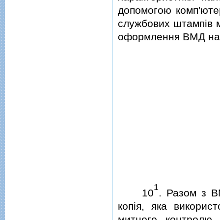
допомогою комп'ютер
службових штампiв м
оформлення ВМД на 
1
10
. Разом з В
копiя, яка викорис
митного контролю