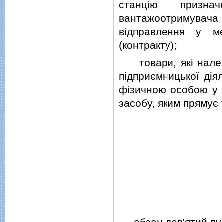
станцiю призн
вантажоотримувача 
вiдправлення у м
(контракту);
товари, якi належ
пiдприємницької дiя
фiзичною особою у п
засобу, яким прямує 
абзац дев'ятий п