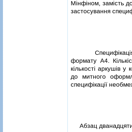
Мiнфiном, замiсть д
застосування специф
Специфiкацiя оф
формату А4. Кiлькiс
кiлькостi аркушiв у
до митного оформл
специфiкацiї необме
Абзац дванадцятий