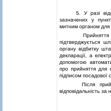
5.
У разi вi
зазначених у пунк
митним органом для
Прийняття для 
пiдтверджується ш
органу вiдбитку шт
декларацiї, а елек
допомогою автомат
про прийняття для 
пiдписом посадової 
Пiсля прийнятт
вiдповiдальнiсть за н