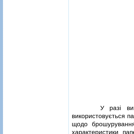
У разi виготов
використовується па
щодо брошурування,
характеристики пап