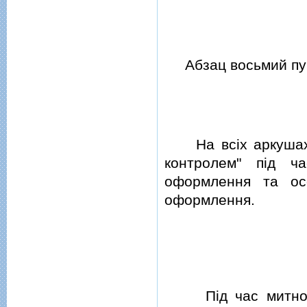
Абзац восьмий пун
На всiх аркушах д
контролем" пiд ч
оформлення та ос
оформлення.
Пiд час митного 