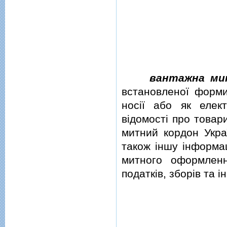
вантажна ми
встановленої форм
носiї або як елек
вiдомостi про товар
митний кордон Укра
також iншу iнформац
митного оформленн
податкiв, зборiв та i