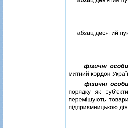
абзац десятий пун
фiзичнi особ
митний кордон Украї
фiзичнi особи
порядку як суб'єкти
перемiщують товари
пiдприємницькою дiя