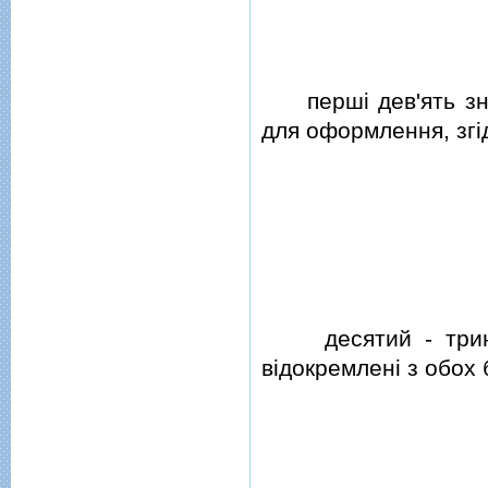
першi дев'ять з
для оформлення, згi
десятий - три
вiдокремленi з обох 