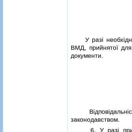
У разi необхiднос
ВМД, прийнятої для
документи.
Вiдповiдальнiсть
законодавством.
6.
У разi пр