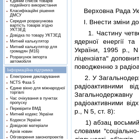
Єдиний список товарів
подвійного використання
Верховна Рада Укр
Класифікаційні рішення
ДМСУ
I. Внести змiни до 
Середня розрахункова
вартість товарів згідно
УКТЗЕД
1. Частину четве
Довідка по товару УКТЗЕД
ядерної енергiї та
Митний калькулятор
Митний калькулятор для
України, 1995 р., N
громадян (М16)
Розрахунок імпорта
лiцензiата" доповни
автомобіля
поводженню з радiоа
Інформаційна підтримка
2. У Загальнодержав
Електронне декларування
NCTS Фаза 5
радiоактивними вi
Єдине вікно для міжнародної
торгівлі
Загальнодержавну
Час очікування в пунктах
радiоактивними вiдх
пропуску
Перевірити ВМД
р., N 5, ст. 8):
Митний кодекс України
Кодекси України
1) абзац восьмий р
Довідкові матеріали
словами "соцiально
Архів новин
Обговорення законопроектів