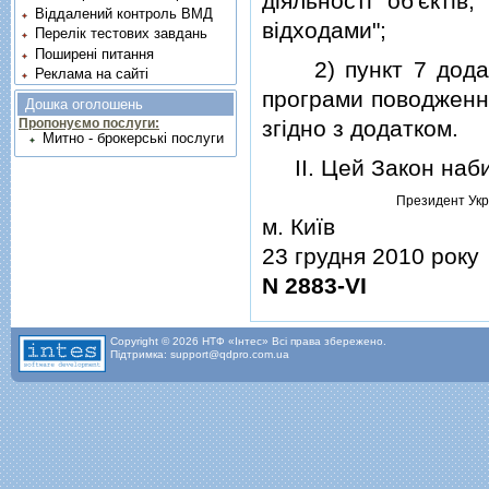
дiяльностi об'єктi
Віддалений контроль ВМД
вiдходами";
Перелік тестових завдань
Поширені питання
2) пункт 7 додатка
Реклама на сайті
програми поводження
Дошка оголошень
згiдно з додатком.
Пропонуємо послуги:
Митно - брокерські послуги
II. Цей Закон набир
Президент Укр
м. Київ
23 грудня 2010 року
N 2883-VI
Copyright © 2026 НТФ «Інтес» Всі права збережено.
Підтримка: support@qdpro.com.ua