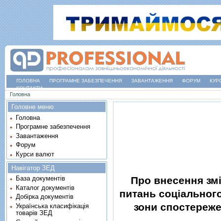
ГОЛОВНА
ПРОГРАМНЕ ЗАБЕЗПЕЧЕННЯ
ЗАВАНТАЖЕННЯ
ФОРУМ
КУР
КОНТАКТИ
Ви є тут
Головна
Головне меню
Головна
Програмне забезпечення
Завантаження
Форум
Курси валют
Навігатор ЗЕД
Про внесення змi
База документів
Каталог документів
питань соцiального
Добірка документів
зони спостереже
Українська класифікація
товарів ЗЕД